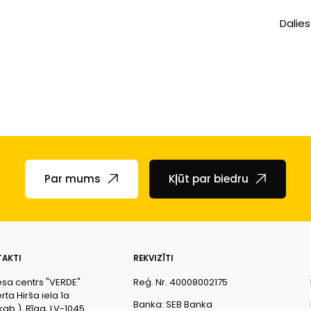
Dalies
Par mums
Kļūt par biedru
AKTI
REKVIZĪTI
esa centrs "VERDE"
Reģ. Nr. 40008002175
ta Hirša iela 1a
Banka: SEB Banka
kab.), Rīga, LV-1045