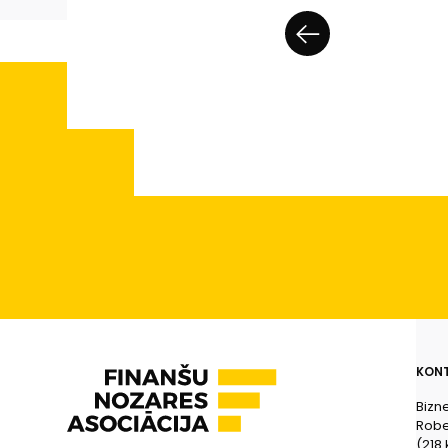
KONT
Bizn
Rober
(218.