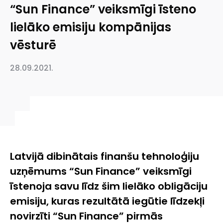
“Sun Finance” veiksmīgi īsteno
lielāko emisiju kompānijas
vēsturē
28.09.2021.
Latvijā dibinātais finanšu tehnoloģiju
uzņēmums “Sun Finance” veiksmīgi
īstenoja savu līdz šim lielāko obligāciju
emisiju, kuras rezultātā iegūtie līdzekļi
novirzīti “Sun Finance”
pirmās