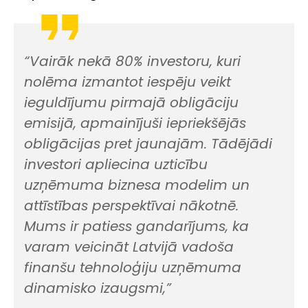
“Vairāk nekā 80% investoru, kuri
nolēma izmantot iespēju veikt
ieguldījumu pirmajā obligāciju
emisijā, apmainījuši iepriekšējās
obligācijas pret jaunajām. Tādējādi
investori apliecina uzticību
uzņēmuma biznesa modelim un
attīstības perspektīvai nākotnē.
Mums ir patiess gandarījums, ka
varam veicināt Latvijā vadoša
finanšu tehnoloģiju uzņēmuma
dinamisko izaugsmi,”