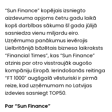
“Sun Finance” kopējais izsniegto
aizdevuma apjoms četru gadu laikā
kopš darbības sākuma šī gada jūlijā
sasniedza vienu miljardu eiro.
Uzņēmuma panākumus ievērojis
Lielbritānijā bāzētais biznesa laikraksts
“Financial Times”, kas “Sun Finance”
atzinis par otro visstraujāk augošo
kompāniju Eiropā. Ierindošanās reitinga
“FT 1000” augšgalā vēsturiski ir pirmā
reize, kad uzņēmumam no Latvijas
izdevies sasniegt TOP50.
Par “Sun Finance”