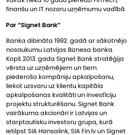
vairāk nekā 10 gadu pieredzi FinTech,
finanšu un IT nozaru uzņēmumu vadībā.
Par “Signet Bank”
Banka dibināta 1992. gadā ar sākotnējo
nosaukumu Latvijas Biznesa banka.
Kopš 2013. gada Signet Bank stratēģija
vērsta uz uzņēmējiem un tiem
piederošo kompāniju apkalpošanu,
liekot uzsvaru uz klientu kapitāla
apkalpošanas kvalitāti un investīciju
projektu strukturēšanu. Signet Bank
vairākuma akcionāri ir Latvijas un
starptautisku investoru grupa, kurā
ietilpst SIA Hansalink, SIA Fin.lv un Signet