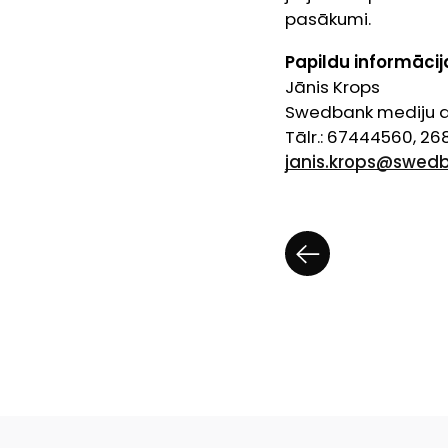
pasākumi.
Papildu informācij
Jānis Krops
Swedbank mediju at
Tālr.: 67444560, 2
janis.krops@swedb