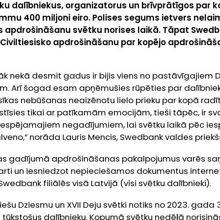
ku dalībniekus, organizatorus un brīvprātīgos par k
mu 400 miljoni eiro. Polises segums ietvers nelai
s apdrošināšanu svētku norises laikā. Tāpat Swed
iviltiesisko apdrošināšanu par kopējo apdrošin
āk nekā desmit gadus ir bijis viens no pastāvīgajiem 
iem. Arī šogad esam apņēmušies rūpēties par dalībni
sīkas nebūšanas neaizēnotu lielo prieku par kopā radī
stīsies tikai ar patīkamām emocijām, tieši tāpēc, ir sva
 iespējamajiem negadījumiem, lai svētku laikā pēc ies
alveno,” norāda Lauris Mencis, Swedbank valdes priekš
ības gadījumā apdrošināšanas pakalpojumus varēs s
karti un iesniedzot nepieciešamos dokumentus inter
 Swedbank filiālēs visā Latvijā (visi svētku dalībnieki).
viešu Dziesmu un XVII Deju svētki notiks no 2023. gada 30.
0 tūkstošus dalībnieku. Kopumā svētku nedēļā norisinā