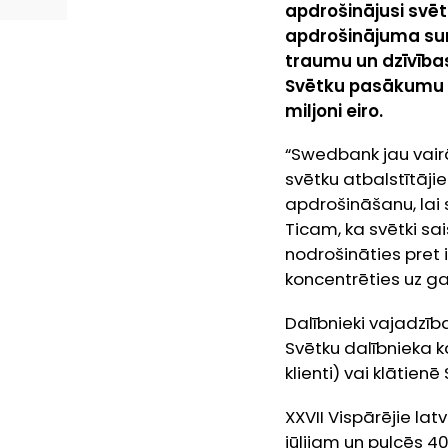
apdrošinājusi svēt
apdrošinājuma sum
traumu un dzīvība
Svētku pasākumu C
miljoni eiro.
“Swedbank jau vair
svētku atbalstītāj
apdrošināšanu, lai 
Ticam, ka svētki sai
nodrošināties pret
koncentrēties uz g
Dalībnieki vajadz
Svētku dalībnieka 
klienti) vai klātienē
XXVII Vispārējie lat
jūlijam un pulcēs 4