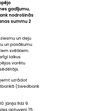
opējo
mes gadījumu,
bank nodrošinās
āšanas summu 2
Dziesmu un deju
eku un pasākumu
tiem svētkiem.
rīgi laikus
pējas varētu
sēdētājs.
aņemt uzrādot
netbankā (Swedbank
 jūnija līdz 9.
sies aptuveni 75