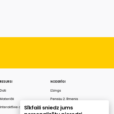
RESURSI
NODERĪGI
Dati
Līzings
Materiāli
Pensiju 2. līmenis
Sīkfaili sniedz jums
Interaktīvie dati
Finanšu pratība