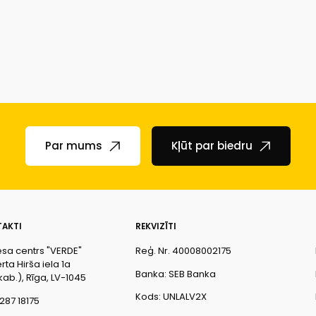
Par mums
Kļūt par biedru
AKTI
REKVIZĪTI
esa centrs "VERDE"
Reģ. Nr. 40008002175
ta Hirša iela 1a
Banka: SEB Banka
kab.), Rīga, LV-1045
Kods: UNLALV2X
287 18175