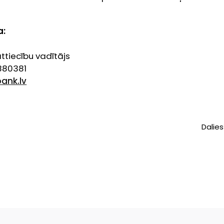
a:
tiecību vadītājs
6880381
ank.lv
Dalies