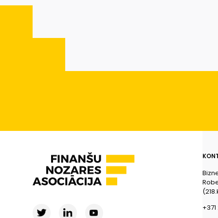
KONT
Bizn
Rober
(218.
+371 