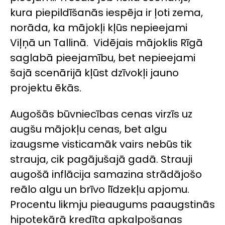
kura piepildīšanās iespēja ir ļoti zema,
norāda, ka mājokļi kļūs nepieejami
Viļņā un Tallinā. Vidējais mājoklis Rīgā
saglabā pieejamību, bet nepieejami
šajā scenārijā kļūst dzīvokļi jauno
projektu ēkās.
Augošās būvniecības cenas virzīs uz
augšu mājokļu cenas, bet algu
izaugsme visticamāk vairs nebūs tik
strauja, cik pagājušajā gadā. Strauji
augošā inflācija samazina strādājošo
reālo algu un brīvo līdzekļu apjomu.
Procentu likmju pieaugums paaugstinās
hipotekārā kredīta apkalpošanas