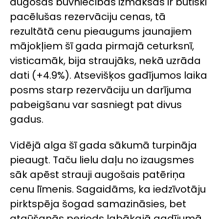
augošās būvniecības izmaksas ir būtiski
pacēlušas rezervāciju cenas, tā
rezultātā cenu pieaugums jaunajiem
mājokļiem šī gada pirmajā ceturksnī,
visticamāk, bija straujāks, nekā uzrāda
dati (+4.9%). Atsevišķos gadījumos laika
posms starp rezervāciju un darījuma
pabeigšanu var sasniegt pat divus
gadus.
Vidējā alga šī gada sākumā turpināja
pieaugt. Taču lielu daļu no izaugsmes
sāk
apēst
strauji augošais patēriņa
cenu līmenis. Sagaidāms, ka iedzīvotāju
pirktspēja šogad samazināsies, bet
atgūšanās periods labākajā gadījumā