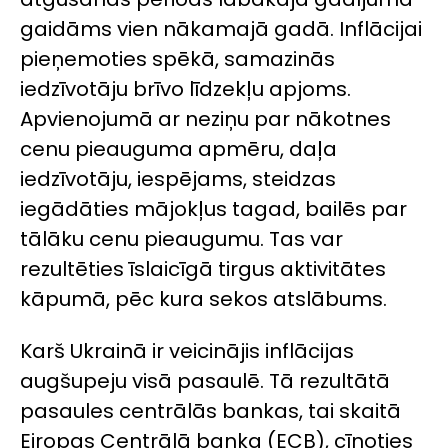
gaidāms vien nākamajā gadā. Inflācijai
pieņemoties spēkā, samazinās
iedzīvotāju brīvo līdzekļu apjoms.
Apvienojumā ar neziņu par nākotnes
cenu pieauguma apmēru, daļa
iedzīvotāju, iespējams, steidzas
iegādāties mājokļus tagad, bailēs par
tālāku cenu pieaugumu. Tas var
rezultēties īslaicīgā tirgus aktivitātes
kāpumā, pēc kura sekos atslābums.
Karš Ukrainā ir veicinājis inflācijas
augšupeju visā pasaulē. Tā rezultātā
pasaules centrālās bankas, tai skaitā
Eiropas Centrālā banka (ECB), cīnoties