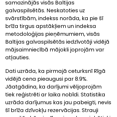
samazinājās visās Baltijas
galvaspilsētās. Neskatoties uz
svārstībām, indekss norāda, ka pie šī
brīža tirgus apstākļiem un indeksa
metodoloģijas pieņēmumiem, visās
Baltijas galvaspilsētās iedzīvotāji vidējā
mājsaimniecībā mājokli joprojām var
atļauties.
Dati uzrāda, ka pirmajā ceturksnī Rīgā
vidējā cena pieaugusi par 8.9%.
Jāatgādina, ka darījumi vēljoprojām
tiek reģistrēti ar laika nobīdi. Statistika
uzrāda darījumus kas jau pabeigti, nevis
šī brīža dzīvokļu rezervācijas. Strauji