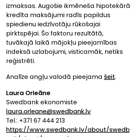
izmaksas. Augošie ikmēneša hipotekārā
kredīta maksājumi radīs papildus
spiedienu iedzīvotāju rūkošajai
pirktspējai. Šo faktoru rezultātā,
tuvākajā laikā mājokļu pieejamības
indeksā uzlabojumi, visticamāk, netiks
reģistrēti.
Analīze angļu valodā pieejama
šeit
.
Laura Orleāne
Swedbank ekonomiste
laura.orleane@swedbank.lv
Tel.: +371 67 444 213
https://www.swedbank.lv/about/swedb