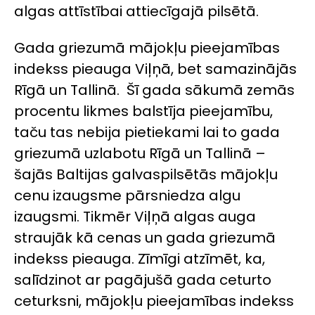
algas attīstībai attiecīgajā pilsētā.
Gada griezumā mājokļu pieejamības
indekss pieauga Viļņā, bet samazinājās
Rīgā un Tallinā. Šī gada sākumā zemās
procentu likmes balstīja pieejamību,
taču tas nebija pietiekami lai to gada
griezumā uzlabotu Rīgā un Tallinā –
šajās Baltijas galvaspilsētās mājokļu
cenu izaugsme pārsniedza algu
izaugsmi. Tikmēr Viļņā algas auga
straujāk kā cenas un gada griezumā
indekss pieauga. Zīmīgi atzīmēt, ka,
salīdzinot ar pagājušā gada ceturto
ceturksni, mājokļu pieejamības indekss