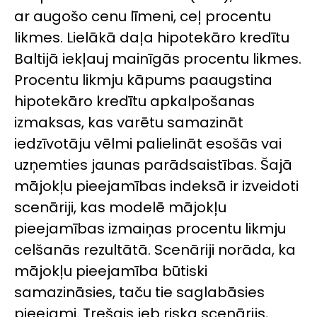
ar augošo cenu līmeni, ceļ procentu
likmes. Lielākā daļa hipotekāro kredītu
Baltijā iekļauj mainīgās procentu likmes.
Procentu likmju kāpums paaugstina
hipotekāro kredītu apkalpošanas
izmaksas, kas varētu samazināt
iedzīvotāju vēlmi palielināt esošās vai
uzņemties jaunas parādsaistības. Šajā
mājokļu pieejamības indeksā ir izveidoti
scenāriji, kas modelē mājokļu
pieejamības izmaiņas procentu likmju
celšanās rezultātā. Scenāriji norāda, ka
mājokļu pieejamība būtiski
samazināsies, taču tie saglabāsies
pieejami. Trešais jeb riska scenārijs,