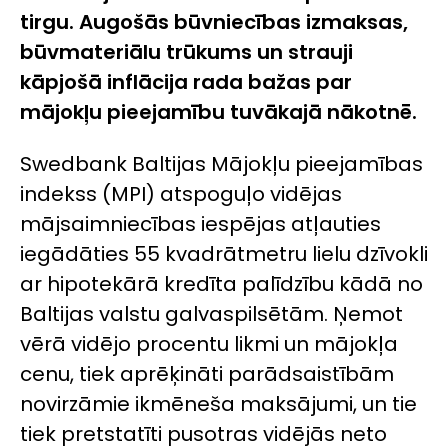
tirgu. Augošās būvniecības izmaksas,
būvmateriālu trūkums un strauji
kāpjošā inflācija rada bažas par
mājokļu pieejamību tuvākajā nākotnē.
Swedbank Baltijas Mājokļu pieejamības
indekss (MPI) atspoguļo vidējas
mājsaimniecības iespējas atļauties
iegādāties 55 kvadrātmetru lielu dzīvokli
ar hipotekārā kredīta palīdzību kādā no
Baltijas valstu galvaspilsētām. Ņemot
vērā vidējo procentu likmi un mājokļa
cenu, tiek aprēķināti parādsaistībām
novirzāmie ikmēneša maksājumi, un tie
tiek pretstatīti pusotras vidējās neto