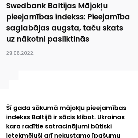
Swedbank Baltijas Mājokļu
pieejamības indekss: Pieejamība
saglabājas augsta, taču skats
uz nākotni pasliktinās
29.06.2022.
Šī gada sākumā mājokļu pieejamības
indekss Baltijā ir sācis klibot. Ukrainas
kara radītie satracinājumi būtiski
ietekmējuši arī nekustamo īpašumu