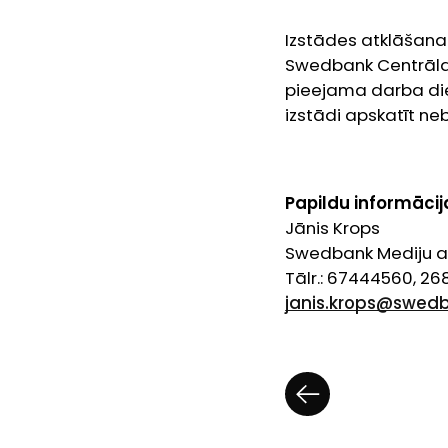
Izstādes atklāšana
Swedbank Centrālaj
pieejama darba dien
izstādi apskatīt ne
Papildu informācija
Jānis Krops
Swedbank Mediju at
Tālr.: 67444560, 2
janis.krops@swedb