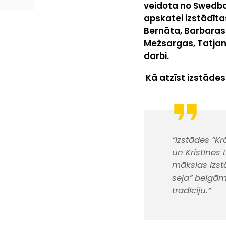
veidota no Swedba
apskatei izstādīta
Bernāta, Barbaras 
Mežsargas, Tatjan
darbi.
Kā atzīst izstādes 
“Izstādes “Kr
un Kristīnes
mākslas izstā
seja” beigām
tradīciju.”