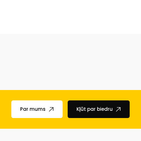
Par mums
Kļūt par biedru