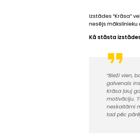
Izstādes “Krāsa” ve
nesējs mākslinieku
Kā stāsta izstāde
“Bieži vien,
galvenais in
Krāsa ļauj g
motivāciju. T
neskaitāmi m
tad pēc pārē