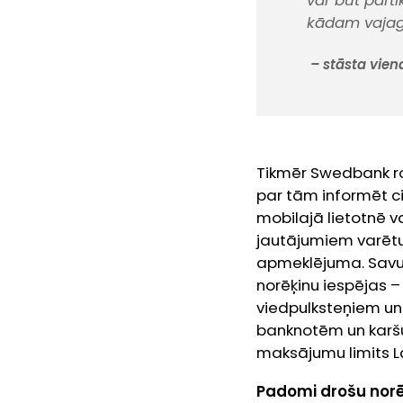
var būt pārt
kādam vajag 
– stāsta viena
Tikmēr Swedbank ros
par tām informēt c
mobilajā lietotnē va
jautājumiem varētu a
apmeklējuma. Savukā
norēķinu iespējas 
viedpulksteņiem un 
banknotēm un karšu
maksājumu limits Lat
Padomi drošu norē