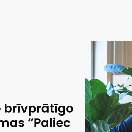
 brīvprātīgo
rmas “Paliec