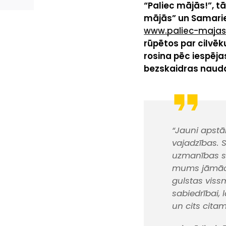
“Paliec mājās!”, tā
mājās” un Samarie
www.paliec-majas.
rūpētos par cilvēk
rosina pēc iespēja
bezskaidras nau
“Jauni apstā
vajadzības. 
uzmanības sa
mums jāmācās
gulstas vissm
sabiedrībai,
un cits citam