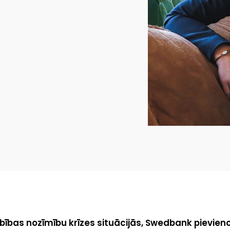
rbības nozīmību krīzes situācijās, Swedbank pievie