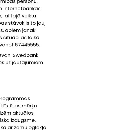
camības personu.
em internetbankas
 lai tajā veiktu
as stāvoklis to ļauj,
ts, abiem jānāk
 situācijas laikā
 zvanot 67445555.
, zvani Swedbank
dēs uz jautājumiem
s programmas
attīstības mērķu
dzēm aktuālos
miskā izaugsme,
mika ar zemu oglekļa