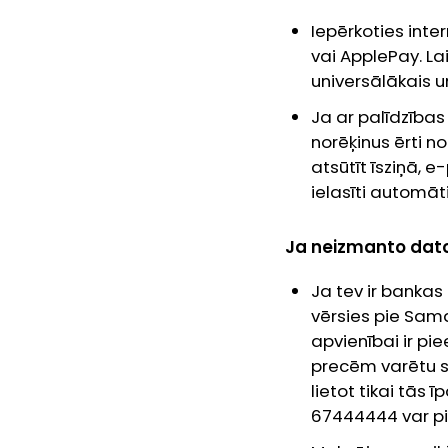
Iepērkoties inte
vai ApplePay. La
universālākais u
Ja ar palīdzība
norēķinus ērti n
atsūtīt īsziņā,
ielasīti automāti
Ja neizmanto dator
Ja tev ir banka
vērsies pie Sama
apvienībai ir p
precēm varētu sa
lietot tikai tās
67444444 var pi