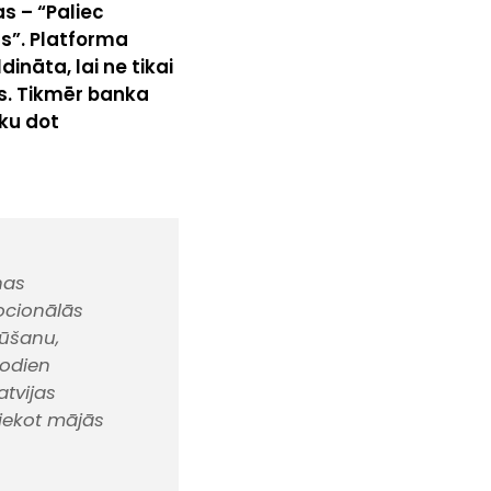
as – “Paliec
s”. Platforma
dināta, lai ne tikai
os. Tikmēr banka
oku dot
nas
ocionālās
gūšanu,
šodien
atvijas
liekot mājās