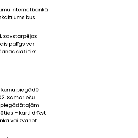
ījumu internetbankā
skaitījums būs
, savstarpējos
ais palīgs var
anās dati tiks
pirkumu piegādē
002. Samariešu
ar piegādātajām
ies – karti drīkst
ankā vai zvanot