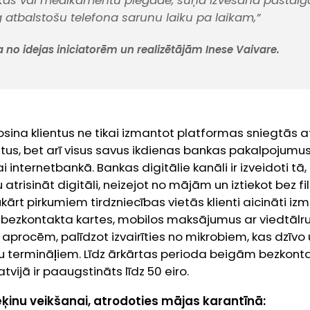
ikas vai medikamentu piegāde, suņa izvešana pastaigā
atbalstošu telefona sarunu laiku pa laikam,”
 no idejas iniciatorēm un realizētājām Inese Vaivare.
ina klientus ne tikai izmantot platformas sniegtās a
itus, bet arī visus savus ikdienas bankas pakalpojumu
i internetbankā. Bankas digitālie kanāli ir izveidoti tā,
trisināt digitāli, neizejot no mājām un iztiekot bez fil
rt pirkumiem tirdzniecības vietās klienti aicināti i
– bezkontakta kartes, mobilos maksājumus ar viedtālr
aprocēm, palīdzot izvairīties no mikrobiem, kas dzīvo
 termināļiem. Līdz ārkārtas perioda beigām bezkont
vijā ir paaugstināts līdz 50 eiro.
ķinu veikšanai, atrodoties mājas karantīnā: