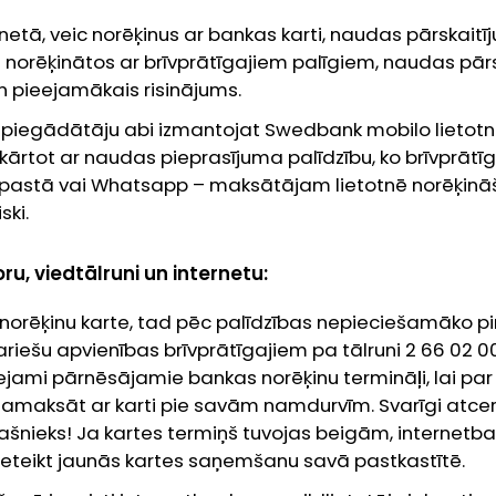
rnetā, veic norēķinus ar bankas karti, naudas pārskait
i norēķinātos ar brīvprātīgajiem palīgiem, naudas pār
n pieejamākais risinājums.
s piegādātāju abi izmantojat Swedbank mobilo lietotni
okārtot ar naudas pieprasījuma palīdzību, ko brīvprātīg
 e-pastā vai Whatsapp – maksātājam lietotnē norēķināš
ski.
u, viedtālruni un internetu:
s norēķinu karte, tad pēc palīdzības nepieciešamāko 
riešu apvienības brīvprātīgajiem pa tālruni 2 66 02 
ieejami pārnēsājamie bankas norēķinu termināļi, lai p
maksāt ar karti pie savām namdurvīm. Svarīgi atcerēt
 īpašnieks! Ja kartes termiņš tuvojas beigām, internetb
eteikt jaunās kartes saņemšanu savā pastkastītē.