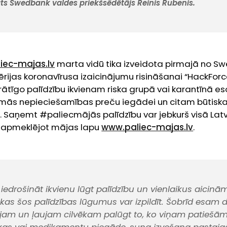
nāts Swedbank valdes priekšsēdētājs Reinis Rubenis.
iec-majas.lv
marta vidū tika izveidota pirmajā no S
ērijas koronavīrusa izaicinājumu risināšanai “HackForc
vprātīgo palīdzību ikvienam riska grupā vai karantīnā 
irmās nepieciešamības preču iegādei un citam būtisk
. Saņemt #paliecmājās palīdzību var jebkurš visā Latv
ai apmeklējot mājas lapu
www.paliec-majas.lv
.
iedrošināt ikvienu lūgt palīdzību un vienlaikus aicinā
 kas šos palīdzības lūgumus var izpildīt. Šobrīd esam d
jam un ļaujam cilvēkam palūgt to, ko viņam patiešām