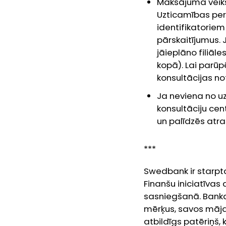
Maksājuma veikš
Uzticamības pers
identifikatoriem
pārskaitījumus. J
jāieplāno filiāl
kopā). Lai parūp
konsultācijas no
Ja neviena no u
konsultāciju ce
un palīdzēs atr
***
Swedbank ir starpt
Finanšu iniciatīvas
sasniegšanā. Bank
mērķus, savos māja
atbildīgs patēriņš,