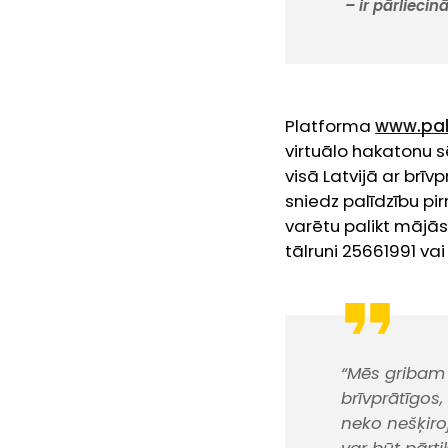
– ir pārlieci
Platforma
www.pal
virtuālo hakatonu s
visā Latvijā ar brī
sniedz palīdzību p
varētu palikt mājās
tālruni 25661991 v
“Mēs gribam 
brīvprātīgos,
neko nešķiro