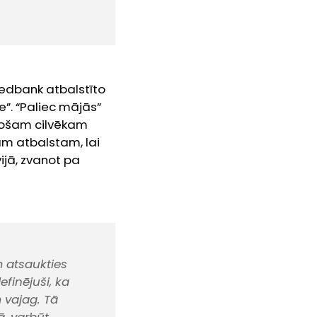
wedbank atbalstīto
e”. “Paliec mājās”
esošam cilvēkam
am atbalstam, lai
ijā, zvanot pa
m atsaukties
efinējuši, ka
 vajag. Tā