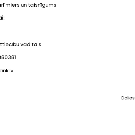
arī miers un taisnīgums.
i:
tiecību vadītājs
6880381
nk.lv
Dalies