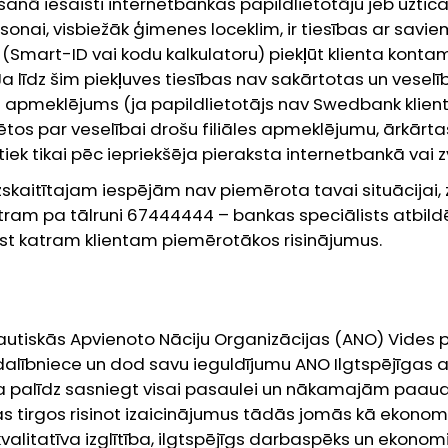
anā iesaisti internetbankas papildlietotāju jeb uzti
onai, visbiežāk ģimenes loceklim, ir tiesības ar savi
 (Smart-ID vai kodu kalkulatoru) piekļūt klienta kontam,
a līdz šim piekļuves tiesības nav sakārtotas un veselīb
es apmeklējums (ja papildlietotājs nav Swedbank klien
ētos par veselībai drošu filiāles apmeklējumu, ārkārtas
tiek tikai pēc iepriekšēja pieraksta internetbankā vai
zskaitītajam iespējām nav piemērota tavai situācijai
ntram pa tālruni 67444444 – bankas speciālists atbil
ast katram klientam piemērotākos risinājumus.
autiskās Apvienoto Nāciju Organizācijas (ANO) Vide
 dalībniece un dod savu ieguldījumu ANO Ilgtspējīgas 
a palīdz sasniegt visai pasaulei un nākamajām paau
s tirgos risinot izaicinājumus tādās jomās kā ekono
 kvalitatīva izglītība, ilgtspējīgs darbaspēks un ekono