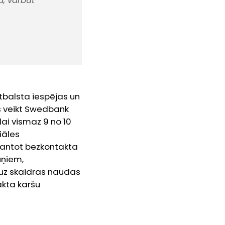
, varbūt
tbalsta iespējas un
s veikt Swedbank
 lai vismaz 9 no 10
iāles
zmantot bezkontakta
uņiem,
 uz skaidras naudas
akta karšu