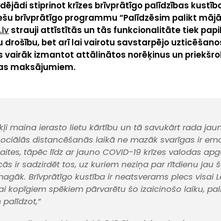
dējādi stiprinot krīzes brīvprātīgo palīdzības kustīb
šu brīvprātīgo programmu “Palīdzēsim palikt mājā
lv
strauji attīstītās un tās funkcionalitāte tiek papil
u drošību, bet arī lai vairotu savstarpējo uzticēšan
s vairāk izmantot attālinātos norēķinus un priekšr
das maksājumiem.
kļi maina ierasto lietu kārtību un tā savukārt rada jau
Sociālās distancēšanās laikā ne mazāk svarīgas ir em
ites, tāpēc līdz ar jauno COVID-19 krīzes valodas ap
 ir sadzirdēt tos, uz kuriem neziņa par rītdienu jau 
agāk. Brīvprātīgo kustība ir neatsverams plecs visai L
 lai kopīgiem spēkiem pārvarētu šo izaicinošo laiku, pa
 palīdzot,”