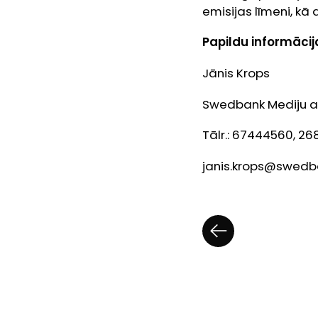
emisijas līmeni, kā 
Papildu informācija
Jānis Krops
Swedbank Mediju at
Tālr.: 67444560, 2
janis.krops@swedba