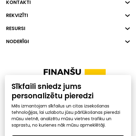
KONTAKTI
Biznesa centrs "VERDE" Roberta
REKVIZĪTI
Hirša iela 1a (218.kab.), Rīga, LV-
1045
Reģ. Nr. 40008002175
RESURSI
+371 287 18175
Banka: SEB Banka
Dati
NODERĪGI
info@financelatvia.eu
Kods: UNLALV2X
Materiāli
Līzings
Konta Nr. LV48UNLA0001000700732
Interaktīvie dati
Pensiju 2. līmenis
Uzņēmumu kredītspējas kalkulators
Finanšu pratība
Sīkfaili sniedz jums
Ombuds
personalizētu pieredzi
Mēs izmantojam sīkfailus un citas izsekošanas
tehnoloģijas, lai uzlabotu jūsu pārlūkošanas pieredzi
mūsu vietnē, analizētu mūsu vietnes trafiku un
saprastu, no kurienes nāk mūsu apmeklētāji.