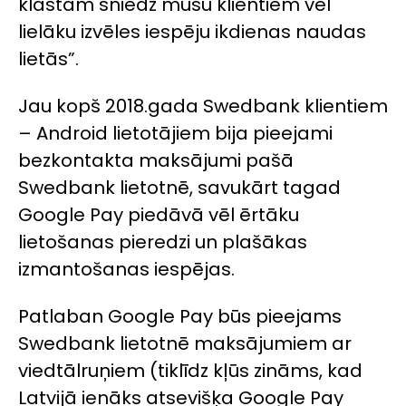
klāstam sniedz mūsu klientiem vēl
lielāku izvēles iespēju ikdienas naudas
lietās”.
Jau kopš 2018.gada Swedbank klientiem
– Android lietotājiem bija pieejami
bezkontakta maksājumi pašā
Swedbank lietotnē, savukārt tagad
Google Pay piedāvā vēl ērtāku
lietošanas pieredzi un plašākas
izmantošanas iespējas.
Patlaban Google Pay būs pieejams
Swedbank lietotnē maksājumiem ar
viedtālruņiem (tiklīdz kļūs zināms, kad
Latvijā ienāks atsevišķa Google Pay