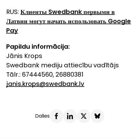
RUS:
Клиенты
Swedbank
первыми в
Латвии могут начать использовать
Google
Pay
Papildu informācija:
Jānis Krops
Swedbank mediju attiecību vadītājs
Tālr.: 67444560, 26880381
janis.krops@swedbank.lv
Dalies