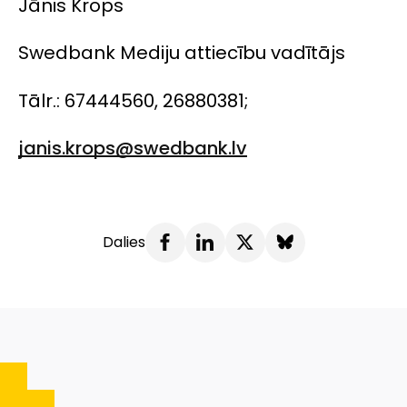
Jānis Krops
Swedbank Mediju attiecību vadītājs
Tālr.: 67444560, 26880381;
janis.krops@swedbank.lv
Dalies