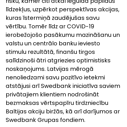
risku, kamēr citi atkal iegulda papildus
līdzekļus, uzpērkot perspektīvas akcijas,
kuras īstermiņā zaudējušas savu
vērtību. Tomēr līdz ar COVID-19
ierobežojošo pasākumu mazināšanu un
valstu un centrālo banku ieviesto
stimulu rezultātā, finanšu tirgos
salīdzinoši ātri atgriezies optimistisks
noskaņojums. Latvijas mērogā
nenoliedzami savu pozitīvo ietekmi
atstājusi arī Swedbank iniciatīva saviem
privātajiem klientiem nodrošināt
bezmaksas vērtspapīru tirdzniecību
Baltijas akciju biržās, kā arī darījumos ar
Swedbank Grupas fondiem.