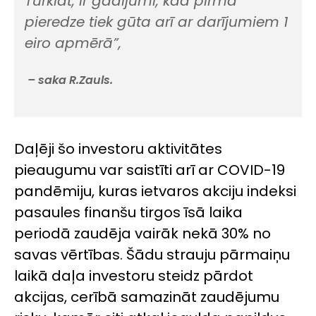
Turklāt, ir gadījumi, kad pirmā
pieredze tiek gūta arī ar darījumiem 1
eiro apmērā”,
– saka R.Zauls.
Daļēji šo investoru aktivitātes
pieaugumu var saistīti arī ar COVID-19
pandēmiju, kuras ietvaros akciju indeksi
pasaules finanšu tirgos īsā laika
periodā zaudēja vairāk nekā 30% no
savas vērtības. Šādu strauju pārmaiņu
laikā daļa investoru steidz pārdot
akcijas, cerībā samazināt zaudējumu