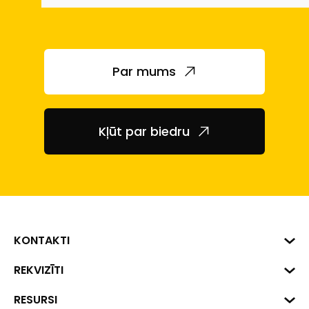
Par mums
Kļūt par biedru
KONTAKTI
Biznesa centrs "VERDE" Roberta
REKVIZĪTI
Hirša iela 1a (218.kab.), Rīga, LV-
1045
Reģ. Nr. 40008002175
RESURSI