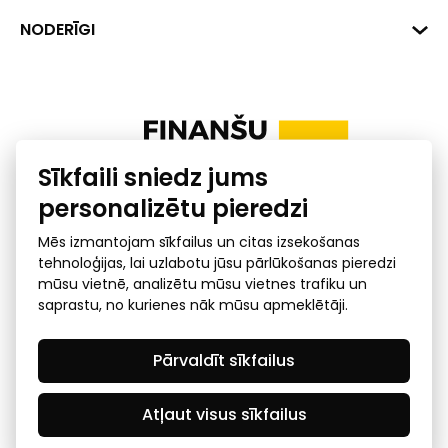
+371 287 18175
Banka: SEB Banka
Dati
NODERĪGI
info@financelatvia.eu
Kods: UNLALV2X
Materiāli
Līzings
Konta Nr. LV48UNLA0001000700732
Interaktīvie dati
Pensiju 2. līmenis
Uzņēmumu kredītspējas kalkulators
Finanšu pratība
Sīkfaili sniedz jums
Ombuds
personalizētu pieredzi
Mēs izmantojam sīkfailus un citas izsekošanas
tehnoloģijas, lai uzlabotu jūsu pārlūkošanas pieredzi
mūsu vietnē, analizētu mūsu vietnes trafiku un
saprastu, no kurienes nāk mūsu apmeklētāji.
Privātuma politika
GDPR subjekta piekļuves
Pārvaldīt sīkfailus
pieprasījums
© 2026 Latvijas Finanšu nozares asociācija - visas tiesības
rezervētas
Atļaut visus sīkfailus
Created by Mediapark