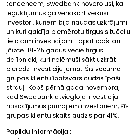
tendencēm, Swedbank novērojusi, ka
ieguldījumus galvenokārt veikuši
investori, kuriem bija naudas uzkrājumi
un kuri gaidīja piemērotu tirgus situāciju
lielākām investīcijām. Tāpat īpaši arī
jāizceļ 18-25 gadus vecie tirgus
dalībnieki, kuri nolēmuši sākt uzkrāt
pieredzi investīciju jomā. Šīs vecuma
grupas klientu īpatsvars audzis īpaši
strauji. Kopš pērnā gada novembra,
kad Swedbank atviegloja investīciju
nosacījumus jaunajiem investoriem, šīs
grupas klientu skaits audzis par 41%.
Papildu informācijai: