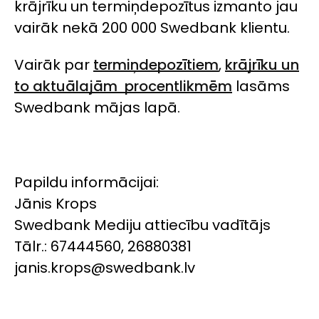
krājrīku un termiņdepozītus izmanto jau
vairāk nekā 200 000 Swedbank klientu.
Vairāk par
termiņdepozītiem
,
krājrīku un
to aktuālajām procentlikmēm
lasāms
Swedbank mājas lapā.
Papildu informācijai:
Jānis Krops
Swedbank Mediju attiecību vadītājs
Tālr.: 67444560, 26880381
janis.krops@swedbank.lv