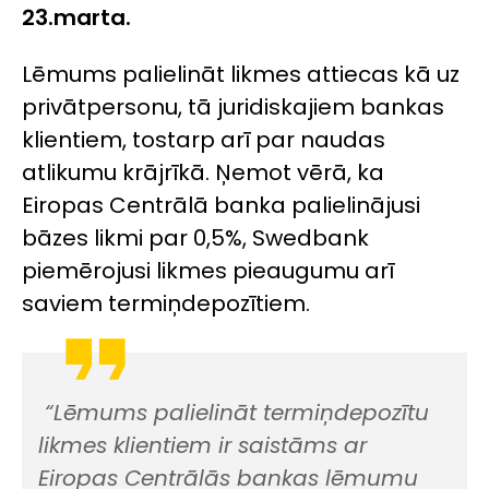
23.marta.
Lēmums palielināt likmes attiecas kā uz
privātpersonu, tā juridiskajiem bankas
klientiem, tostarp arī par naudas
atlikumu krājrīkā. Ņemot vērā, ka
Eiropas Centrālā banka palielinājusi
bāzes likmi par 0,5%, Swedbank
piemērojusi likmes pieaugumu arī
saviem termiņdepozītiem.
“Lēmums palielināt termiņdepozītu
likmes klientiem ir saistāms ar
Eiropas Centrālās bankas lēmumu