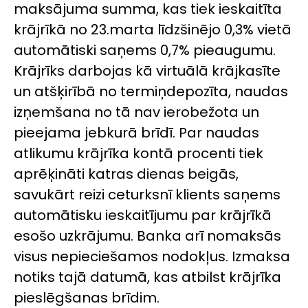
maksājuma summa, kas tiek ieskaitīta
krājrīkā no 23.marta līdzšinējo 0,3% vietā
automātiski saņems 0,7% pieaugumu.
Krājrīks darbojas kā virtuālā krājkasīte
un atšķirībā no termiņdepozīta, naudas
izņemšana no tā nav ierobežota un
pieejama jebkurā brīdī. Par naudas
atlikumu krājrīka kontā procenti tiek
aprēķināti katras dienas beigās,
savukārt reizi ceturksnī klients saņems
automātisku ieskaitījumu par krājrīkā
esošo uzkrājumu. Banka arī nomaksās
visus nepieciešamos nodokļus. Izmaksa
notiks tajā datumā, kas atbilst krājrīka
pieslēgšanas brīdim.