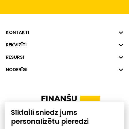
KONTAKTI
Biznesa centrs "VERDE" Roberta
REKVIZĪTI
Hirša iela 1a (218.kab.), Rīga, LV-
1045
Reģ. Nr. 40008002175
RESURSI
+371 287 18175
Banka: SEB Banka
Dati
NODERĪGI
info@financelatvia.eu
Kods: UNLALV2X
Materiāli
Līzings
Konta Nr. LV48UNLA0001000700732
Interaktīvie dati
Pensiju 2. līmenis
Uzņēmumu kredītspējas kalkulators
Finanšu pratība
Sīkfaili sniedz jums
Ombuds
personalizētu pieredzi