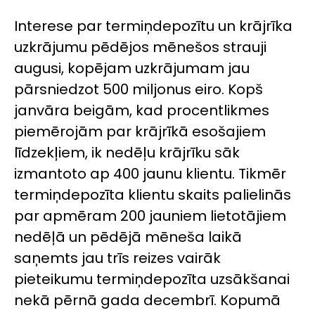
Interese par termiņdepozītu un krājrīka
uzkrājumu pēdējos mēnešos strauji
augusi, kopējam uzkrājumam jau
pārsniedzot 500 miljonus eiro. Kopš
janvāra beigām, kad procentlikmes
piemērojām par krājrīkā esošajiem
līdzekļiem, ik nedēļu krājrīku sāk
izmantoto ap 400 jaunu klientu. Tikmēr
termiņdepozīta klientu skaits palielinās
par apmēram 200 jauniem lietotājiem
nedēļā un pēdējā mēneša laikā
saņemts jau trīs reizes vairāk
pieteikumu termiņdepozīta uzsākšanai
nekā pērnā gada decembrī. Kopumā