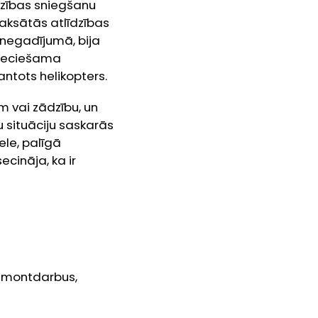
dzības sniegšanu
zmaksātās atlīdzības
 negadījumā, bija
pieciešama
antots helikopters.
 vai zādzību, un
 situāciju saskarās
ele, palīgā
cināja, ka ir
remontdarbus,