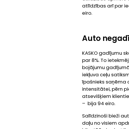
atlīdzības arī par 
eiro.
Auto negadīj
KASKO gadījumu skai
par 8%. To ietekmēj
bojājumu gadījumā p
iekļuva ceļu satik
īpašnieks saņēma a
intensitātei, pērn 
atsevišķiem klienti
– bija 94 eiro.
Salīdzinoši bieži a
daļu no visiem apd