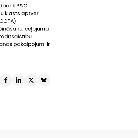
edbank P&C
u klāsts aptver
 (OCTA)
šināšanu, ceļojuma
edītsaistību
nas pakalpojumi ir