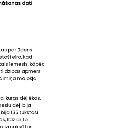
nāšanas dati
tas par ūdens
toši eiro, kad
kais iemesls, kāpēc
atlīdzības apmērs
 kaimiņa mājokļa
ra, kuras dēļ ēkas,
meslu dēļ bija
ija 135 tūkstoši
s, līdz ar to
tika izmaksātas