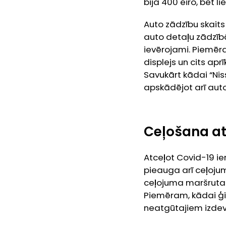
bija 400 eiro, bet 
Auto zādzību skaits 
auto detaļu zādzībā
ievērojami. Piemēr
displejs un cits ap
Savukārt kādai “Nis
apskādējot arī auto
Ceļošana at
Atceļot Covid-19 ier
pieauga arī ceļoju
ceļojuma maršruta u
Piemēram, kādai ģim
neatgūtajiem izdev