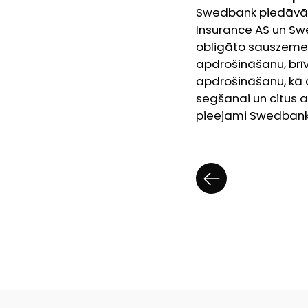
Swedbank piedāvā 
Insurance AS un Sw
obligāto sauszemes 
apdrošināšanu, brī
apdrošināšanu, kā 
segšanai un citus
pieejami Swedbank i