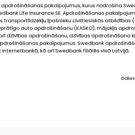
apdrošināšanas pakalpojumus, kurus nodrošina Sw
edbank Life Insurance SE. Apdrošināšanas pakalpojum
transportlīdzekļu īpašnieku civiltiesiskās atbildības
vprātīgo auto apdrošināšanu (KASKO), mājokļa apdro
arī dzīvības apdrošināšanu, dzīvības apdrošināšana kr
 apdrošināšanas pakalpojumus. Swedbank apdrošināša
nternetbankā, kā arī Swedbank filiālēs visā Latvijā.
Dalies