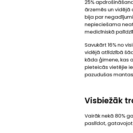
25% apdrošināšanas
ārzemēs un vidējā at
bija par negadījum
nepieciešama neat
medicīniskā palīdzī
Savukārt 16% no vi
vidējā atlīdzībā šā
kāda ģimene, kas ar
pieteicās vietējie 
pazudušas mantas 
Visbiežāk t
Vairāk nekā 80% ga
paslīdot, gatavojot ē