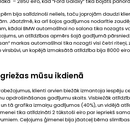
lielākā – 2850 eiro, kad “Ford Galaxy” tika bojāts pano
pērn bija salīdzinoši neliels, taču joprojām daudzi klie
m. Jāatzīmē, ka arī šajos gadījumos nodarītie zaudēj
am, kādai BMW automašīnai no salona tika nozagts v
rīkojums, un atlīdzības apmērs šajā gadījumā pārsniedza
san” markas automašīnai tika nozagti visi četri riteņi,
 virsbūvi, un kopējā izmaksātā atlīdzība bija 8000 eiro
griežas mūsu ikdienā
obežojumus, klienti arvien biežāk izmantoja iespēju ceļ
mu apdrošināšanas gadījumu skaits. Visbiežāk atlīdzī
n tā grafika izmaiņu gadījumos (40%), un vidējā atlīd
enei tika atlīdzināti 2 tūkstoši eiro par iepriekš sa
umiem. Ceļojums ģimenei bija jāatceļ bērna slimības 