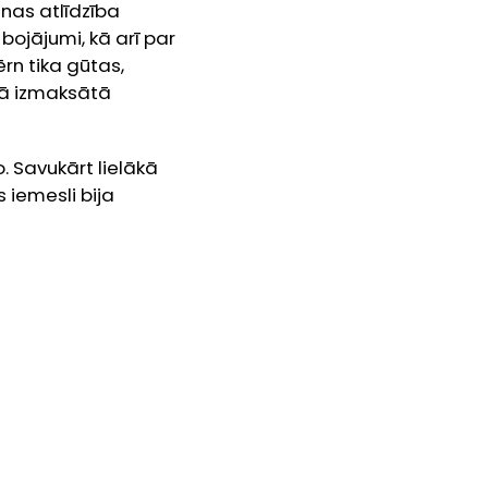
nas atlīdzība
bojājumi, kā arī par
n tika gūtas,
kā izmaksātā
. Savukārt lielākā
 iemesli bija