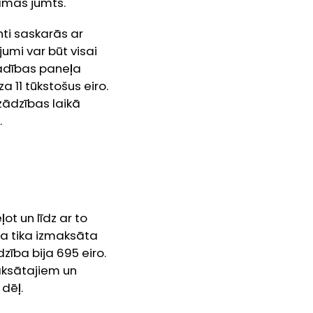
rāmas jumts.
nti saskarās ar
umi var būt visai
adības paneļa
 11 tūkstošus eiro.
 zādzības laikā
.
ot un līdz ar to
ba tika izmaksāta
zība bija 695 eiro.
maksātajiem un
dēļ.