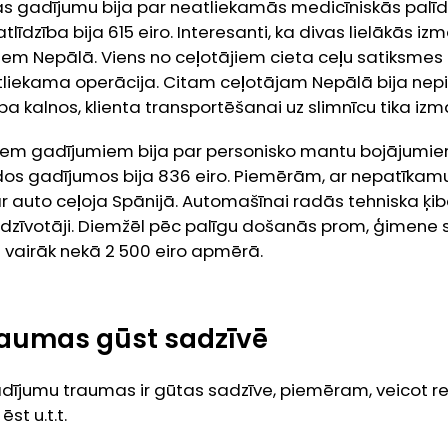
 gadījumu bija par neatliekamās medicīniskās palī
līdzība bija 615 eiro. Interesanti, ka divas lielākās i
iem Nepālā. Viens no ceļotājiem cieta ceļu satiksmes
liekama operācija. Citam ceļotājam Nepālā bija ne
ba kalnos, klienta transportēšanai uz slimnīcu tika izm
siem gadījumiem bija par personisko mantu bojājumiem
dos gadījumos bija 836 eiro. Piemērām, ar nepatīkamu
 auto ceļoja Spānijā. Automašīnai radās tehniska ķib
iedzīvotāji. Diemžēl pēc palīgu došanās prom, ģimene se
vairāk nekā 2 500 eiro apmērā.
raumas gūst sadzīvē
dījumu traumas ir gūtas sadzīve, piemēram, veicot 
st u.t.t.