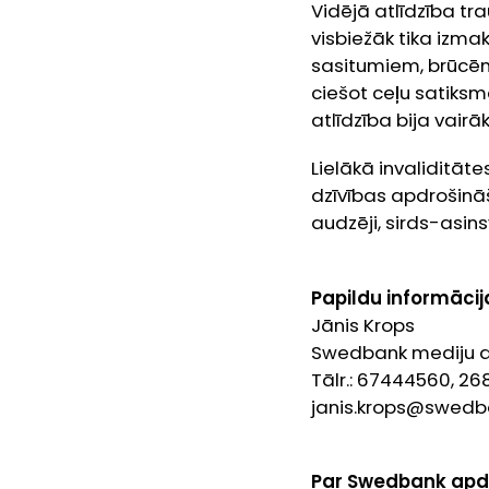
Vidējā atlīdzība t
visbiežāk tika izma
sasitumiem, brūcēm
ciešot ceļu satiks
atlīdzība bija vairā
Lielākā invaliditāt
dzīvības apdrošināš
audzēji, sirds-asin
Papildu informācij
Jānis Krops
Swedbank mediju at
Tālr.: 67444560, 2
janis.krops@swedba
Par Swedbank apd