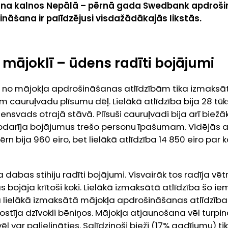
ana kalnos Nepālā – pērnā gada
Swedbank apdroši
nāšana ir palīdzējusi visdažādākajās likstās.
ki mājoklī – ūdens radīti bojājumi
 no mājokļa apdrošināšanas atlīdzībām tika izmaksā
 cauruļvadu plīsumu dēļ. Lielākā atlīdzība bija 28 tūks
ensvads otrajā stāvā. Plīsuši cauruļvadi bija arī biežā
nodarīja bojājumus trešo personu īpašumam. Vidējās 
n bija 960 eiro, bet lielākā atlīdzība 14 850 eiro par
 dabas stihiju radīti bojājumi. Visvairāk tos radīja vēt
 bojāja krītoši koki. Lielākā izmaksātā atlīdzība šo ie
 lielākā izmaksātā mājokļa apdrošināšanas atlīdzība b
stīja dzīvokli bēniņos. Mājokļa atjaunošana vēl turpinā
ēl var palielināties. Salīdzinoši bieži (17% gadījumu) 