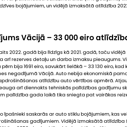
iedzīves bojājumiem, un vidējā izmaksātā atlīdzība 202
ums Vācijā – 33 000 eiro atlīdzīb
ts 2022. gadā bija līdzīgs kā 2021. gadā, taču vidējā
a arī rezerves detaļu un darba izmaksu pieaugums. Vi
ērn bija 1691 eiro, savukārt lielākā – 33 130 eiro, k
smes negadījumā Vācijā. Auto nebija ekonomiskā pama
pdrošināšanas atlīdzību auto vērtības apmērā. Atjau
pieauga arī diennakts tehniskās palīdzības gadījumu sk
em palīdzība gada laikā tika sniegta pat vairākas reize
uto īpašnieki saskarās ar auto stiklu bojājumiem, kas v
rošināšanas gadījumiem. Vidējā izmaksātā atlīdzība