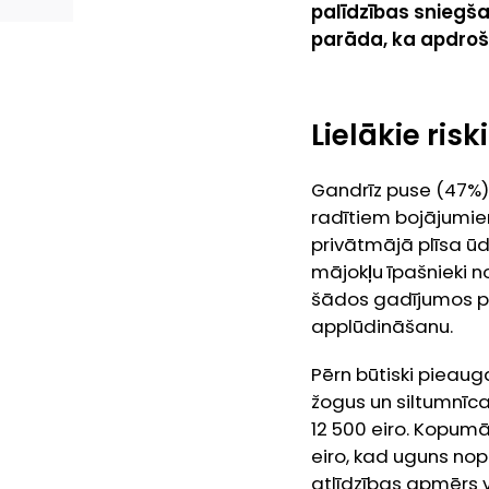
palīdzības sniegš
parāda, ka apdroši
Lielākie ris
Gandrīz puse (47%)
radītiem bojājumiem
privātmājā plīsa ūd
mājokļu īpašnieki 
šādos gadījumos pēr
applūdināšanu.
Pērn būtiski pieauga
žogus un siltumnīcas
12 500 eiro. Kopumā
eiro, kad uguns nopo
atlīdzības apmērs v