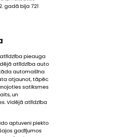
2. gadā bija 721
a
 atlīdzība pieauga
dējā atlīdzība auto
ad kāda automašīna
ta atjaunot, tāpēc
nojoties satiksmes
aits, un
s. Vidējā atlīdzība
eido aptuveni piekto
 šajos gadījumos