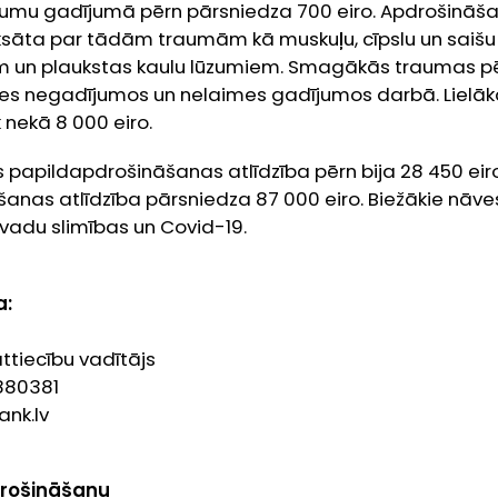
raumu gadījumā pērn pārsniedza 700 eiro. Apdrošināša
ksāta par tādām traumām kā muskuļu, cīpslu un saišu 
 un plaukstas kaulu lūzumiem. Smagākās traumas pēr
mes negadījumos un nelaimes gadījumos darbā. Lielā
k nekā 8 000 eiro.
es papildapdrošināšanas atlīdzība pērn bija 28 450 eiro
anas atlīdzība pārsniedza 87 000 eiro. Biežākie nāves
svadu slimības un Covid-19.
a:
tiecību vadītājs
6880381
nk.lv
rošināšanu