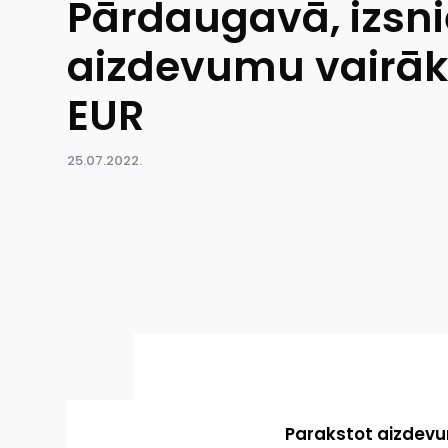
Pārdaugavā, izsni
aizdevumu vairāk 
EUR
25.07.2022.
Parakstot aizdevum