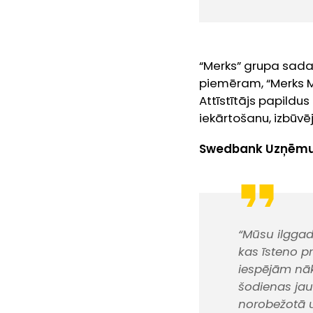
“Merks” grupa sadar
piemēram, “Merks Me
Attīstītājs papildu
iekārtošanu, izbūvēj
Swedbank Uzņēmumu
“Mūsu ilggadē
kas īsteno p
iespējām nāko
šodienas ja
norobežotā u