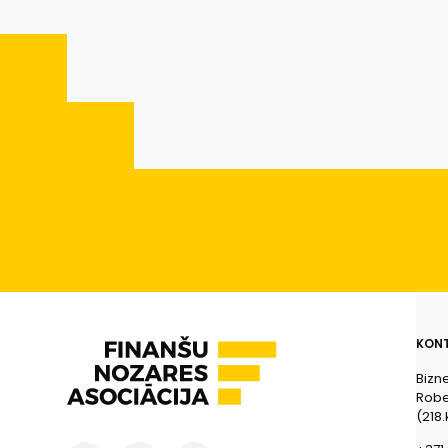
KONT
Bizn
Rober
(218.