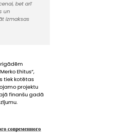
enai, bet arī
s un
nāt izmaksas
 brigādēm
erko Ehitus”,
s tiek kotētas
īvojamo projektu
ītajā finanšu gadā
ozījumu.
ого современного