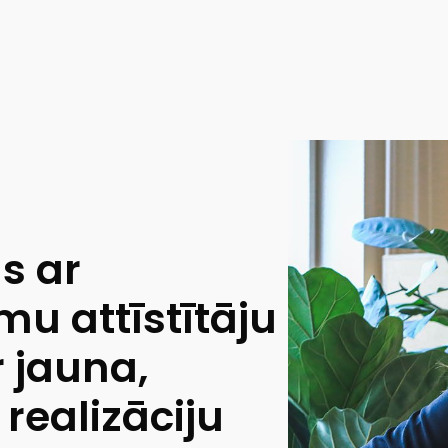
s ar
u attīstītāju
 jauna,
realizāciju