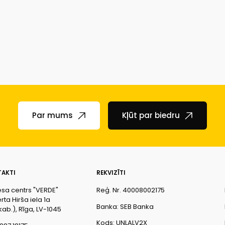
Par mums
Kļūt par biedru
AKTI
REKVIZĪTI
esa centrs "VERDE"
Reģ. Nr. 40008002175
ta Hirša iela 1a
Banka: SEB Banka
kab.), Rīga, LV-1045
Kods: UNLALV2X