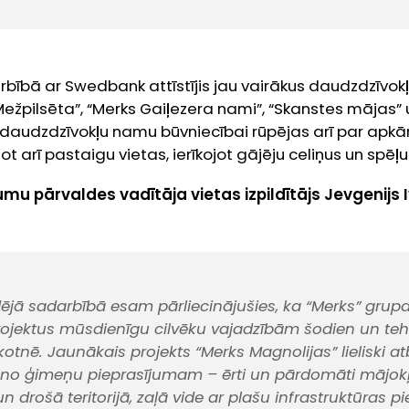
bībā ar Swedbank attīstījis jau vairākus daudzdzīvok
žpilsēta”, “Merks Gaiļezera nami”, “Skanstes mājas” 
s daudzdzīvokļu namu būvniecībai rūpējas arī par apkā
ot arī pastaigu vietas, ierīkojot gājēju celiņus un spē
 pārvaldes vadītāja vietas izpildītājs Jevgenijs 
jā sadarbībā esam pārliecinājušies, ka “Merks” grupa ir
rojektus mūsdienīgu cilvēku vajadzībām šodien un teh
tnē. Jaunākais projekts “Merks Magnolijas” lieliski atb
uno ģimeņu pieprasījumam – ērti un pārdomāti mājokļ
n drošā teritorijā, zaļā vide ar plašu infrastruktūras 