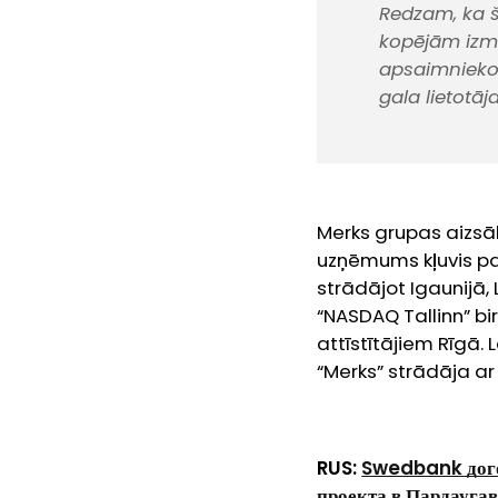
Redzam, ka š
kopējām izm
apsaimniekoš
gala lietotāj
Merks grupas aizsā
uzņēmums kļuvis pa
strādājot Igaunijā,
“NASDAQ Tallinn” bi
attīstītājiem Rīgā.
“Merks” strādāja ar 
RUS:
Swedbank
дог
проекта в Пардаугав