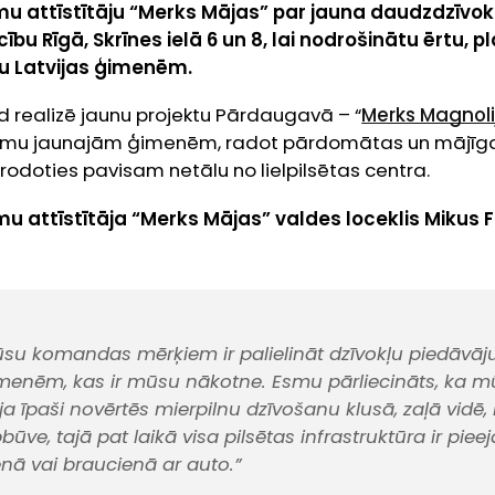
 attīstītāju “Merks Mājas” par jauna daudzdzīvo
bu Rīgā, Skrīnes ielā 6 un 8, lai nodrošinātu ērtu,
bu Latvijas ģimenēm.
d realizē jaunu projektu Pārdaugavā – “
Merks Magnoli
jumu jaunajām ģimenēm, radot pārdomātas un mājīg
trodoties pavisam netālu no lielpilsētas centra.
 attīstītāja “Merks Mājas” valdes loceklis Mikus 
su komandas mērķiem ir palielināt dzīvokļu piedāvā
menēm, kas ir mūsu nākotne. Esmu pārliecināts, ka 
ja īpaši novērtēs mierpilnu dzīvošanu klusā, zaļā vidē
ve, tajā pat laikā visa pilsētas infrastruktūra ir piee
nā vai braucienā ar auto.”