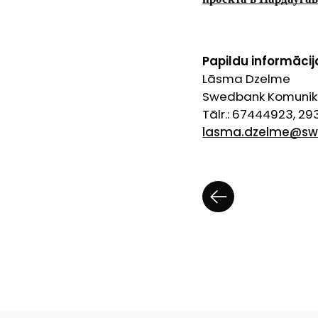
Papildu informācija
Lāsma Dzelme
Swedbank Komunikā
Tālr.: 67444923, 2
lasma.dzelme@sw