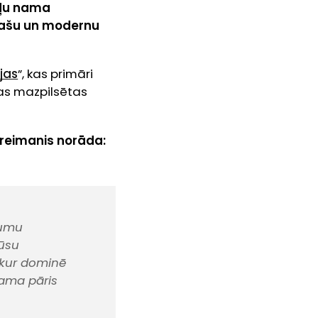
kļu nama
 plašu un modernu
jas
”, kas primāri
as mazpilsētas
Freimanis norāda:
jumu
mūsu
, kur dominē
jama pāris