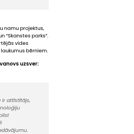
ļu namu projektus,
un “Skanstes parks”.
rtējās vides
ļu laukumus bērniem.
Ivanovs uzsver:
 attīstītājs,
noloģiju
ilst
i
piedāvājumu.