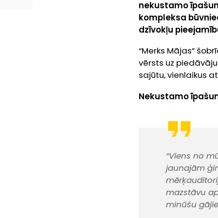
nekustamo īpašumu
kompleksa būvniecī
dzīvokļu pieejamī
“Merks Mājas” šobrī
vērsts uz piedāvā
sajūtu, vienlaikus a
Nekustamo īpašumu
“Viens no mū
jaunajām ģi
mērķauditori
mazstāvu apbū
minūšu gājie