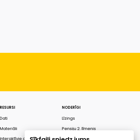
RESURSI
NODERĪGI
Dati
Līzings
Materiāli
Pensiju 2. līmenis
Sīkfaili sniedz jums
Interaktīvie dati
Finanšu pratība