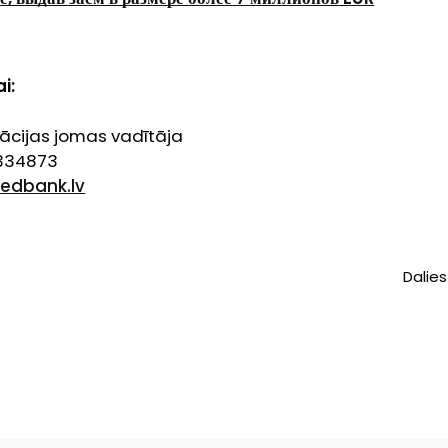
i:
cijas jomas vadītāja
9334873
edbank.lv
Dalies