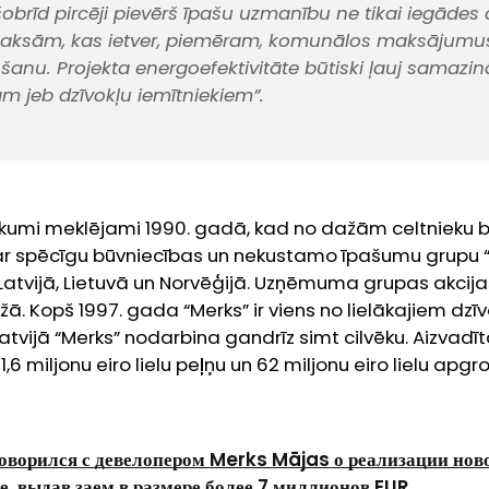
obrīd pircēji pievērš īpašu uzmanību ne tikai iegādes c
aksām, kas ietver, piemēram, komunālos maksājumu
anu. Projekta energoefektivitāte būtiski ļauj samazi
am jeb dzīvokļu iemītniekiem”.
kumi meklējami 1990. gadā, kad no dažām celtnieku
r spēcīgu būvniecības un nekustamo īpašumu grupu “M
 Latvijā, Lietuvā un Norvēģijā. Uzņēmuma grupas akcija
ržā. Kopš 1997. gada “Merks” ir viens no lielākajiem dz
 Latvijā “Merks” nodarbina gandrīz simt cilvēku. Aizvad
1,6 miljonu eiro lielu peļņu un 62 miljonu eiro lielu apgr
оворился с девелопером
Merks Mājas
о реализации нов
е, выдав заем в размере более
7
миллионов
EUR