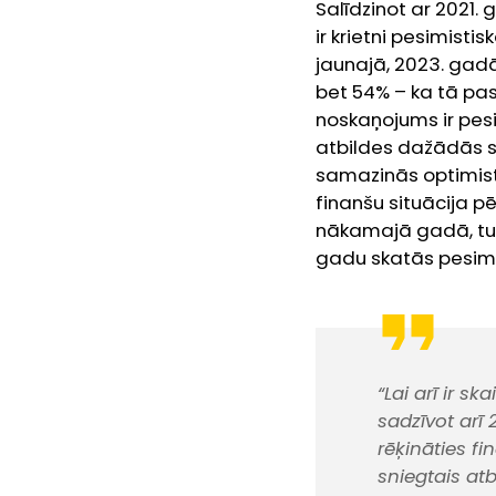
Salīdzinot ar 2021
ir krietni pesimist
jaunajā, 2023. gadā
bet 54% – ka tā pa
noskaņojums ir pesi
atbildes dažādās s
samazinās optimisti
finanšu situācija p
nākamajā gadā, turpr
gadu skatās pesimis
“Lai arī ir 
sadzīvot arī 
rēķināties f
sniegtais a