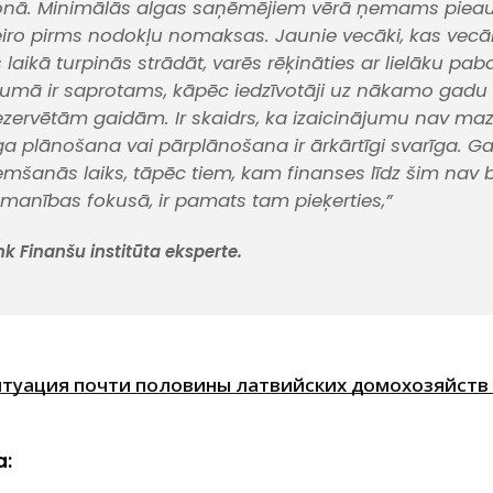
onā. Minimālās algas saņēmējiem vērā ņemams pie
iro pirms nodokļu nomaksas. Jaunie vecāki, kas vec
aikā turpinās strādāt, varēs rēķināties ar lielāku pab
mā ir saprotams, kāpēc iedzīvotāji uz nākamo gadu 
 rezervētām gaidām. Ir skaidrs, ka izaicinājumu nav ma
ga plānošana vai pārplānošana ir ārkārtīgi svarīga. G
ņemšanās laiks, tāpēc tiem, kam finanses līdz šim nav 
manības fokusā, ir pamats tam pieķerties,”
 Finanšu institūta eksperte.
туация почти половины латвийских домохозяйств 
a: