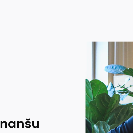
s
inanšu