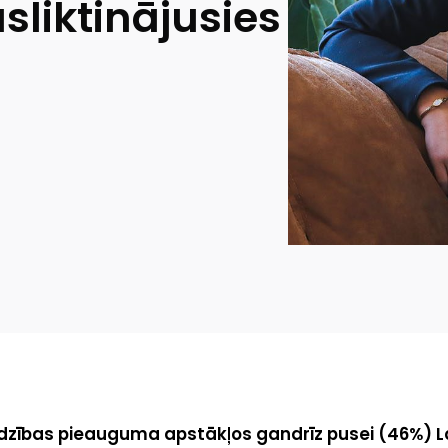
sliktinājusies
rdzības pieauguma apstākļos gandrīz pusei (46%) L