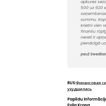
apkures sez
500 uz 620 e
saņemšanas l
summu. Kopu
krietni vien
finanšu rūpī
nereti ir ap
pienācīgā uz
pauž Swedbank
RUS:
Финансовая си
ухудшилась
Papildu informācij
Evija Kropa