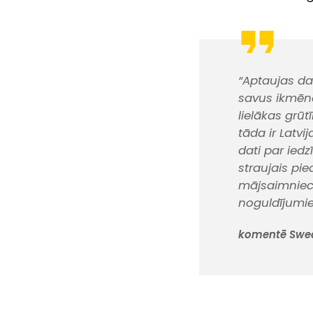
“Aptaujas da
savus ikmēne
lielākas gr
tāda ir Latvi
dati par ied
straujais pi
mājsaimniecī
noguldījumie
komentē Swedb