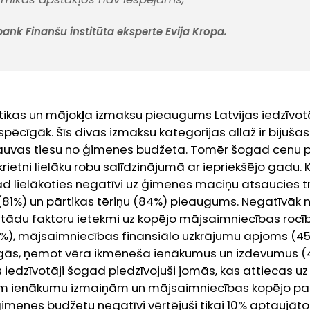
nk Finanšu institūta eksperte Evija Kropa.
tikas un mājokļa izmaksu pieaugums Latvijas iedzīvotā
spēcīgāk. Šīs divas izmaksu kategorijas allaž ir bijuša
lauvas tiesu no ģimenes budžeta. Tomēr šogad cenu
 krietni lielāku robu salīdzinājumā ar iepriekšējo gadu.
ad lielākoties negatīvi uz ģimenes maciņu atsaucies t
81%) un pārtikas tēriņu (84%) pieaugums. Negatīvāk 
rī tādu faktoru ietekmi uz kopējo mājsaimniecības rocī
%), mājsaimniecības finansiālo uzkrājumu apjoms (45%
gās, ņemot vēra ikmēneša ienākumus un izdevumus (
iedzīvotāji šogad piedzīvojuši jomās, kas attiecas uz
ām ienākumu izmaiņām un mājsaimniecības kopējo par
ģimenes budžetu negatīvi vērtējuši tikai 10% aptaujāto