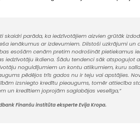
ti skaidri parāda, ka iedzīvotājiem aizvien grūtāk izdo
ša ienākumus ar izdevumiem. Dilstoši uzkrājumi un a
ūtības esošām cenām pretim nodrošināt pietiekamus 
jas iedzīvotāju ikdiena. Šādu tendenci sāk atspoguļot ar
zīvotāju noguldījumiem un kontu atlikumiem, kuru salīd
eaugums pēdējos trīs gados nu ir teju vai apstājies. No
bām izsniegto kredītu pieaugums, tomēr attiecība st
m un kredītiem joprojām saglabājas veselīga,”
ank Finanšu institūta eksperte Evija Kropa.