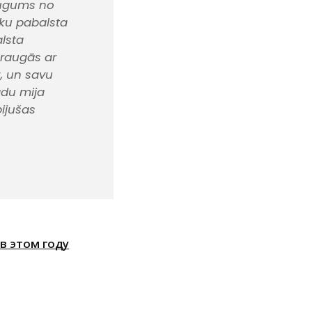
augums no
āku pabalsta
alsta
raugās ar
z, un savu
adu mija
bijušas
в этом году