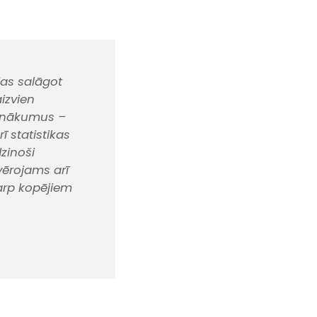
das salāgot
izvien
ienākumus –
ī statistikas
zinoši
vērojams arī
arp kopējiem