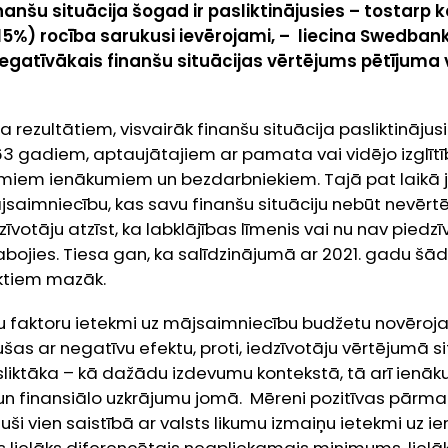
anšu situācija šogad ir pasliktinājusies – tostarp k
5%) rocība sarukusi ievērojami,
–
liecina Swedbank
r negatīvākais finanšu situācijas vērtējums pētījum
 rezultātiem, visvairāk finanšu situācija pasliktinājus
3 gadiem, aptaujātajiem ar pamata vai vidējo izglītīb
emiem ienākumiem un bezdarbniekiem. Tajā pat laikā jā
saimniecību, kas savu finanšu situāciju nebūt nevērtē
zīvotāju atzīst, ka labklājības līmenis vai nu nav piedzī
labojies. Tiesa gan, ka salīdzinājumā ar 2021. gadu š
nktiem mazāk.
u faktoru ietekmi uz mājsaimniecību budžetu novēroj
ijušas ar negatīvu efektu, proti, iedzīvotāju vērtējumā s
 sliktāka – kā dažādu izdevumu kontekstā, tā arī ienā
 un finansiālo uzkrājumu jomā. Mēreni pozitīvas pārm
juši vien saistībā ar valsts likumu izmaiņu ietekmi uz 