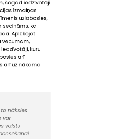
, šogad iedzīvotāji
ācijas izmaiņas
līmenis uzlabosies,
m secināms, ka
ada. Aplūkojot
ju vecumam,
iedzīvotāji, kuru
bosies arī
ies arī uz nākamo
 to nāksies
s var
s valsts
mpensēšanai