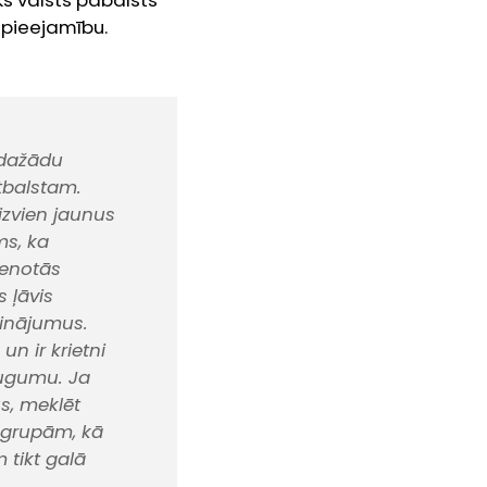
ks valsts pabalsts
 pieejamību.
 dažādu
tbalstam.
izvien jaunus
ms, ka
stenotās
 ļāvis
cinājumus.
n ir krietni
augumu. Ja
s, meklēt
 grupām, kā
 tikt galā