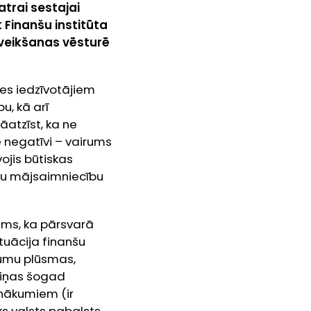
atrai sestajai
 Finanšu institūta
a veikšanas vēsturē
ies iedzīvotājiem
u, kā arī
atzīst, ka ne
 negatīvi – vairums
vojis būtiskas
ādu mājsaimniecību
ams, ka pārsvarā
ituācija finanšu
kumu plūsmas,
aiņas šogad
ienākumiem (ir