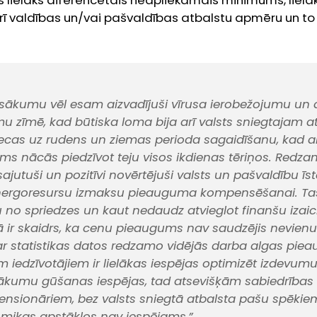
s lielāks diferencētais neapliekamais minimums, lielā
rī valdības un/vai pašvaldības atbalstu apmēru un to
sākumu vēl esam aizvadījuši vīrusa ierobežojumu un
u zīmē, kad būtiska loma bija arī valsts sniegtajam a
iecas uz rudens un ziemas perioda sagaidīšanu, kad a
s nācās piedzīvot teju visos ikdienas tēriņos. Redza
r sajutuši un pozitīvi novērtējuši valsts un pašvaldību ī
energoresursu izmaksu pieauguma kompensēšanai. Tas
 no spriedzes un kaut nedaudz atvieglot finanšu izai
ā ir skaidrs, ka cenu pieaugums nav saudzējis nevienu u
r statistikas datos redzamo vidējās darba algas pie
m iedzīvotājiem ir lielākas iespējas optimizēt izdevumu
nākumu gūšanas iespējas, tad atsevišķām sabiedrības
nsionāriem, bez valsts sniegtā atbalsta pašu spēkiem
mikas apstākļos nav iespējams,”