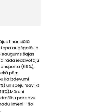
jus finansiālā
s topa augšgalā, jo
 pieaugums šajās
 Kā rāda iedzīvotāju
ransporta (69%),
nekā pērn
bu kā izdevumi
) un spēju “savilkt
46%).Mēreni
 drošību par savu
ādu līmeni – šo
.