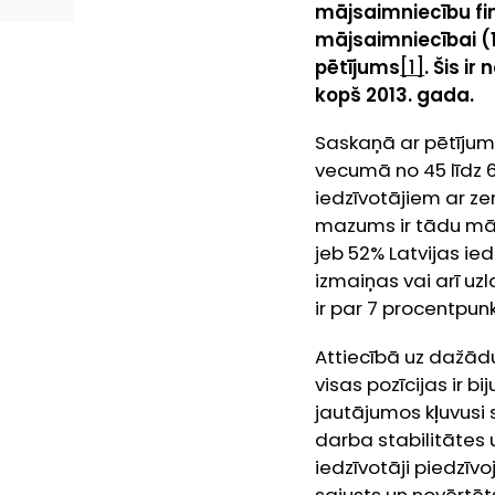
mājsaimniecību fin
mājsaimniecībai (1
pētījums
[1]
. Šis i
kopš 2013. gada.
Saskaņā ar pētījuma
vecumā no 45 līdz 6
iedzīvotājiem ar z
mazums ir tādu māj
jeb 52% Latvijas ied
izmaiņas vai arī uz
ir par 7 procentpu
Attiecībā uz dažād
visas pozīcijas ir b
jautājumos kļuvusi
darba stabilitātes
iedzīvotāji piedzīvo