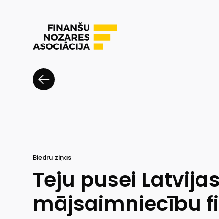
Biedru ziņas
Teju pusei Latvija
mājsaimniecību f