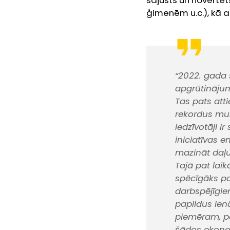
sajusts un novērtēt
ģimenēm u.c.), kā a
“2022. gada 
apgrūtinājum
Tas pats att
rekordus mum
iedzīvotāji i
iniciatīvas 
mazināt daļu
Tajā pat laik
spēcīgāks pa
darbspējīgie
papildus ie
piemēram, pe
šādos ekono