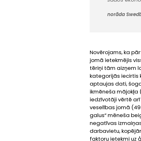
norāda Swedba
Novērojams, ka pār
jomā ietekmējis vis
tēriņi tām aizņem 
kategorijās iecirtis
aptaujas dati, šog
ikmēneša mājokļa (
iedzīvotāji vērtē a
veselības jomā (49
galus” mēneša bei
negatīvas izmaiņas 
darbavietu, kopēj
faktoru ietekmi uz 