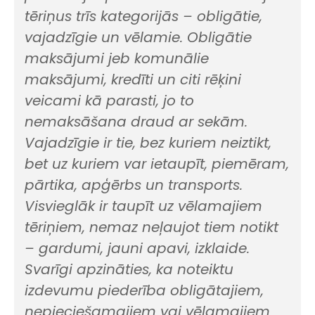
tēriņus trīs kategorijās – obligātie,
vajadzīgie un vēlamie. Obligātie
maksājumi jeb komunālie
maksājumi, kredīti un citi rēķini
veicami kā parasti, jo to
nemaksāšana draud ar sekām.
Vajadzīgie ir tie, bez kuriem neiztikt,
bet uz kuriem var ietaupīt, piemēram,
pārtika, apģērbs un transports.
Visvieglāk ir taupīt uz vēlamajiem
tēriņiem, nemaz neļaujot tiem notikt
– gardumi, jauni apavi, izklaide.
Svarīgi apzināties, ka noteiktu
izdevumu piederība obligātajiem,
nepieciešamajiem vai vēlamajiem