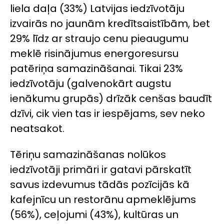
liela daļa (33%) Latvijas iedzīvotāju
izvairās no jaunām kredītsaistībām, bet
29% līdz ar straujo cenu pieaugumu
meklē risinājumus energoresursu
patēriņa samazināšanai. Tikai 23%
iedzīvotāju (galvenokārt augstu
ienākumu grupās) drīzāk cenšas baudīt
dzīvi, cik vien tas ir iespējams, sev neko
neatsakot.
Tēriņu samazināšanas nolūkos
iedzīvotāji primāri ir gatavi pārskatīt
savus izdevumus tādās pozīcijās kā
kafejnīcu un restorānu apmeklējums
(56%), ceļojumi (43%), kultūras un