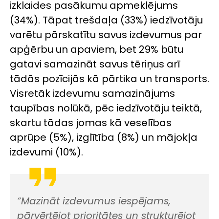
izklaides pasākumu apmeklējums
(34%). Tāpat trešdaļa (33%) iedzīvotāju
varētu pārskatītu savus izdevumus par
apģērbu un apaviem, bet 29% būtu
gatavi samazināt savus tēriņus arī
tādās pozīcijās kā pārtika un transports.
Visretāk izdevumu samazinājums
taupības nolūkā, pēc iedzīvotāju teiktā,
skartu tādas jomas kā veselības
aprūpe (5%), izglītība (8%) un mājokļa
izdevumi (10%).
“Mazināt izdevumus iespējams,
pārvērtējot prioritātes un strukturējot