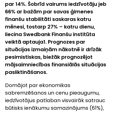
par 14%. Šobrīd vairums iedzīvotāju jeb
66% ar bažām par savas ģimenes
finanšu stabilitāti saskaras katru
mēnesi, tostarp 27% – katru dienu,
liecina Swedbank Finanšu institūta
veiktā aptauja
1
. Prognozes par
situācijas izmaiņām nākotnē ir drīzāk
pesimistiskas, biežāk prognozējot
mājsaimniecības finansiālās situācijas
pasliktināšanos.
Domājot par ekonomikas
sabremzēšanos un cenu pieaugumu,
iedzīvotājus patlaban visvairāk satrauc
būtisks ienākumu samazinājums (61%),