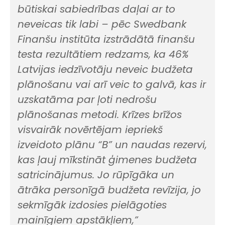
būtiskai sabiedrības daļai ar to
neveicas tik labi – pēc Swedbank
Finanšu institūta izstrādātā finanšu
testa rezultātiem redzams, ka 46%
Latvijas iedzīvotāju neveic budžeta
plānošanu vai arī veic to galvā, kas ir
uzskatāma par ļoti nedrošu
plānošanas metodi. Krīzes brīžos
visvairāk novērtējam iepriekš
izveidoto plānu “B” un naudas rezervi,
kas ļauj mīkstināt ģimenes budžeta
satricinājumus. Jo rūpīgāka un
ātrāka personīgā budžeta revīzija, jo
sekmīgāk izdosies pielāgoties
mainīgiem apstākļiem,”