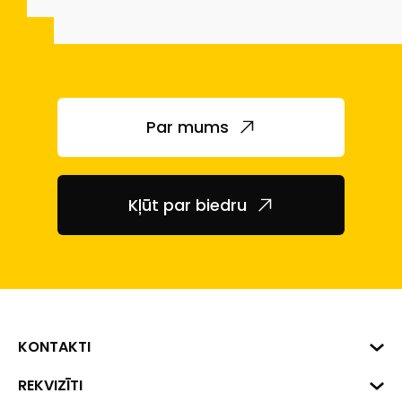
Par mums
Kļūt par biedru
KONTAKTI
Biznesa centrs "VERDE" Roberta
REKVIZĪTI