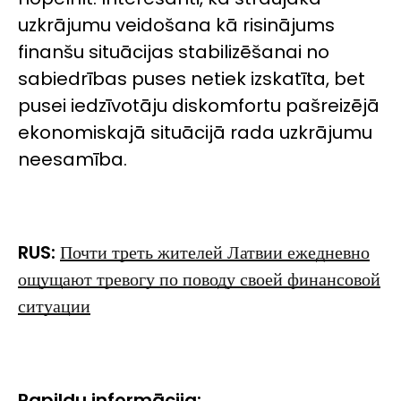
uzkrājumu veidošana kā risinājums
finanšu situācijas stabilizēšanai no
sabiedrības puses netiek izskatīta, bet
pusei iedzīvotāju diskomfortu pašreizējā
ekonomiskajā situācijā rada uzkrājumu
neesamība.
RUS:
Почти треть жителей Латвии ежедневно
ощущают тревогу по поводу своей финансовой
ситуации
Papildu informācija: