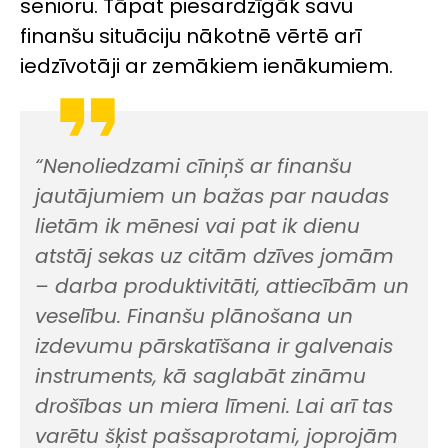
senioru. Tāpat piesardzīgāk savu
finanšu situāciju nākotnē vērtē arī
iedzīvotāji ar zemākiem ienākumiem.
“Nenoliedzami cīniņš ar finanšu
jautājumiem un bažas par naudas
lietām ik mēnesi vai pat ik dienu
atstāj sekas uz citām dzīves jomām
– darba produktivitāti, attiecībām un
veselību. Finanšu plānošana un
izdevumu pārskatīšana ir galvenais
instruments, kā saglabāt zināmu
drošības un miera līmeni. Lai arī tas
varētu šķist pašsaprotami, joprojām