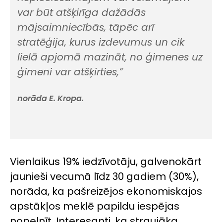
var būt atšķirīga dažādās
mājsaimniecībās, tāpēc arī
stratēģija, kurus izdevumus un cik
lielā apjomā mazināt, no ģimenes uz
ģimeni var atšķirties,”
norāda E. Kropa.
Vienlaikus 19% iedzīvotāju, galvenokārt
jaunieši vecumā līdz 30 gadiem (30%),
norāda, ka pašreizējos ekonomiskajos
apstākļos meklē papildu iespējas
nopelnīt. Interesanti, ka straujāka