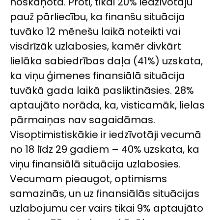
noskaņota. Proti, tikai 20% iedzīvotāju
pauž pārliecību, ka finanšu situācija
tuvāko 12 mēnešu laikā noteikti vai
visdrīzāk uzlabosies, kamēr divkārt
lielāka sabiedrības daļa (41%) uzskata,
ka viņu ģimenes finansiālā situācija
tuvākā gada laikā pasliktināsies. 28%
aptaujāto norāda, ka, visticamāk, lielas
pārmaiņas nav sagaidāmas.
Visoptimistiskākie ir iedzīvotāji vecumā
no 18 līdz 29 gadiem – 40% uzskata, ka
viņu finansiālā situācija uzlabosies.
Vecumam pieaugot, optimisms
samazinās, un uz finansiālās situācijas
uzlabojumu cer vairs tikai 9% aptaujāto