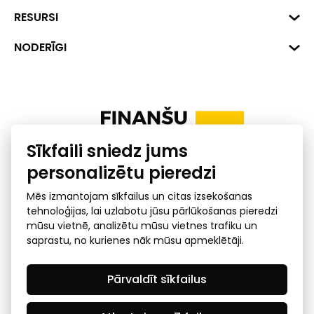
Hirša iela 1a (218.kab.), Rīga, LV-
1045
Reģ. Nr. 40008002175
RESURSI
+371 287 18175
Banka: SEB Banka
Dati
NODERĪGI
info@financelatvia.eu
Kods: UNLALV2X
Materiāli
Līzings
Konta Nr. LV48UNLA0001000700732
Interaktīvie dati
Pensiju 2. līmenis
Uzņēmumu kredītspējas kalkulators
Finanšu pratība
Sīkfaili sniedz jums
Ombuds
personalizētu pieredzi
Mēs izmantojam sīkfailus un citas izsekošanas
tehnoloģijas, lai uzlabotu jūsu pārlūkošanas pieredzi
mūsu vietnē, analizētu mūsu vietnes trafiku un
saprastu, no kurienes nāk mūsu apmeklētāji.
Privātuma politika
GDPR subjekta piekļuves
Pārvaldīt sīkfailus
pieprasījums
© 2026 Latvijas Finanšu nozares asociācija - visas tiesības
rezervētas