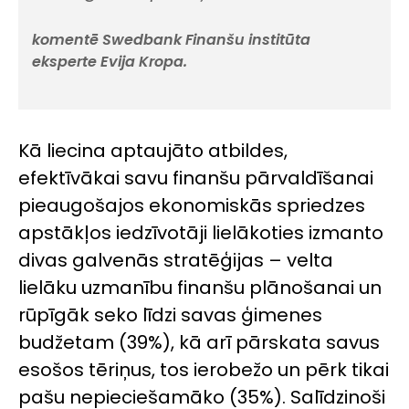
komentē Swedbank Finanšu institūta
eksperte Evija Kropa.
Kā liecina aptaujāto atbildes,
efektīvākai savu finanšu pārvaldīšanai
pieaugošajos ekonomiskās spriedzes
apstākļos iedzīvotāji lielākoties izmanto
divas galvenās stratēģijas – velta
lielāku uzmanību finanšu plānošanai un
rūpīgāk seko līdzi savas ģimenes
budžetam (39%), kā arī pārskata savus
esošos tēriņus, tos ierobežo un pērk tikai
pašu nepieciešamāko (35%). Salīdzinoši