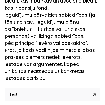
biedri, kas ir bankas un asociētie biedri,
kas ir pensiju fondi,
ieguldījumu pārvaldes sabiedrības (ja
tās zina savu ieguldījumu plānu
dalībniekus – fiziskas vai juridiskas
personas) vai līzinga sabiedrības,
pēc principa “ievēro vai paskaidro”.
Proti, ja kāds vadlīnijās minētais labās
prakses piemērs netiek ievērots,
iestāde var argumentēt, kāpēc
un kā tas neattiecas uz konkrētās
iestādes darbību
Test