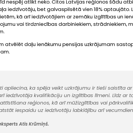
nespēj atlikt neko. Citos Latvijas reģionos šādu atbi
ļa iedzīvotāju, bet galvaspilsētā vien 18% aptaujāto. 
ievietēm, kā arī iedzīvotājiem ar zemāku izglītības un ie
ojumu vai tirdzniecības darbiniekiem, strādniekiem,
m.
ām atvēlēt daļu ienākumu pensijas uzkrājumam sastopa
mam.
i apliecina, ka spēja veikt uzkrājumu ir tieši saistīta a
arī iedzīvotāja kvalifikāciju un izglītības līmeni. Līdz ar t
tīstīšana reģionos, kā arī mūžizglītības vai pārkvalifi
atstāt iespaidu uz iedzīvotāju labklājību arī vecumdien
ksperts Atis Krūmiņš.