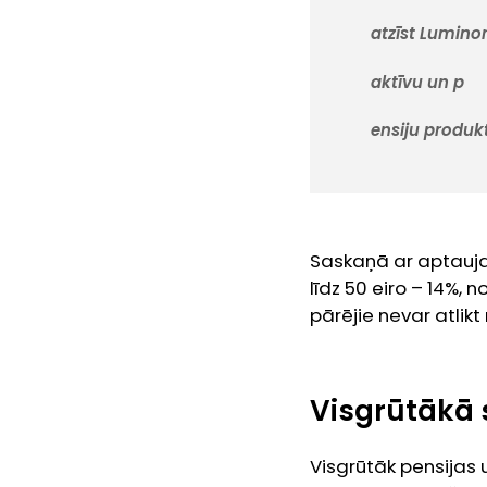
atzīst Lumino
aktīvu un p
ensiju produk
Saskaņā ar aptaujas
līdz 50 eiro – 14%, n
pārējie nevar atlikt
Visgrūtākā 
Visgrūtāk pensijas 