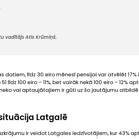
r
tu vadītājs Atis Krūmiņš.
 datiem, līdz 30 eiro mēnesī pensijai var atvēlēt 17% i
o 51 līdz 100 eiro – 11%, bet vairāk nekā 100 eiro – 12% a
 neko vai aptaujātajiem ir gūti uz šo jautājumu atbildē
situācija Latgalē
uzkrājumu ir veidot Latgales iedzīvotājiem, kur 43% apt