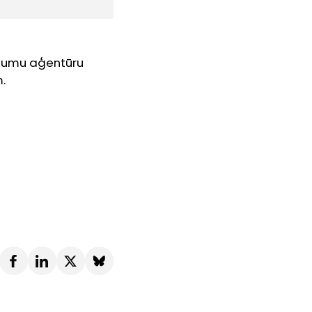
ījumu aģentūru
.