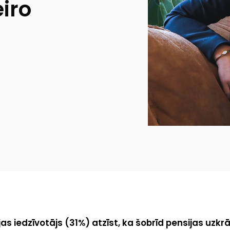
eiro
ijas iedzīvotājs (31%) atzīst, ka šobrīd pensijas u