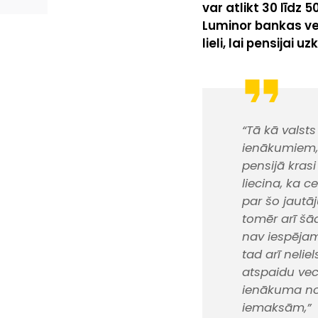
var atlikt 30 līdz 
Luminor bankas veik
lieli, lai pensijai
“Tā kā valst
ienākumiem, 
pensijā kras
liecina, ka c
par šo jautāj
tomēr arī šād
nav iespējams
tad arī neli
atspaidu vec
ienākuma no
iemaksām,”