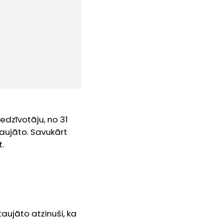
edzīvotāju, no 31
ptaujāto. Savukārt
t.
aujāto atzinuši, ka