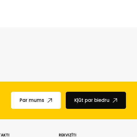
Par mums
Kļūt par biedru
AKTI
REKVIZĪTI