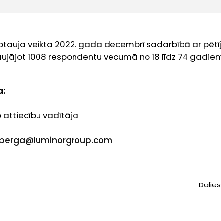
ptauja veikta 2022. gada decembrī sadarbībā ar pēt
taujājot 1008 respondentu vecumā no 18 līdz 74 gadiem
a:
 attiecību vadītāja
nberga@luminorgroup.com
Dalies