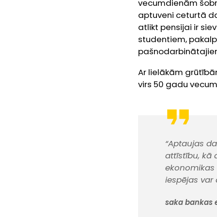
vecumdienām šobrīd 
aptuveni ceturtā da
atlikt pensijai ir s
studentiem, pakalp
pašnodarbinātajie
Ar lielākām grūtīb
virs 50 gadu vecu
“Aptaujas dat
attīstību, kā 
ekonomikas at
iespējas var 
saka bankas e