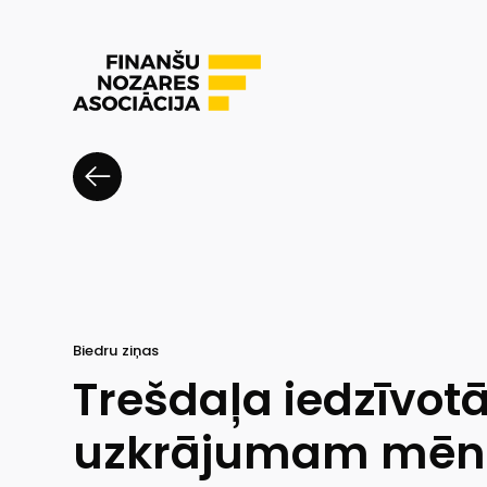
Biedru ziņas
Trešdaļa iedzīvotā
uzkrājumam mēne