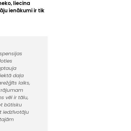
neko, liecina
ju ienākumi ir tik
mspensijas
doties
aptauja
piektā daļa
ežģīts laiks,
uzkrājumam
vēl ir tālu,
ot būtisku
 iedzīvotāju
ktajām