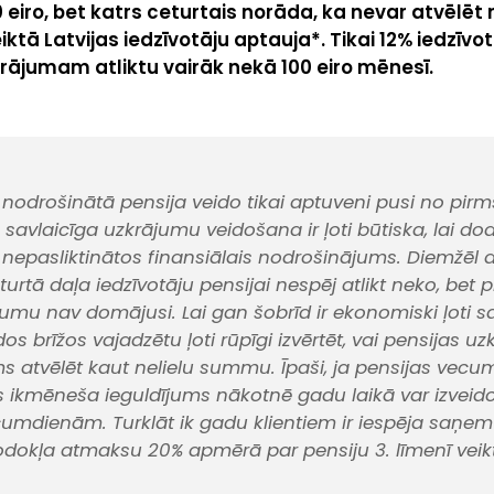
50 eiro, bet katrs ceturtais norāda, ka nevar atvēlēt 
tā Latvijas iedzīvotāju aptauja*. Tikai 12% iedzīvotā
 uzkrājumam atliktu vairāk nekā 100 eiro mēnesī.
s nodrošinātā pensija veido tikai aptuveni pusi no pir
savlaicīga uzkrājumu veidošana ir ļoti būtiska, lai do
i nepasliktinātos finansiālais nodrošinājums. Diemžēl 
eturtā daļa iedzīvotāju pensijai nespēj atlikt neko, bet 
umu nav domājusi. Lai gan šobrīd ir ekonomiski ļoti sar
os brīžos vajadzētu ļoti rūpīgi izvērtēt, vai pensijas 
 atvēlēt kaut nelielu summu. Īpaši, ja pensijas vecums 
els ikmēneša ieguldījums nākotnē gadu laikā var izveid
umdienām. Turklāt ik gadu klientiem ir iespēja saņemt
dokļa atmaksu 20% apmērā par pensiju 3. līmenī vei