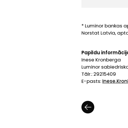
*
Luminor bankas a
Norstat Latvia, ap
Papildu informācij
Inese Kronberga
Luminor sabiedrisko
Tālr.: 29215409
E-pasts:
Inese.Kro