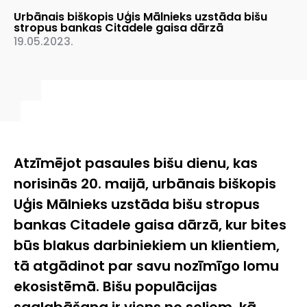
Urbānais biškopis Uģis Mālnieks uzstāda bišu
stropus bankas Citadele gaisa dārzā
19.05.2023.
Atzīmējot pasaules bišu dienu, kas
norisinās 20. maijā, urbānais biškopis
Uģis Mālnieks uzstāda bišu stropus
bankas Citadele gaisa dārzā, kur bites
būs blakus darbiniekiem un klientiem,
tā atgādinot par savu nozīmīgo lomu
ekosistēmā. Bišu populācijas
saglabāšana ir viens no soļiem, kā