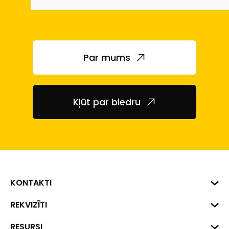
Par mums
Kļūt par biedru
KONTAKTI
Biznesa centrs "VERDE" Roberta
REKVIZĪTI
Hirša iela 1a (218.kab.), Rīga, LV-
1045
Reģ. Nr. 40008002175
RESURSI