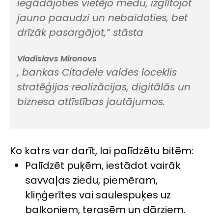
iegādājoties vietējo medu, izglītojot
jauno paaudzi un nebaidoties, bet
drīzāk pasargājot,” stāsta
Vladislavs Mironovs
, bankas Citadele valdes loceklis
stratēģijas realizācijas, digitālās un
biznesa attīstības jautājumos.
Ko katrs var darīt, lai palīdzētu bitēm:
Palīdzēt puķēm, iestādot vairāk
savvaļas ziedu, piemēram,
kliņģerītes vai saulespuķes uz
balkoniem, terasēm un dārziem.