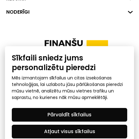
+371 287 18175
Banka: SEB Banka
Dati
NODERĪGI
info@financelatvia.eu
Kods: UNLALV2X
Materiāli
Līzings
Konta Nr. LV48UNLA0001000700732
Interaktīvie dati
Pensiju 2. līmenis
Uzņēmumu kredītspējas kalkulators
Finanšu pratība
Sīkfaili sniedz jums
Ombuds
personalizētu pieredzi
Mēs izmantojam sīkfailus un citas izsekošanas
tehnoloģijas, lai uzlabotu jūsu pārlūkošanas pieredzi
mūsu vietnē, analizētu mūsu vietnes trafiku un
saprastu, no kurienes nāk mūsu apmeklētāji.
Privātuma politika
GDPR subjekta piekļuves
Pārvaldīt sīkfailus
pieprasījums
© 2026 Latvijas Finanšu nozares asociācija - visas tiesības
rezervētas
Atļaut visus sīkfailus