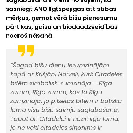
sasniegt ANO Ilgtspējīgas attīstības
mērķus, ņemot vērā bišu pienesumu
pārtikas, gaisa un biodaudzveidības
nodrošināšanā.
“Šogad bišu dienu iezumzinājām
kopā ar Krišjāni Norveli, kurš Citadeles
bitēm simboliski zumzināja – Rīga
zumm, Rīga zumm, kas to Rīgu
zumzināja, jo pilsētas bitēm ir būtiska
loma visu bišu saimju saglabāšanā.
Tāpat arī Citadelei ir nozīmīga loma,
jo ne velti citadeles sinonīms ir