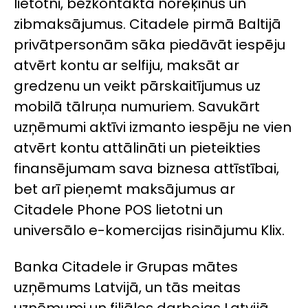
lietotni, bezkontakta norēķinus un
zibmaksājumus. Citadele pirmā Baltijā
privātpersonām sāka piedāvāt iespēju
atvērt kontu ar selfiju, maksāt ar
gredzenu un veikt pārskaitījumus uz
mobilā tālruņa numuriem. Savukārt
uzņēmumi aktīvi izmanto iespēju ne vien
atvērt kontu attālināti un pieteikties
finansējumam sava biznesa attīstībai,
bet arī pieņemt maksājumus ar
Citadele Phone POS lietotni un
universālo e-komercijas risinājumu Klix.
Banka Citadele ir Grupas mātes
uzņēmums Latvijā, un tās meitas
uzņēmumi un filiāles darbojas Latvijā,