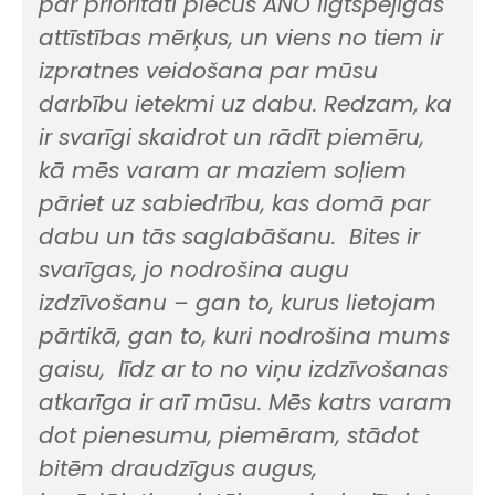
par prioritāti piecus ANO ilgtspējīgas
attīstības mērķus, un viens no tiem ir
izpratnes veidošana par mūsu
darbību ietekmi uz dabu. Redzam, ka
ir svarīgi skaidrot un rādīt piemēru,
kā mēs varam ar maziem soļiem
pāriet uz sabiedrību, kas domā par
dabu un tās saglabāšanu. Bites ir
svarīgas, jo nodrošina augu
izdzīvošanu – gan to, kurus lietojam
pārtikā, gan to, kuri nodrošina mums
gaisu, līdz ar to no viņu izdzīvošanas
atkarīga ir arī mūsu. Mēs katrs varam
dot pienesumu, piemēram, stādot
bitēm draudzīgus augus,