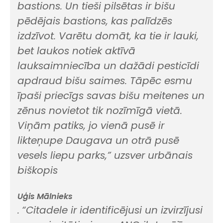
bastions. Un tieši pilsētas ir bišu
pēdējais bastions, kas palīdzēs
izdzīvot. Varētu domāt, ka tie ir lauki,
bet laukos notiek aktīvā
lauksaimniecība un dažādi pesticīdi
apdraud bišu saimes. Tāpēc esmu
īpaši priecīgs savas bišu meitenes un
zēnus novietot tik nozīmīgā vietā.
Viņām patiks, jo vienā pusē ir
likteņupe Daugava un otrā pusē
vesels liepu parks,” uzsver urbānais
biškopis
Uģis Mālnieks
.
“Citadele ir identificējusi un izvirzījusi