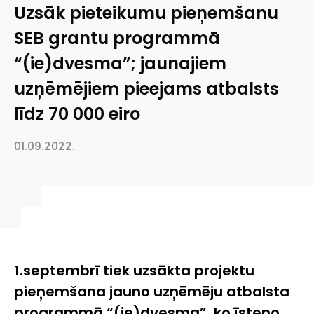
Uzsāk pieteikumu pieņemšanu
SEB grantu programmā
“(ie)dvesma”; jaunajiem
uzņēmējiem pieejams atbalsts
līdz 70 000 eiro
01.09.2022.
1.septembrī tiek uzsākta projektu
pieņemšana jauno uzņēmēju atbalsta
programmā “(ie)dvesma”, ko īsteno