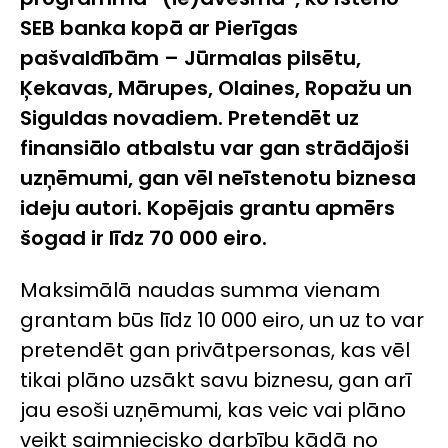
SEB banka kopā ar Pierīgas
pašvaldībām – Jūrmalas pilsētu,
Ķekavas, Mārupes, Olaines, Ropažu un
Siguldas novadiem. Pretendēt uz
finansiālo atbalstu var
gan strādājoši
uzņēmumi, gan vēl neīstenotu biznesa
ideju autori.
Kopējais
grantu apmērs
šogad ir līdz 70 000 eiro.
Maksimālā naudas summa vienam
grantam būs līdz 10 000 eiro, un uz to var
pretendēt gan privātpersonas, kas vēl
tikai plāno uzsākt savu biznesu, gan arī
jau esoši uzņēmumi, kas veic vai plāno
veikt saimniecisko darbību kādā no