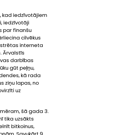
, kad iedzīvotājiem
, iedzīvotāji
 par finanšu
rliecina cilvēkus
istrētas interneta
. Ārvalstīs
avas darbības
lūku gūt peļņu,
videndes, kā rada
s ziņu lapas, no
irzīti uz
iemēram, šā gada 3.
ī tika uzsākts
lnīt bitkoinus,
onām. Savukārt 9.