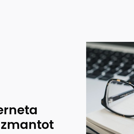
terneta
 izmantot