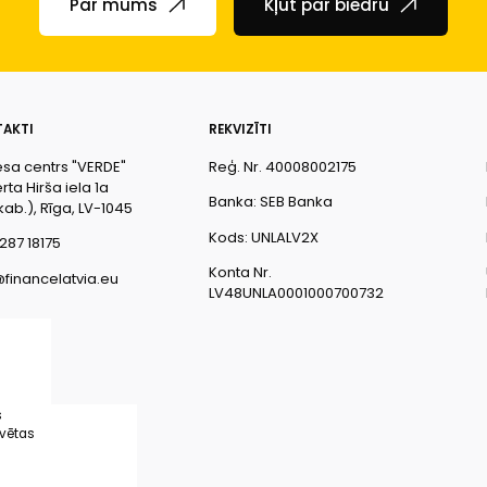
Par mums
Kļūt par biedru
AKTI
REKVIZĪTI
esa centrs "VERDE"
Reģ. Nr. 40008002175
ta Hirša iela 1a
Banka: SEB Banka
kab.), Rīga, LV-1045
Kods: UNLALV2X
287 18175
Konta Nr.
@financelatvia.eu
LV48UNLA0001000700732
s
rvētas