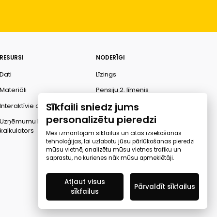
RESURSI
NODERĪGI
Dati
Līzings
Materiāli
Pensiju 2. līmenis
Sīkfaili sniedz jums
Interaktīvie dati
Finanšu pratība
personalizētu pieredzi
Uzņēmumu kredītspējas
Ombuds
kalkulators
Mēs izmantojam sīkfailus un citas izsekošanas
tehnoloģijas, lai uzlabotu jūsu pārlūkošanas pieredzi
mūsu vietnē, analizētu mūsu vietnes trafiku un
saprastu, no kurienes nāk mūsu apmeklētāji.
Atļaut visus
Pārvaldīt sīkfailus
sīkfailus
Created by Mediapark