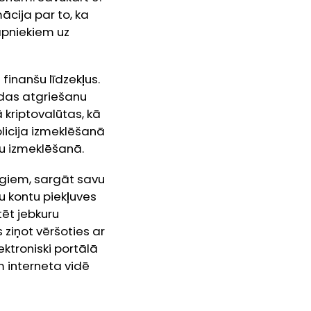
ācija par to, ka
āpniekiem uz
finanšu līdzekļus.
udas atgriešanu
 kriptovalūtas, kā
policija izmeklēšanā
u izmeklēšanā.
cīgiem, sargāt savu
u kontu piekļuves
tēt jebkuru
 ziņot vēršoties ar
ektroniski portālā
 interneta vidē