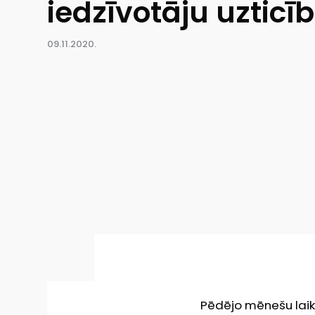
iedzīvotāju uzticī
09.11.2020.
Pēdējo mēnešu laikā