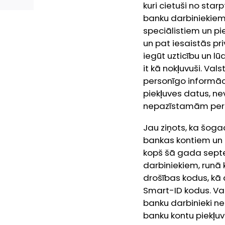
kuri cietuši no sta
banku darbiniekiem
speciālistiem un pi
un pat iesaistās pr
iegūt uzticību un l
it kā nokļuvuši. Val
personīgo informāci
piekļuves datus, ne
nepazīstamām per
Jau ziņots, ka šoga
bankas kontiem un k
kopš šā gada septe
darbiniekiem, runā
drošības kodus, kā 
Smart-ID kodus. Val
banku darbinieki ne
banku kontu piekļuv