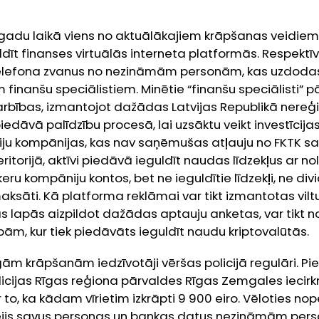
gadu laikā viens no aktuālākajiem krāpšanas veidiem
dīt finanses virtuālās interneta platformās. Respektīvi
telefona zvanus no nezināmām personām, kas uzdodas
 finanšu speciālistiem. Minētie “finanšu speciālisti” pā
darbības, izmantojot dažādas Latvijas Republikā nereģ
iedāvā palīdzību procesā, lai uzsāktu veikt investīcijas
īciju kompānijas, kas nav saņēmušas atļauju no FKTK s
eritorijā, aktīvi piedāvā ieguldīt naudas līdzekļus ar no
eru kompāniju kontos, bet ne ieguldītie līdzekļi, ne di
aksāti. Kā platforma reklāmai var tikt izmantotas viltu
ās lapās aizpildot dažādas aptauju anketas, var tikt nov
ām, kur tiek piedāvāts ieguldīt naudu kriptovalūtās.
gām krāpšanām iedzīvotāji vēršas policijā regulāri. P
icijas Rīgas reģiona pārvaldes Rīgas Zemgales iecirkn
to, ka kādam vīrietim izkrāpti 9 900 eiro. Vēloties nope
icējis savus personas un bankas datus nezināmām pers