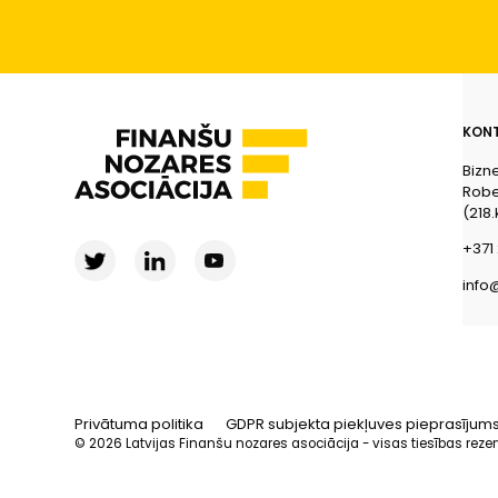
KONT
Bizn
Rober
(218.
+371 
info
Privātuma politika
GDPR subjekta piekļuves pieprasījum
© 2026 Latvijas Finanšu nozares asociācija - visas tiesības reze