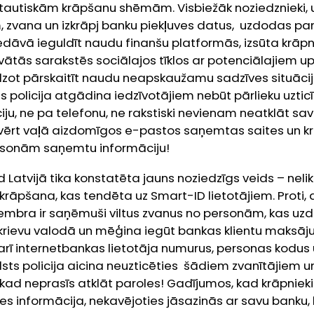
rptautiskām krāpšanu shēmām. Visbiežāk noziedznieki,
, zvana un izkrāpj banku piekļuves datus, uzdodas par
edāvā ieguldīt naudu finanšu platformās, izsūta krāp
ivātās sarakstēs sociālajos tīklos ar potenciālajiem u
ūdzot pārskaitīt naudu neapskaužamu sadzīves situāciju
sts policija atgādina iedzīvotājiem nebūt pārlieku uzti
ju, ne pa telefonu, ne rakstiski nevienam neatklāt sa
vērt vaļā aizdomīgos e-pastos saņemtas saites un krit
sonām saņemtu informāciju!
d Latvijā tika konstatēta jauns noziedzīgs veids – nel
rāpšana, kas tendēta uz Smart-ID lietotājiem. Proti, d
mbra ir saņēmuši viltus zvanus no personām, kas uz
 krievu valodā un mēģina iegūt bankas klientu maksāj
arī internetbankas lietotāja numurus, personas kodus 
sts policija aicina neuzticēties šādiem zvanītājiem u
kad neprasīs atklāt paroles! Gadījumos, kad krāpnieki
es informācija, nekavējoties jāsazinās ar savu banku, 