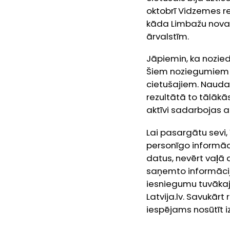
oktobrī Vidzemes re
kāda Limbažu novada
ārvalstīm.
Jāpiemin, ka nozied
Šiem noziegumiem i
cietušajiem. Naudas
rezultātā to tālākās
aktīvi sadarbojas 
Lai pasargātu sevi, 
personīgo informāci
datus, nevērt vaļā 
saņemto informāciju
iesniegumu tuvākajā
Latvija.lv. Savukā
iespējams nosūtīt i