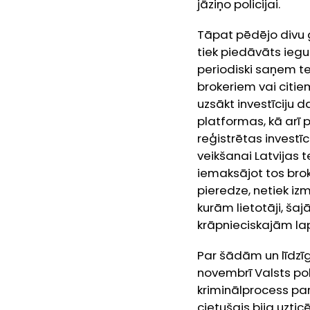
jāziņo policijai.
Tāpat pēdējo divu 
tiek piedāvāts iegul
periodiski saņem 
brokeriem vai citiem
uzsākt investīciju 
platformas, kā arī p
reģistrētas invest
veikšanai Latvijas t
iemaksājot tos brok
pieredze, netiek izm
kurām lietotāji, šaj
krāpnieciskajām lap
Par šādām un līdzī
novembrī Valsts pol
kriminālprocess par 
cietušais bija uzt