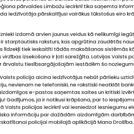
ģiona pārvaldes Limbažu iecirknī tika saņemta inform
 iedzīvotāja pārskaitījusi vairākus tūkstošus eiro kr
znieki izdomā arvien jaunus veidus kā nelikumīgi iegūt 
r starptautisks raksturs, kas apgrūtina zaudētās na
 līdzekļi tiek ieskaitīti tādās maksāšanas sistēmās kā
 virzības izsekošana ir ļoti sarežģīta. Latvijas Valsts 
ar ārvalstu tiesībsargājošajām iestādēm šo noziegum
Valsts policija aicina iedzīvotājus nebūt pārlieku uzti
ju, nevienam ne telefoniski, ne rakstiski neatklāt bank
aizdomīgos e-pastos saņemtas saites un kritiski izvēr
! Gadījumos, ja ir notikusi krāpšana, par to iespējams
 Valsts policijas iecirknī vai iesniedzot iesniegumu el
rt riska informāciju par dažādām aizdomīgām darbībām
zskatīšanai policijai mobilajā aplikācijā Mana Drošība.