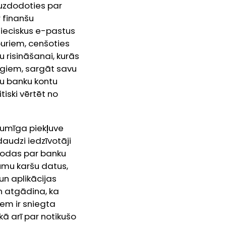
 uzdodoties par
 finanšu
nieciskus e-pastus
puriem, cenšoties
 risināšanai, kurās
cīgiem, sargāt savu
vu banku kontu
iski vērtēt no
ikumīga piekļuve
audzi iedzīvotāji
dodas par banku
umu karšu datus,
un aplikācijas
n atgādina, ka
em ir sniegta
kā arī par notikušo