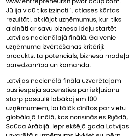
www.entrepreneurshipworldcup.com.
Jūlija vidū tiks izziņoti 1. atlases kārtas
rezultāti, atklājot uzņēmumus, kuri tiks
aicināti ar savu biznesa ideju startēt
Latvijas nacionālajā finālā. Galvenie
uzņēmuma izvērtēšanas kritēriji:
produkts, tā potenciāls, biznesa modeļa
paredzamība un komanda.
Latvijas nacionālā fināla uzvarētajam
būs iespēja sacensties par iekļūšanu
starp pasaulē labākajiem 100
uzņēmumiem, lai tālāk cīnītos par vietu
globālajā finālā, kas norisināsies Rijādā,
Saūda Arābijā. Iepriekšējā gada Latvijas
uzvarētājs uzņēmums HyMet.eu, pērn