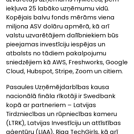
iekļuva 25 labāko uzņēmumu vidū.
Kopējais balvu fonds mērāms viena
miljona ASV dolāru apmērā, kā arī
valstu uzvarētājiem dalībniekiem būs
pieejamas investīciju iespējas un
atbalsts no tādiem pakalpojumu
sniedzējiem kā AWS, Freshworks, Google
Cloud, Hubspot, Stripe, Zoom un citiem.
Pasaules Uzņēmējdarbības kausa
nacionālā fināla rīkotāji ir Swedbank
kopā ar partneriem – Latvijas
Tirdzniecības un rūpniecības kameru
(LTRK), Latvijas Investīciju un attīstības
aģentūru (LIAA), Riga TechGirls, kā arī