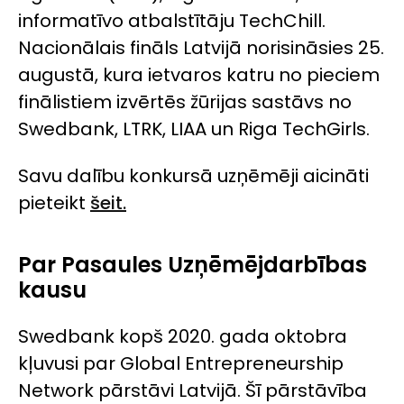
informatīvo atbalstītāju TechChill.
Nacionālais fināls Latvijā norisināsies 25.
augustā, kura ietvaros katru no pieciem
finālistiem izvērtēs žūrijas sastāvs no
Swedbank, LTRK, LIAA un Riga TechGirls.
Savu dalību konkursā uzņēmēji aicināti
pieteikt
šeit.
Par Pasaules Uzņēmējdarbības
kausu
Swedbank kopš 2020. gada oktobra
kļuvusi par
Global Entrepreneurship
Network
pārstāvi Latvijā. Šī pārstāvība