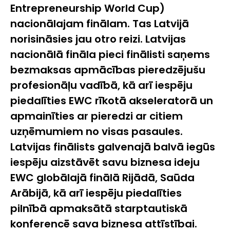
Entrepreneurship World Cup
)
nacionālajam finālam. Tas Latvijā
norisināsies jau otro reizi. Latvijas
nacionālā fināla pieci finālisti saņems
bezmaksas apmācības pieredzējušu
profesionāļu vadībā, kā arī iespēju
piedalīties EWC rīkotā akseleratorā un
apmainīties ar pieredzi ar citiem
uzņēmumiem no visas pasaules.
Latvijas finālists galvenajā balvā iegūs
iespēju aizstāvēt savu biznesa ideju
EWC globālajā finālā Rijādā, Saūda
Arābijā, kā arī iespēju piedalīties
pilnībā apmaksātā starptautiskā
konferencē sava biznesa attīstībai.