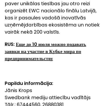
paver unikālas tiesības jau otro reizi
organizēt EWC nacionālo finālu Latvijā,
kas ir pasaules vadošā inovatīvās
uzņēmējdarbības ekosistēma un notiek
vairāk nekā 200 valstīs.
RUS:
Еще до
10
июля можно подавать
заявки на участие в Кубке мира по
предпринимательству
Papildu informācija:
Jānis Krops
Swedbank mediju attiecību vadītājs
Tālr.: 67444560, 26880381