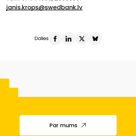
janis.krops@swedbank.lv
Dalies
Par mums