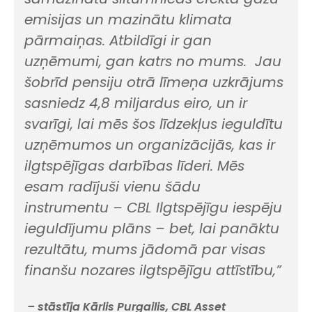
emisijas un mazinātu klimata
pārmaiņas. Atbildīgi ir gan
uzņēmumi, gan katrs no mums. Jau
šobrīd pensiju otrā līmeņa uzkrājums
sasniedz 4,8 miljardus eiro, un ir
svarīgi, lai mēs šos līdzekļus ieguldītu
uzņēmumos un organizācijās, kas ir
ilgtspējīgas darbības līderi. Mēs
esam radījuši vienu šādu
instrumentu – CBL Ilgtspējīgu iespēju
ieguldījumu plāns – bet, lai panāktu
rezultātu, mums jādomā par visas
finanšu nozares ilgtspējīgu attīstību,”
– stāstīja Kārlis Purgailis, CBL Asset