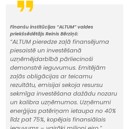
Finanšu institūcijas “ALTUM” valdes
priekšsēdētājs Reinis Bērziņš:
“ALTUM pieredze zaļā finansējuma
piesaistē un investēšanā
uzņēmējdarbībā pārliecinoši
demonstrē ieguvumus. Emitējām
zaļās obligācijas ar teicamu
rezultātu, emisijai sekoja resursu
sekmīga investēšana dažādu nozaru
un kalibra uzņēmumos. Uzņēmumi
enerģijas patēriņam ietaupa no 40%
līdz pat 75%, kopējais finansiālais
ieguvums – vairāki miljoni eiro.”