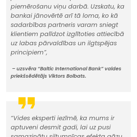
piemērošanu viņu darbā. Uzskatu, ka
bankai jānovērtē arī tā loma, ko kā
sadarbības partneris varam sniegt
klientiem palīdzot izglītoties attiecībā
uz labas pārvaldības un ilgtspējas
principiem”,
– uzsvēra “Baltic International Bank” valdes
priekšsēdētājs Viktors Bolbats.
“Vides eksperti iezīmē, ka mums ir
aptuveni desmit gadi, lai uz pusi
samazinātu siltumnīcas efekta gāzu