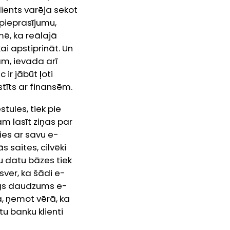
lients varēja sekot
 pieprasījumu,
mē, ka reālajā
i apstiprināt. Un
ām, ievada arī
ir jābūt ļoti
istīts ar finansēm.
tules, tiek pie
m lasīt ziņas par
ies ar savu e-
 saites, cilvēki
u datu bāzes tiek
ver, ka šādi e-
lzīgs daudzums e-
a, ņemot vērā, ka
tu banku klienti