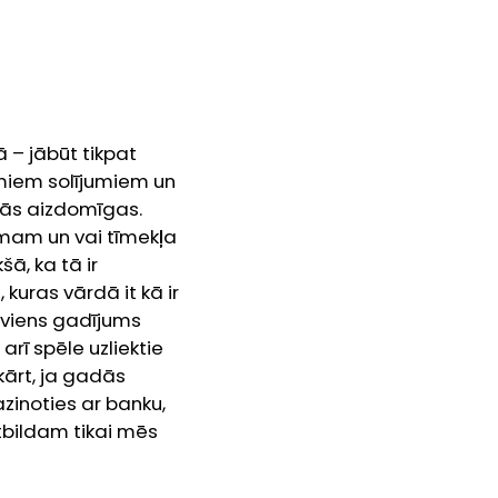
ā – jābūt tikpat
āmiem solījumiem un
tās aizdomīgas.
umam un vai tīmekļa
šā, ka tā ir
kuras vārdā it kā ir
eviens gadījums
 arī spēle uzliektie
kārt, ja gadās
zinoties ar banku,
tbildam tikai mēs