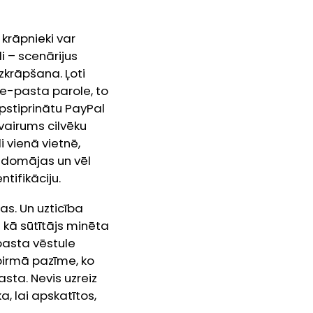
krāpnieki var
 – scenārijus
izkrāpšana. Ļoti
– e-pasta parole, to
apstiprinātu PayPal
vairums cilvēku
i vienā vietnē,
aizdomājas un vēl
tifikāciju.
cas. Un uzticība
ā kā sūtītājs minēta
pasta vēstule
pirmā pazīme, ko
asta. Nevis uzreiz
a, lai apskatītos,