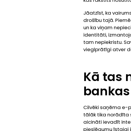
kas rakstīts nosūtī
Jāatzīst, ka vairums
drošību tajā. Piemē
un ka viņam nepiec
identitāti, izmanto
tam nepiekristu. Sav
vieglprātīgi atver d
Kā tas 
bankas
Cilvēki saņēma e-p
tālāk tika norādīta 
aicināti ievadīt int
pieslēgumu īstajai 