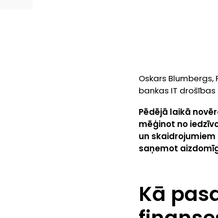
Oskars Blumbergs, 
bankas IT drošības
Pēdējā laikā novēro
mēģinot no iedzīv
un skaidrojumiem ar
saņemot aizdomīgas
Kā pasa
finanse