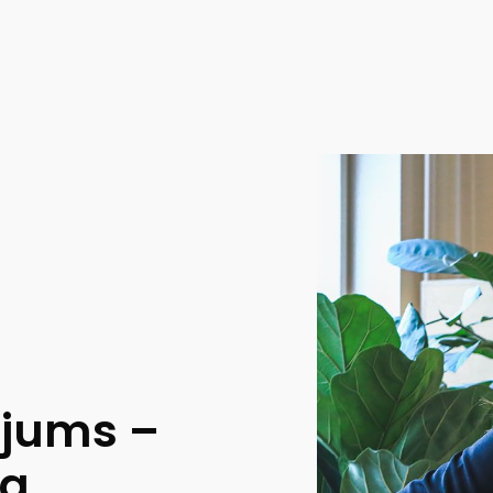
ojums –
ja