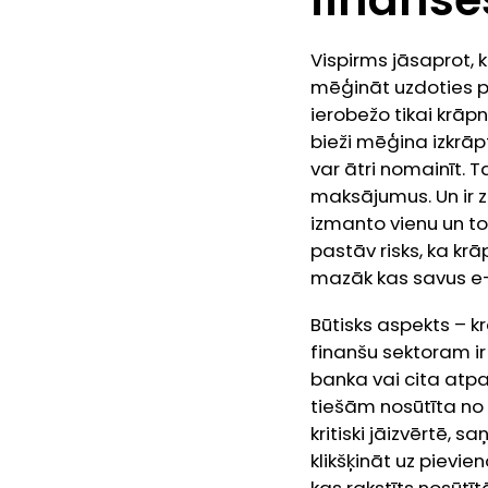
Vispirms jāsaprot, 
mēģināt uzdoties p
ierobežo tikai krāp
bieži mēģina izkrāp
var ātri nomainīt. 
maksājumus. Un ir z
izmanto vienu un to 
pastāv risks, ka krā
mazāk kas savus e-p
Būtisks aspekts – kr
finanšu sektoram ir 
banka vai cita atp
tiešām nosūtīta no 
kritiski jāizvērtē, 
klikšķināt uz pievie