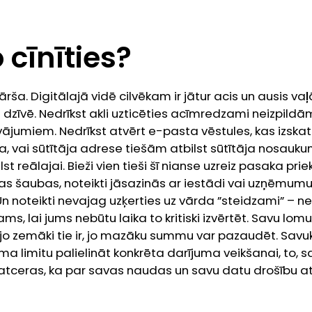
 cīnīties?
kārša. Digitālajā vidē cilvēkam ir jātur acis un ausis vaļ
ā dzīvē. Nedrīkst akli uzticēties acīmredzami neizpild
jumiem. Nedrīkst atvērt e-pasta vēstules, kas izska
, vai sūtītāja adrese tiešām atbilst sūtītāja nosauk
t reālajai. Bieži vien tieši šī nianse uzreiz pasaka priek
as šaubas, noteikti jāsazinās ar iestādi vai uzņēmumu, 
n noteikti nevajag uzķerties uz vārda ”steidzami” – n
ms, lai jums nebūtu laika to kritiski izvērtēt. Savu lomu
jo zemāki tie ir, jo mazāku summu var pazaudēt. Savu
 limitu palielināt konkrēta darījuma veikšanai, to, sa
āatceras, ka par savas naudas un savu datu drošību a