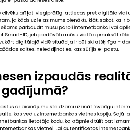
tāja e-pasta adreses ailītē.
 cilvēku arī ļoti vieglprātīgi attiecas pret digitālo vid
ram, ja kāds uz ielas mums pienāktu klāt, sakot, ka ir
iešams pārbaudīt mūsu paroli internetbankai vai apli
jot Smart-ID, jeb piedāvātu mūsu vietā apmaksāt rēķi
ukārt digitālajā vidē situācija ir būtiski atšķirīga – d
ažādas saites, neiedziļinoties, kas sūtījis e-pastu.
nesen izpaudās realit
 gadījumā?
astus ar aicinājumu steidzami uzzināt “svarīgu inform
saite, kas ved uz internetbankas vietnes kopiju. Šajā lap
ernetbankas lietotāja kodu, ko krāpnieki tūlīt pat izmant
internetbankas vietnei. Lai autentificētos internetbank