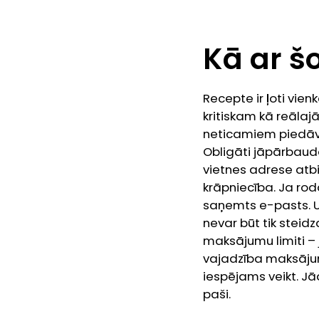
Kā ar šo
Recepte ir ļoti vien
kritiskam kā reālaj
neticamiem piedāvā
Obligāti jāpārbauda
vietnes adrese atbils
krāpniecība. Ja rod
saņemts e-pasts. U
nevar būt tik steidza
maksājumu limiti – 
vajadzība maksājuma
iespējams veikt. J
paši.