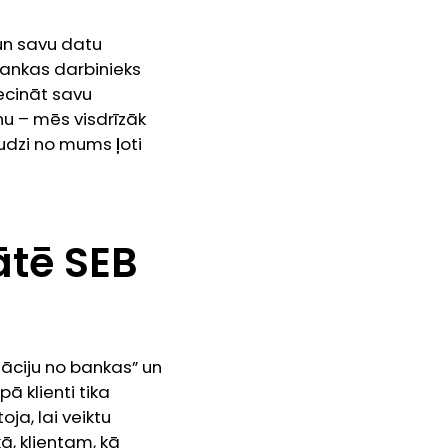
i un savu datu
 bankas darbinieks
ecināt savu
nu – mēs visdrīzāk
audzi no mums ļoti
ātē SEB
āciju no bankas” un
ā klienti tika
oja, lai veiktu
ā, klientam, kā