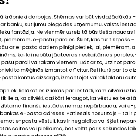
kā krāpnieki darbojas. Shēmas var būt visdažādākās – 
ar banku, sūtījumu piegādes uzņēmumu, valsts iestādi
nieku fantāzija. Ne vienmēr uzreiz tā būs tieša naudas 
t, piemēram, e-pastu paroles. Šķiet, kas tur tik īpašs 
Taču ar e-pasta datiem pilnīgi pietiek, lai, piemēram, 
ināms, ka, lai nebūtu jāatceras neskaitāmas paroles, 
pašu paroli vairākām vietnēm. Līdz ar to, uzzinot parol
pnieki to mēģinās izmantot arī citur. Reti kurš par to 
asta kontus aizsargā, izmantojot vairākfaktoru auten
āpnieki lielākoties izliekas par iestādi, kam cilvēki uzti
tik liela, ka cilvēki, dažkārt ieraugot, ka vēstules tekst
azīstama finanšu iestāde, nemaz nepārbauda, vai e-
bankas e-pasta adreses. Patiesais nosūtītājs – tā ir 
saņemot e-pasta vēstuli, kas ir negaidīta vai šķiet nepar
notās saites vai pielikuma, bet veltīt pāris sekundes laik