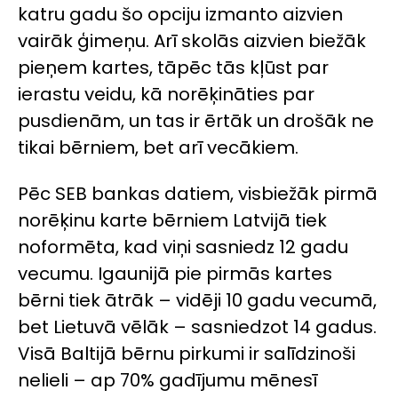
katru gadu šo opciju izmanto aizvien
vairāk ģimeņu. Arī skolās aizvien biežāk
pieņem kartes, tāpēc tās kļūst par
ierastu veidu, kā norēķināties par
pusdienām, un tas ir ērtāk un drošāk ne
tikai bērniem, bet arī vecākiem.
Pēc SEB bankas datiem, visbiežāk pirmā
norēķinu karte bērniem Latvijā tiek
noformēta, kad viņi sasniedz 12 gadu
vecumu. Igaunijā pie pirmās kartes
bērni tiek ātrāk – vidēji 10 gadu vecumā,
bet Lietuvā vēlāk – sasniedzot 14 gadus.
Visā Baltijā bērnu pirkumi ir salīdzinoši
nelieli – ap 70% gadījumu mēnesī