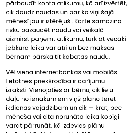
pārbaudīt konta atlikumu, kā arī izvērtēt,
cik daudz naudas un par ko viņi šajā
mēnesī jau ir iztērējuši. Karte samazina
risku pazaudēt naudu vai veikalā
aizmirst paņemt atlikumu, turklāt vecāki
jebkurā laikā var ātri un bez maksas
bērnam pārskaitīt kabatas naudu.
Vēl viena internetbankas vai mobilās
lietotnes priekšrocība ir darījumu
izraksti. Vienojoties ar bērnu, cik lielu
daļu no ienākumiem viņš plāno tērēt
ikdienas vajadzībām un cik — krāt, pēc
mēneša vai cita norunāta laika kopīgi
varat pārrunāt, kā izdevies plānu