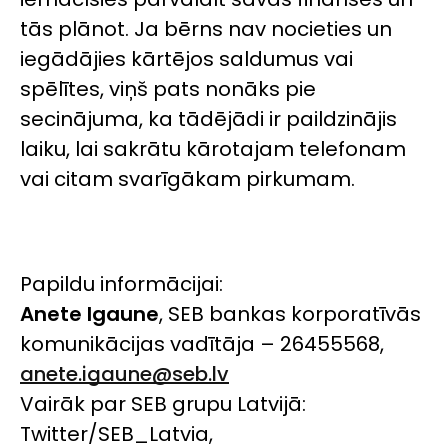
tās plānot. Ja bērns nav nocieties un
iegādājies kārtējos saldumus vai
spēlītes, viņš pats nonāks pie
secinājuma, ka tādējādi ir paildzinājis
laiku, lai sakrātu kārotajam telefonam
vai citam svarīgākam pirkumam.
Papildu informācijai:
Anete Igaune
, SEB bankas korporatīvās
komunikācijas vadītāja – 26455568,
anete.igaune@seb.lv
Vairāk par SEB grupu Latvijā:
Twitter/SEB_Latvia,