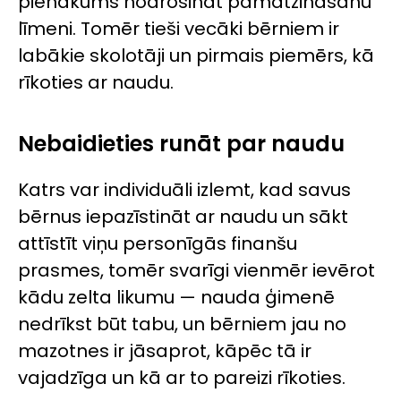
pienākums nodrošināt pamatzināšanu
līmeni. Tomēr tieši vecāki bērniem ir
labākie skolotāji un pirmais piemērs, kā
rīkoties ar naudu.
Nebaidieties runāt par naudu
Katrs var individuāli izlemt, kad savus
bērnus iepazīstināt ar naudu un sākt
attīstīt viņu personīgās finanšu
prasmes, tomēr svarīgi vienmēr ievērot
kādu zelta likumu — nauda ģimenē
nedrīkst būt tabu, un bērniem jau no
mazotnes ir jāsaprot, kāpēc tā ir
vajadzīga un kā ar to pareizi rīkoties.