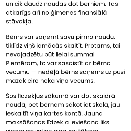
un cik daudz naudas dot bērniem. Tas
atkarīgs arī no ģimenes finansiālā
stāvokļa.
Bērns var saņemt savu pirmo naudu,
tiklīdz viņš iemācās skaitīt. Protams, tai
nevajadzētu būt lielai summai.
Piemēram, to var sasaistīt ar bērna
vecumu — nedēļā bērns saņems uz pusi
mazāk eiro nekā viņa vecums.
Šos līdzekļus sākumā var dot skaidrā
naudā, bet bērnam sākot iet skolā, jau
ieskaitīt viņa kartes kontā. Jauna
maksāšanas līdzekļa ieviešana liks
viņam sajusties pieaugušākam —