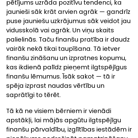
pētījums uzrāda pozitīvu tendenci, ka
jaunieši sāk krāt arvien agrāk — gandrīz
puse jauniešu uzkrājumus sāk veidot jau
vidusskolā vai agrāk. Un viņu skaits
palielinās. Taču finanšu pratība ir daudz
vairāk nekā tikai taupīšana. Tā ietver
finanšu zināšanu un izpratnes kopumu,
kas ikdienā palīdz pieņemt ilgtspējīgus
finanšu lēmumus. Īsāk sakot — tā ir
spēja izprast naudas vērtību un
saprātīgi to tērēt.
Tā kā ne visiem bērniem ir vienādi
apstākļi, lai mājās apgūtu ilgtspējīgu
finanšu pārvaldību, izglītības iestādēm ir