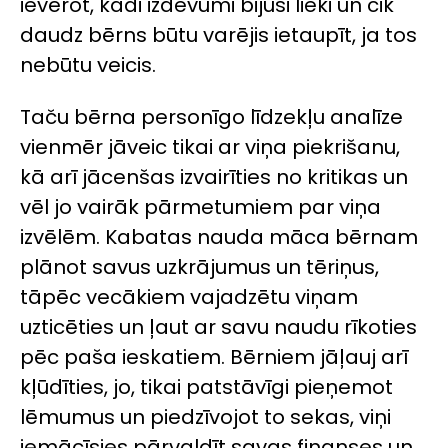
ievērot, kādi izdevumi bijuši lieki un cik
daudz bērns būtu varējis ietaupīt, ja tos
nebūtu veicis.
Taču bērna personīgo līdzekļu analīze
vienmēr jāveic tikai ar viņa piekrišanu,
kā arī jācenšas izvairīties no kritikas un
vēl jo vairāk pārmetumiem par viņa
izvēlēm. Kabatas nauda māca bērnam
plānot savus uzkrājumus un tēriņus,
tāpēc vecākiem vajadzētu viņam
uzticēties un ļaut ar savu naudu rīkoties
pēc paša ieskatiem. Bērniem jāļauj arī
kļūdīties, jo, tikai patstāvīgi pieņemot
lēmumus un piedzīvojot to sekas, viņi
iemācīsies pārvaldīt savas finanses un