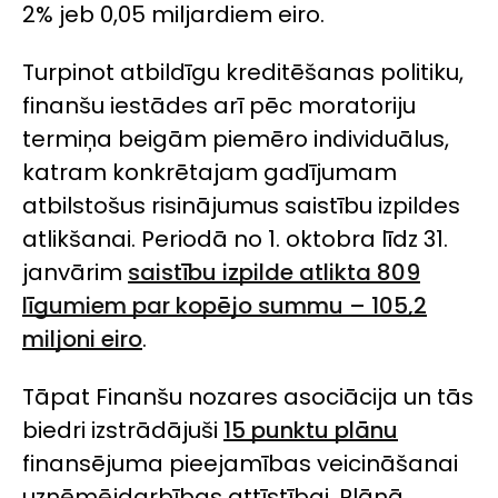
2% jeb 0,05 miljardiem eiro.
Turpinot atbildīgu kreditēšanas politiku,
finanšu iestādes arī pēc moratoriju
termiņa beigām piemēro individuālus,
katram konkrētajam gadījumam
atbilstošus risinājumus saistību izpildes
atlikšanai. Periodā no 1. oktobra līdz 31.
janvārim
saistību izpilde atlikta 809
līgumiem par kopējo summu – 105,2
miljoni eiro
.
Tāpat Finanšu nozares asociācija un tās
biedri izstrādājuši
15 punktu plānu
finansējuma pieejamības veicināšanai
uzņēmējdarbības attīstībai. Plānā