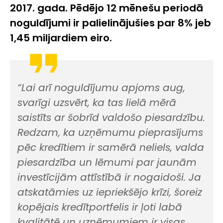
2017. gada. Pēdējo 12 mēnešu periodā
noguldījumi ir palielinājušies par 8% jeb
1,45 miljardiem eiro.
“Lai arī noguldījumu apjoms aug,
svarīgi uzsvērt, ka tas lielā mērā
saistīts ar šobrīd valdošo piesardzību.
Redzam, ka uzņēmumu pieprasījums
pēc kredītiem ir samērā neliels, valda
piesardzība un lēmumi par jaunām
investīcijām attīstībā ir nogaidoši. Ja
atskatāmies uz iepriekšējo krīzi, šoreiz
kopējais kredītportfelis ir ļoti labā
kvalitātē un uzņēmumiem ir visas