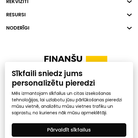
Biznesa centrs "VERDE" Roberta
REKVIZĪTI
Hirša iela 1a (218.kab.), Rīga, LV-
1045
Reģ. Nr. 40008002175
RESURSI
+371 287 18175
Banka: SEB Banka
Dati
NODERĪGI
info@financelatvia.eu
Kods: UNLALV2X
Materiāli
Līzings
Konta Nr. LV48UNLA0001000700732
Interaktīvie dati
Pensiju 2. līmenis
Uzņēmumu kredītspējas kalkulators
Finanšu pratība
Sīkfaili sniedz jums
Ombuds
personalizētu pieredzi
Mēs izmantojam sīkfailus un citas izsekošanas
tehnoloģijas, lai uzlabotu jūsu pārlūkošanas pieredzi
mūsu vietnē, analizētu mūsu vietnes trafiku un
saprastu, no kurienes nāk mūsu apmeklētāji.
Privātuma politika
GDPR subjekta piekļuves
Pārvaldīt sīkfailus
pieprasījums