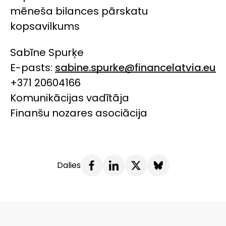
mēneša bilances pārskatu
kopsavilkums
Sabīne Spurķe
E-pasts:
sabine.spurke@financelatvia.eu
+371 20604166
Komunikācijas vadītāja
Finanšu nozares asociācija
Dalies