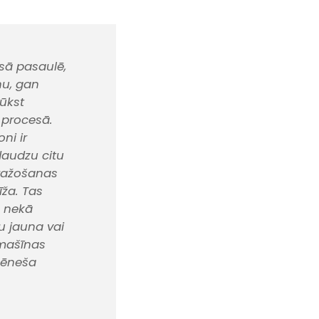
isā pasaulē,
nu, gan
rūkst
 procesā.
ni ir
daudzu citu
 ražošanas
īža. Tas
, nekā
u jauna vai
tomašīnas
kmēneša