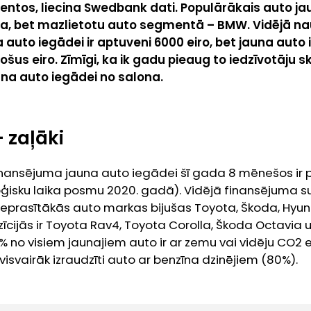
tos, liecina Swedbank dati. Populārākais auto j
a, bet mazlietotu auto segmentā – BMW. Vidējā 
ta auto iegādei ir aptuveni 6000 eiro, bet jauna auto
šus eiro. Zīmīgi, ka ik gadu pieaug to iedzīvotāju s
auna auto iegādei no salona.
 zaļāki
inansējuma jauna auto iegādei šī gada 8 mēnešos ir p
oģisku laika posmu 2020. gadā). Vidējā finansējuma s
 pieprasītākās auto markas bijušas Toyota, Škoda, Hyun
zīcijās ir Toyota Rav4, Toyota Corolla, Škoda Octavia
% no visiem jaunajiem auto ir ar zemu vai vidēju CO2 em
svairāk izraudzīti auto ar benzīna dzinējiem (80%).