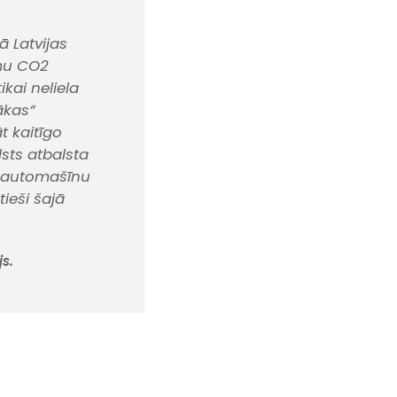
ā Latvijas
emu CO2
ikai neliela
ākas”
t kaitīgo
sts atbalsta
roautomašīnu
ieši šajā
s.