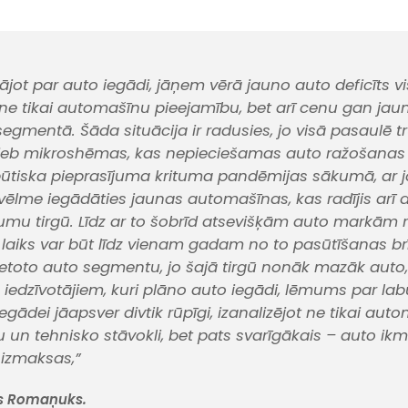
ājot par auto iegādi, jāņem vērā jauno auto deficīts v
ne tikai automašīnu pieejamību, bet arī cenu gan jau
segmentā. Šāda situācija ir radusies, jo visā pasaulē t
 jeb mikroshēmas, kas nepieciešamas auto ražošanas
būtiska pieprasījuma krituma pandēmijas sākumā, ar jo
 vēlme iegādāties jaunas automašīnas, kas radījis arī 
kumu tirgū. Līdz ar to šobrīd atsevišķām auto markām
laiks var būt līdz vienam gadam no to pasūtīšanas br
lietoto auto segmentu, jo šajā tirgū nonāk mazāk auto
c iedzīvotājiem, kuri plāno auto iegādi, lēmums par lab
iegādei jāapsver divtik rūpīgi, izanalizējot ne tikai au
 un tehnisko stāvokli, bet pats svarīgākais – auto i
izmaksas,”
js Romaņuks.