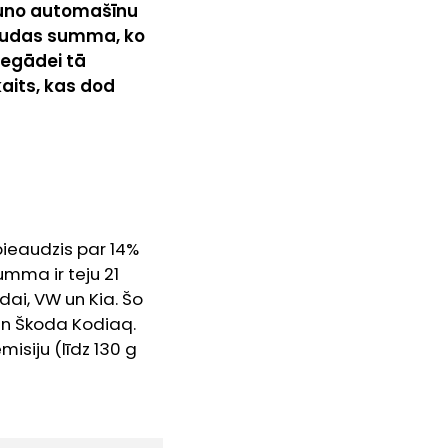
auno automašīnu
naudas summa, ko
 iegādei tā
kaits, kas dod
ieaudzis par 14%
umma ir teju 21
dai, VW un Kia. Šo
 un Škoda Kodiaq.
isiju (līdz 130 g