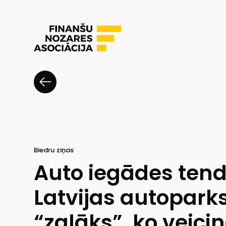
Biedru ziņas
Auto iegādes ten
Latvijas autoparks
“zaļāks”, ko veici