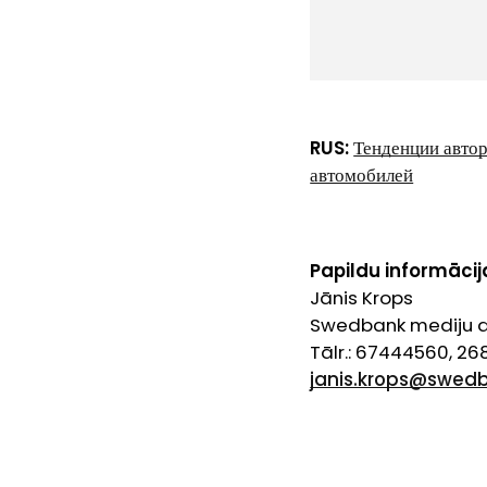
RUS:
Тенденции автор
автомобилей
Papildu informācij
Jānis Krops
Swedbank mediju at
Tālr.: 67444560, 2
janis.krops@swedb