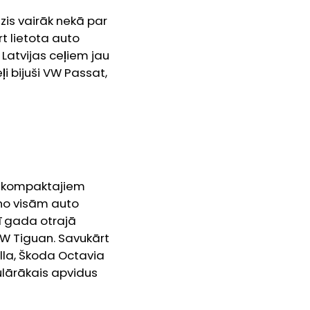
is vairāk nekā par
rt lietota auto
 Latvijas ceļiem jau
i bijuši VW Passat,
s. kompaktajiem
 no visām auto
ī gada otrajā
VW Tiguan. Savukārt
olla, Škoda Octavia
ulārākais apvidus