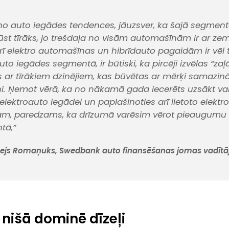
uno auto iegādes tendences, jāuzsver, ka šajā segment
ūst tīrāks, jo trešdaļa no visām automašīnām ir ar z
arī elektro automašīnas un hibrīdauto pagaidām ir vēl t
to iegādes segmentā, ir būtiski, ka pircēji izvēlas “zaļ
ar tīrākiem dzinējiem, kas būvētas ar mērķi samazinā
i. Ņemot vērā, ka no nākamā gada iecerēts uzsākt val
ektroauto iegādei un paplašinoties arī lietoto elekt
m, paredzams, ka drīzumā varēsim vērot pieaugumu t
tā,”
ejs Romaņuks, Swedbank auto finansēšanas jomas vadītāj
 nišā dominē dīzeļi