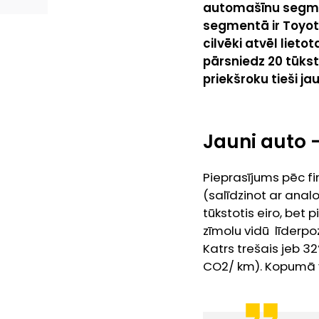
automašīnu segmen
segmentā ir Toyot
cilvēki atvēl lieto
pārsniedz 20 tūksto
priekšroku tieši j
Jauni auto –
Pieprasījums pēc f
(salīdzinot ar anal
tūkstotis eiro, bet
zīmolu vidū līderpo
Katrs trešais jeb 32
CO2/ km). Kopumā vi