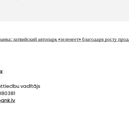
ынка: латвийский автопарк «зеленеет» благодаря росту про
a:
tiecību vadītājs
6880381
ank.lv