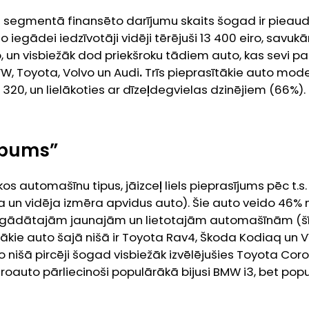
 segmentā finansēto darījumu skaits šogad ir pieaudz
 iegādei iedzīvotāji vidēji tērējuši 13 400 eiro, savukā
, un visbiežāk dod priekšroku tādiem auto, kas sevi pa
W, Toyota, Volvo un Audi
.
Trīs pieprasītākie auto modeļ
20, un lielākoties ar dīzeļdegvielas dzinējiem (66%).
“bums”
kos automašīnu tipus, jāizceļ liels pieprasījums pēc t.
a un vidēja izmēra apvidus auto). Šie auto veido 46%
 iegādātajām jaunajām un lietotajām automašīnām (š
ītākie auto šajā nišā ir Toyota Rav4, Škoda Kodiaq un 
 nišā pircēji šogad visbiežāk izvēlējušies Toyota Cor
troauto pārliecinoši populārākā bijusi BMW i3, bet pop