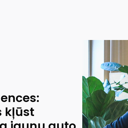
dences:
 kļūst
na jaunu auto