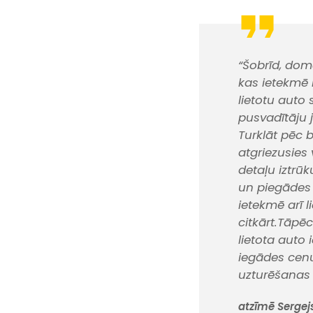
“Šobrīd, dom
kas ietekmē 
lietotu auto 
pusvadītāju
Turklāt pēc 
atgriezusies
detaļu iztrū
un piegādes 
ietekmē arī 
citkārt.Tāpē
lietota auto 
iegādes cenu
uzturēšanas 
atzīmē Serge