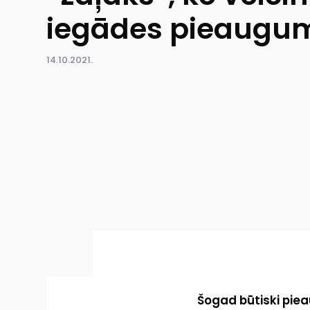
iegādes pieaugu
14.10.2021.
Šogad būtiski piea