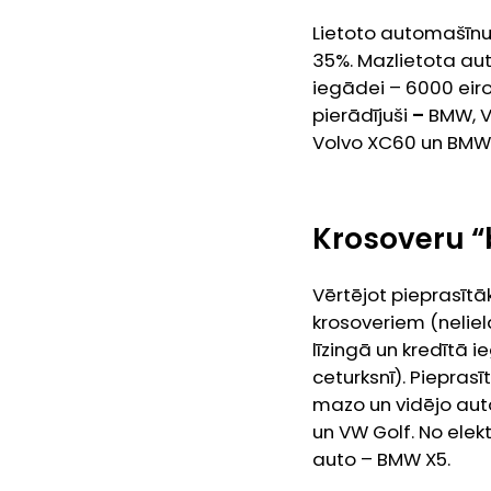
Lietoto automašīnu
35%. Mazlietota auto
iegādei – 6000 eiro
pierādījuši
–
BMW, V
Volvo XC60 un BMW 3
Krosoveru 
Vērtējot pieprasītā
krosoveriem (neliel
līzingā un kredītā
ceturksnī). Piepras
mazo un vidējo auto
un VW Golf. No elek
auto – BMW X5.