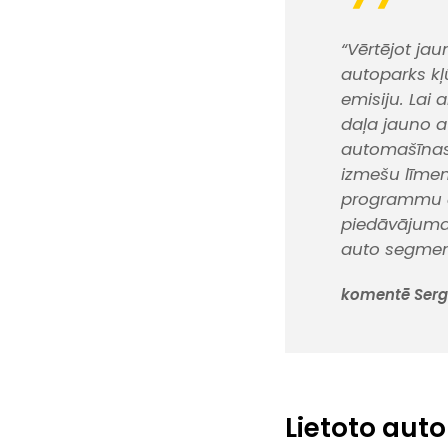
“Vērtējot ja
autoparks kļ
emisiju. Lai 
daļa jauno au
automašīnas 
izmešu līmen
programmu el
piedāvājuma
auto segmen
komentē Serg
Lietoto auto