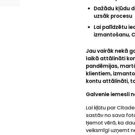
Dažādu kļūdu dē
uzsāk procesu
Lai palīdzētu i
izmantošanu, Ci
Jau vairāk nekā ga
laikā attālināti ko
pandēmijas, martā t
klientiem, izmantoj
kontu attālināti, t
Galvenie iemesli 
Lai kļūtu par Citadel
sastāv no sava fo
Ņemot vērā, ka daud
veiksmīgi uzņemt n