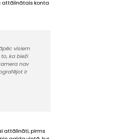
c attālinātais konta
tāpēc visiem
o, ka bieži
a kamera nav
grafējot ir
 attālināti, pirms
ie galda vietā, kur