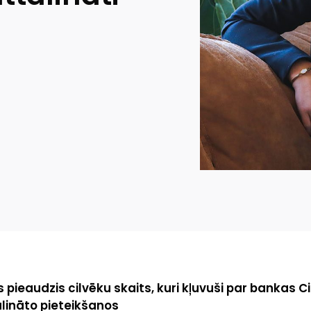
s pieaudzis cilvēku skaits, kuri kļuvuši par bankas C
lināto pieteikšanos