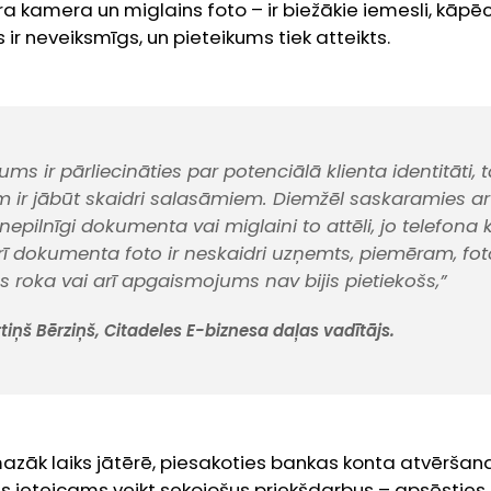
ra kamera un miglains foto – ir biežākie iemesli, kāpē
ir neveiksmīgs, un pieteikums tiek atteikts.
s ir pārliecināties par potenciālā klienta identitāti, 
ir jābūt skaidri salasāmiem. Diemžēl saskaramies ar t
nepilnīgi dokumenta vai miglaini to attēli, jo telefon
arī dokumenta foto ir neskaidri uzņemts, piemēram, foto
s roka vai arī apgaismojums nav bijis pietiekošs,”
iņš Bērziņš, Citadeles E-biznesa daļas vadītājs.
mazāk laiks jātērē, piesakoties bankas konta atvēršanai
ieteicams veikt sekojošus priekšdarbus – apsēsties p