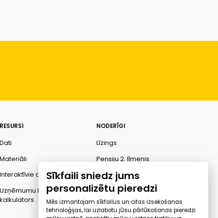
RESURSI
NODERĪGI
Dati
Līzings
Materiāli
Pensiju 2. līmenis
Sīkfaili sniedz jums
Interaktīvie dati
Finanšu pratība
personalizētu pieredzi
Uzņēmumu kredītspējas
Ombuds
kalkulators
Mēs izmantojam sīkfailus un citas izsekošanas
tehnoloģijas, lai uzlabotu jūsu pārlūkošanas pieredzi