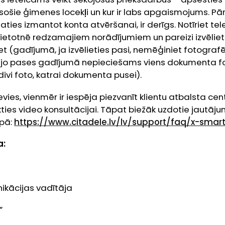
ošie ģimenes locekļi un kur ir labs apgaismojums. Pārl
aties izmantot konta atvēršanai, ir derīgs. Notīriet t
zi lietotnē redzamajiem norādījumiem un pareizi izvēli
iet (gadījumā, ja izvēlieties pasi, nemēģiniet fotogra
i, jo pases gadījumā nepieciešams viens dokumenta fo
ivi foto, katrai dokumenta pusei).
vies, vienmēr ir iespēja piezvanīt klientu atbalsta cen
ties video konsultācijai. Tāpat biežāk uzdotie jautāj
apā:
https://www.citadele.lv/lv/support/faq/x-smar
a:
ikācijas vadītāja
”