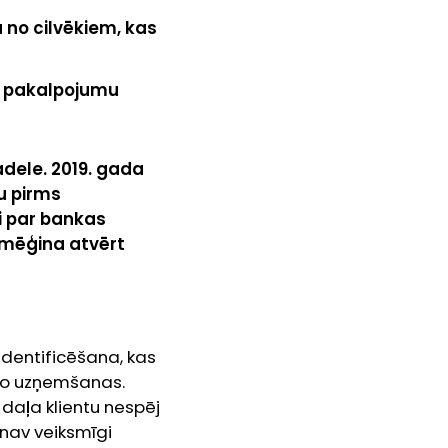
a no cilvēkiem, kas
šu pakalpojumu
adele. 2019. gada
ku pirms
ši par bankas
i mēģina atvērt
s identificēšana, kas
to uzņemšanas.
daļa klientu nespēj
 nav veiksmīgi