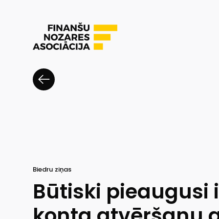
Biedru ziņas
Būtiski pieaugusi 
konta atvēršanu a