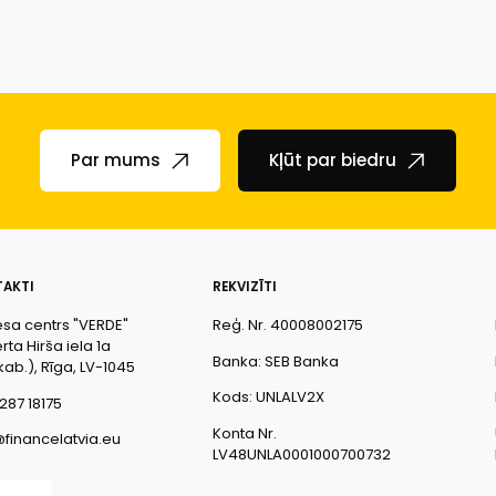
Par mums
Kļūt par biedru
AKTI
REKVIZĪTI
esa centrs "VERDE"
Reģ. Nr. 40008002175
ta Hirša iela 1a
Banka: SEB Banka
kab.), Rīga, LV-1045
Kods: UNLALV2X
287 18175
Konta Nr.
@financelatvia.eu
LV48UNLA0001000700732