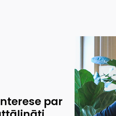
interese par
ttālināti