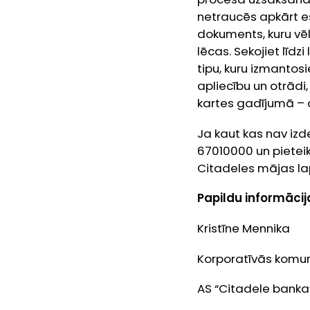
netraucēs apkārt es
dokuments, kuru vēl
lēcas. Sekojiet līd
tipu, kuru izmantos
apliecību un otrād
kartes gadījumā – d
Ja kaut kas nav izde
67010000 un pieteik
Citadeles mājas l
Papildu informācij
Kristīne Mennika
Korporatīvās komun
AS “Citadele banka