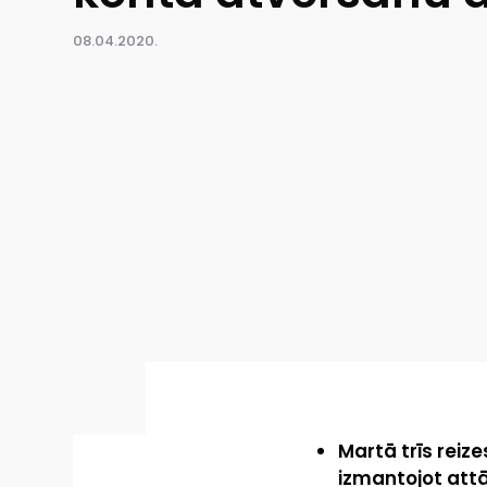
08.04.2020.
Martā trīs reize
izmantojot attā