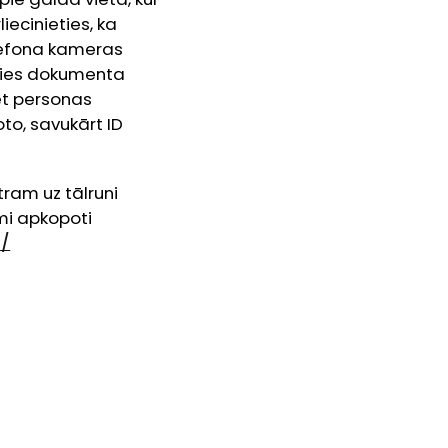
iecinieties, ka
elefona kameras
eties dokumenta
fēt personas
to, savukārt ID
tram uz tālruni
umi apkopoti
t/