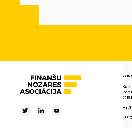
KONT
Bizn
Rober
(218.
+371 
info