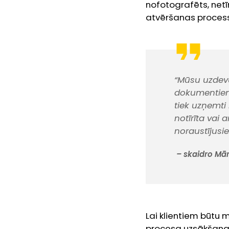
nofotografēts, netī
atvēršanas process 
“Mūsu uzdevum
dokumentiem 
tiek uzņemti 
notīrīta vai 
noraustījusie
– skaidro Mārt
Lai klientiem būtu 
procesa uzsākšanas 