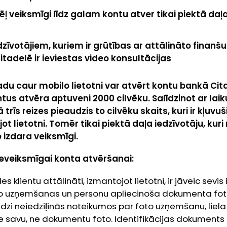
ļ veiksmīgi līdz galam kontu atver tikai piektā daļ
edzīvotājiem, kuriem ir grūtības ar attālināto finan
tadelē ir ieviestas video konsultācijas
du caur mobilo lietotni var atvērt kontu bankā Cit
ntus atvēra aptuveni 2000 cilvēku. Salīdzinot ar lai
rīs reizes pieaudzis to cilvēku skaits, kuri ir kļuvu
ot lietotni. Tomēr tikai piektā daļa iedzīvotāju, kur
o izdara veiksmīgi.
neveiksmīgai konta atvēršanai:
es klientu attālināti, izmantojot lietotni, ir jāveic sevi
to uzņemšanas un personu apliecinoša dokumenta fo
zi neiedziļinās noteikumos par foto uzņemšanu, liela 
e savu, ne dokumentu foto. Identifikācijas dokuments