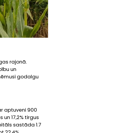
gas rajonā.
pību un
aņēmusi godalgu
 ar aptuveni 900
s un 17,2% tirgus
itāls sastāda 1.7
t 22,4%.