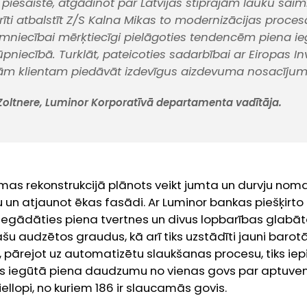
piesaistē, atgādinot par Latvijas stiprajām lauku sai
ti atbalstīt Z/S Kalna Mikas to modernizācijas procesā
imniecībai mērķtiecīgi pielāgoties tendencēm piena i
pniecībā. Turklāt, pateicoties sadarbībai ar Eiropas Inv
ām klientam piedāvāt izdevīgus aizdevuma nosacījum
 Zoltnere, Luminor Korporatīvā departamenta vadītāja.
mas rekonstrukcijā plānots veikt jumta un durvju noma
u un atjaunot ēkas fasādi. Ar Luminor bankas piešķirt
iegādāties piena tvertnes un divus lopbarības glabāta
šu audzētos graudus, kā arī tiks uzstādīti jauni barot
, pārejot uz automatizētu slaukšanas procesu, tiks iepi
nās iegūtā piena daudzumu no vienas govs par aptuveni
iellopi, no kuriem 186 ir slaucamās govis.