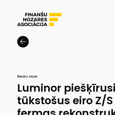
Biedru ziņas
Luminor piešķīrus
tūkstošus eiro Z/
fermas rekonstruk