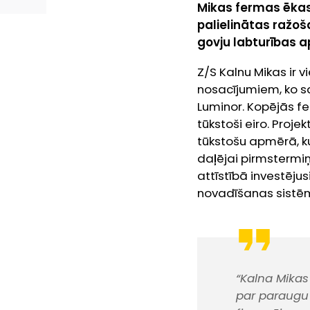
Mikas fermas ēkas 
palielinātas ražoš
govju labturības 
Z/S Kalnu Mikas ir 
nosacījumiem, ko s
Luminor. Kopējās fe
tūkstoši eiro. Proje
tūkstošu apmērā, ku
daļējai pirmstermi
attīstībā investējus
novadīšanas sistē
“Kalna Mikas
par paraugu 