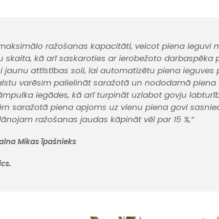
maksimālo ražošanas kapacitāti, veicot piena ieguvi 
pu skaita, kā arī saskaroties ar ierobežoto darbaspēka 
 jaunu attīstības soli, lai automatizētu piena ieguves 
alstu varēsim palielināt saražotā un nododamā piena
mpulka iegādes, kā arī turpināt uzlabot govju labturī
ērn saražotā piena apjoms uz vienu piena govi sasnied
lānojam ražošanas jaudas kāpināt vēl par 15 %,”
Kalna Mikas īpašnieks
ics.