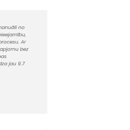
manuāli no
pieejamību,
procesu. Ar
 apjomu bez
bas
za jau 9.7