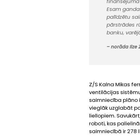
finansējuma 
Esam gandarī
palīdzētu sa
pārstrādes rū
banku, varēj
– norāda Ilze
Z/S Kalna Mikas fer
ventilācijas sistēm
saimniecība plāno 
vieglāk uzglabāt pa
liellopiem. Savukārt
roboti, kas palieli
saimniecībā ir 278 l