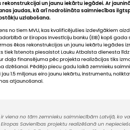
rekonstrukcijai un jaunu iekārtu iegādei. Ar jaunin
anas jaudas, kā arī nodrošināta saimniecības ilgts
apstākļu uzlabošana.
viens no tiem MVU, kas kvalificējušies izdevīgākiem ai
adarbībā ar Eiropas Investīciju banku (EIB) kopš gad
rmas ēkas rekonstrukcijas un jaunu iekārtu iegādes i
kts tiek īstenots piesaistot Lauku Atbalsta dienesta lī
r daļa finansējuma pēc projekta realizācijas tiks izm
ņa dzēšanai. Pēdējo piecu gadu laikā zemnieku saimn
i jau 1.5 miljonus eiro jaunu iekārtu, instrumentu, nolik
mas atjaunošanai.
 ir viena no tām zemnieku saimniecībām Latvijā, ko v
Eiropas Savienības projektu realizēšanā un nepiecie