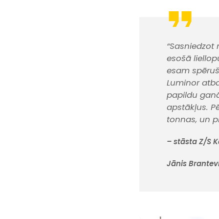
“Sasniedzot 
esošā liello
esam spēruši
Luminor atb
papildu ganā
apstākļus. P
tonnas, un p
– stāsta Z/S 
Jānis Brantev