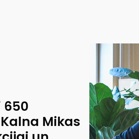
i 650
S Kalna Mikas
cijai un