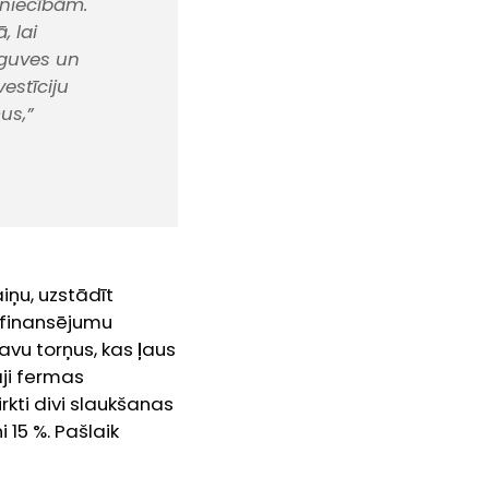
mniecībām.
, lai
eguves un
estīciju
us,”
iņu, uzstādīt
o finansējumu
vu torņus, kas ļaus
āji fermas
rkti divi slaukšanas
 15 %. Pašlaik