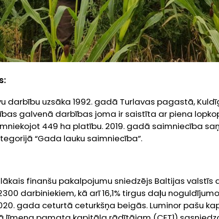
s:
vu darbību uzsāka 1992. gadā Turlavas pagastā, Kuldī
bas galvenā darbības joma ir saistīta ar piena lopko
mniekojot 449 ha platību. 2019. gadā saimniecība s
ategorijā “Gada lauku saimniecība”.
ielākais finanšu pakalpojumu sniedzējs Baltijas valstīs
2300 darbiniekiem, kā arī 16,1% tirgus daļu noguldījumo
020. gada ceturtā ceturkšņa beigās. Luminor pašu kap
rmā līmeņa pamata kapitāla rādītājam (CET1) sasniedzo