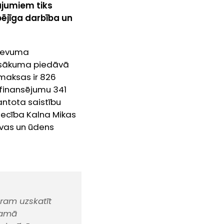
ājumiem tiks
pējīga darbība un
zdevuma
a sākuma piedāvā
zmaksas ir 826
dzfinansējumu 341
antota saistību
iecība Kalna Mikas
tavas un ūdens
aram uzskatīt
šamā