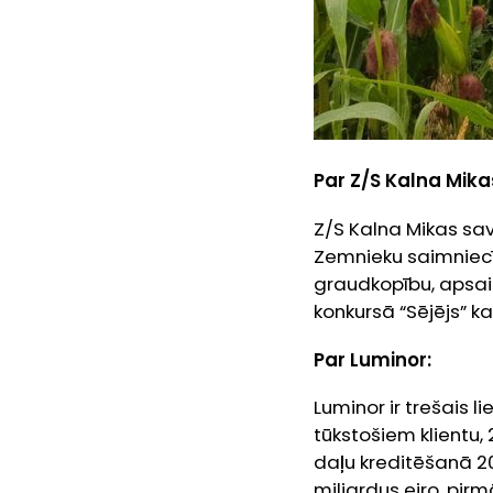
Par Z/S Kalna Mika
Z/S Kalna Mikas sa
Zemnieku saimniecī
graudkopību, apsai
konkursā “Sējējs” k
Par Luminor:
Luminor ir trešais l
tūkstošiem klientu, 
daļu kreditēšanā 2
miljardus eiro, pi