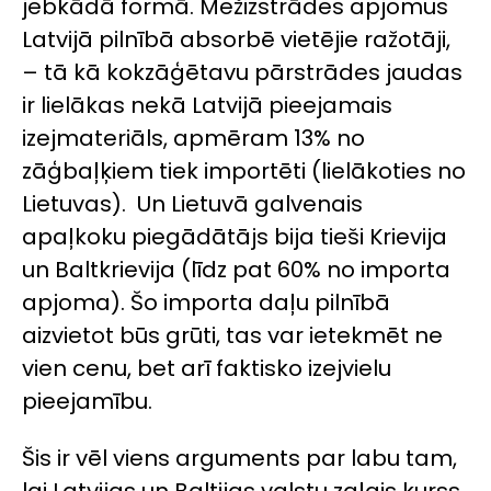
jebkādā formā. Mežizstrādes apjomus
Latvijā pilnībā absorbē vietējie ražotāji,
– tā kā kokzāģētavu pārstrādes jaudas
ir lielākas nekā Latvijā pieejamais
izejmateriāls, apmēram 13% no
zāģbaļķiem tiek importēti (lielākoties no
Lietuvas). Un Lietuvā galvenais
apaļkoku piegādātājs bija tieši Krievija
un Baltkrievija (līdz pat 60% no importa
apjoma). Šo importa daļu pilnībā
aizvietot būs grūti, tas var ietekmēt ne
vien cenu, bet arī faktisko izejvielu
pieejamību.
Šis ir vēl viens arguments par labu tam,
lai Latvijas un Baltijas valstu zaļais kurss