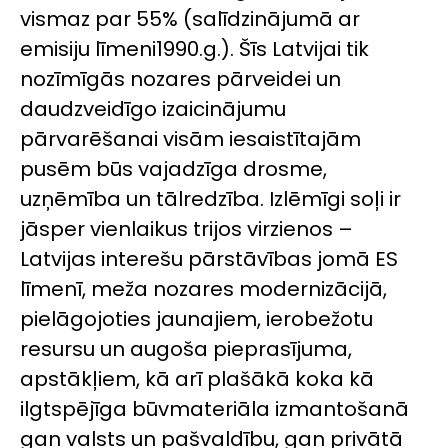
vismaz par 55% (salīdzinājumā ar
emisiju līmeni1990.g.). Šīs Latvijai tik
nozīmīgās nozares pārveidei un
daudzveidīgo izaicinājumu
pārvarēšanai visām iesaistītajām
pusēm būs vajadzīga drosme,
uzņēmība un tālredzība. Izlēmīgi soļi ir
jāsper vienlaikus trijos virzienos –
Latvijas interešu pārstāvības jomā ES
līmenī, meža nozares modernizācijā,
pielāgojoties jaunajiem, ierobežotu
resursu un augoša pieprasījuma,
apstākļiem, kā arī plašākā koka kā
ilgtspējīga būvmateriāla izmantošanā
gan valsts un pašvaldību, gan privātā