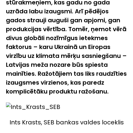
stūrakmeņiem, kas gadu no gada
uzrāda labu izaugsmi. Arī pēdējos
gados strauji auguši gan apjomi, gan
produkcijas vērtība. Tomēr, ņemot vērā
divus globāli nozīmīgus ietekmes
faktorus – karu Ukrainā un Eiropas
virzību uz klimata mērķu sasniegšanu –
Latvijas meža nozare būs spiesta
mainīties. Ražotājiem tas liks raudzīties
izaugsmes virzienos, kas paredz
komplicētāku produktu ražošanu.
Ints Krasts, SEB bankas valdes loceklis