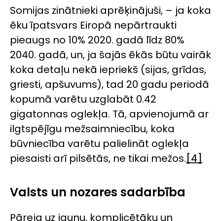
Somijas zinātnieki aprēķinājuši, – ja koka
ēku īpatsvars Eiropā nepārtraukti
pieaugs no 10% 2020. gadā līdz 80%
2040. gadā, un, ja šajās ēkās būtu vairāk
koka detaļu nekā iepriekš (sijas, grīdas,
griesti, apšuvums), tad 20 gadu periodā
kopumā varētu uzglabāt 0.42
gigatonnas oglekļa. Tā, apvienojumā ar
ilgtspējīgu mežsaimniecību, koka
būvniecība varētu palielināt oglekļa
piesaisti arī pilsētās, ne tikai mežos.
[4]
Valsts un nozares sadarbība
Pāreja uz jaunu, komplicētāku un