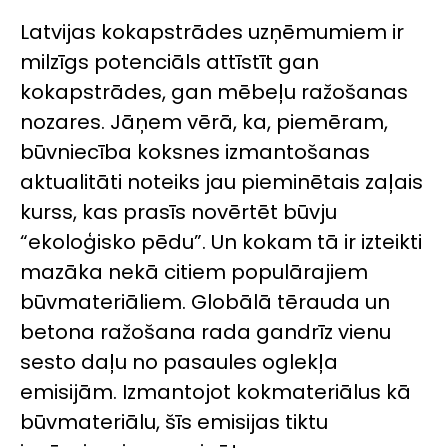
Latvijas kokapstrādes uzņēmumiem ir
milzīgs potenciāls attīstīt gan
kokapstrādes, gan mēbeļu ražošanas
nozares. Jāņem vērā, ka, piemēram,
būvniecība koksnes izmantošanas
aktualitāti noteiks jau pieminētais zaļais
kurss, kas prasīs novērtēt būvju
“ekoloģisko pēdu”. Un kokam tā ir izteikti
mazāka nekā citiem populārajiem
būvmateriāliem. Globālā tērauda un
betona ražošana rada gandrīz vienu
sesto daļu no pasaules oglekļa
emisijām. Izmantojot kokmateriālus kā
būvmateriālu, šīs emisijas tiktu