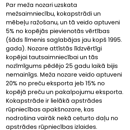
Par meža nozari uzskata
mežsaimniecību, kokapstrādi un
mēbeļu ražošanu, un tā veido aptuveni
5% no kopējās pievienotās vērtības
(šāds līmenis saglabājas jau kopš 1995.
gada). Nozare attīstās līdzvērtīgi
kopējai tautsaimniecībai un tās
nozīmīgums pēdējo 25 gadu laikā bijis
nemainīgs. Meža nozare veido aptuveni
20% no preču eksporta jeb 15% no
kopējā preču un pakalpojumu eksporta.
Kokapstrāde ir lielākā apstrādes
rūpniecības apakšnozare, kas
nodrošina vairāk nekā ceturto daļu no
apstrādes rūpniecības izlaides.