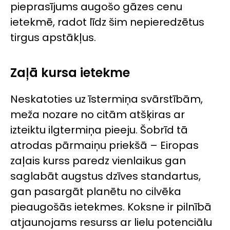
pieprasījums augošo gāzes cenu
ietekmē, radot līdz šim nepieredzētus
tirgus apstākļus.
Zaļā kursa ietekme
Neskatoties uz īstermiņa svārstībām,
meža nozare no citām atšķiras ar
izteiktu ilgtermiņa pieeju. Šobrīd tā
atrodas pārmaiņu priekšā – Eiropas
zaļais kurss paredz vienlaikus gan
saglabāt augstus dzīves standartus,
gan pasargāt planētu no cilvēka
pieaugošās ietekmes. Koksne ir pilnībā
atjaunojams resurss ar lielu potenciālu