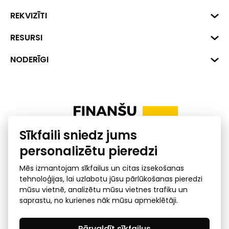
Biznesa centrs "VERDE" Roberta
REKVIZĪTI
Hirša iela 1a (218.kab.), Rīga, LV-
1045
Reģ. Nr. 40008002175
RESURSI
+371 287 18175
Banka: SEB Banka
Dati
NODERĪGI
info@financelatvia.eu
Kods: UNLALV2X
Materiāli
Līzings
Konta Nr. LV48UNLA0001000700732
Interaktīvie dati
Pensiju 2. līmenis
Uzņēmumu kredītspējas kalkulators
Finanšu pratība
Sīkfaili sniedz jums
Ombuds
personalizētu pieredzi
Mēs izmantojam sīkfailus un citas izsekošanas
tehnoloģijas, lai uzlabotu jūsu pārlūkošanas pieredzi
mūsu vietnē, analizētu mūsu vietnes trafiku un
saprastu, no kurienes nāk mūsu apmeklētāji.
Privātuma politika
GDPR subjekta piekļuves
Pārvaldīt sīkfailus