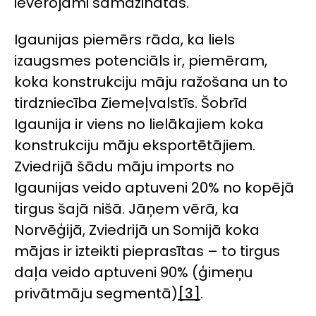
ievērojami samazinātas.
Igaunijas piemērs rāda, ka liels
izaugsmes potenciāls ir, piemēram,
koka konstrukciju māju ražošana un to
tirdzniecība Ziemeļvalstīs. Šobrīd
Igaunija ir viens no lielākajiem koka
konstrukciju māju eksportētājiem.
Zviedrijā šādu māju imports no
Igaunijas veido aptuveni 20% no kopējā
tirgus šajā nišā. Jāņem vērā, ka
Norvēģijā, Zviedrijā un Somijā koka
mājas ir izteikti pieprasītas – to tirgus
daļa veido aptuveni 90% (ģimeņu
privātmāju segmentā)
[3]
.