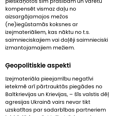
pieskaņotos šīm prasībām un varētu
kompensēt vismaz daļu no
aizsargājamajos mežos
(ne)iegūstamās koksnes ar
izejmateriāliem, kas nāktu no t.s.
saimnieciskajiem vai daļēji saimnieciski
izmantojamajiem mežiem.
Ģeopolitiskie aspekti
Izejmateriāla pieejamību negatīvi
ietekmē arī pārtrauktās piegādes no
Baltkrievijas un Krievijas, – šīs valstis dēļ
agresijas Ukrainā vairs nevar tikt
uzskatītas par sadarbības partneriem