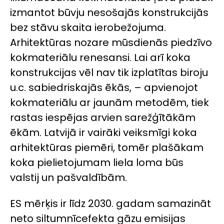
izmantot būvju nesošajās konstrukcijās
bez stāvu skaita ierobežojuma.
Arhitektūras nozare mūsdienās piedzīvo
kokmateriālu renesansi. Lai arī koka
konstrukcijas vēl nav tik izplatītas biroju
u.c. sabiedriskajās ēkās, – apvienojot
kokmateriālu ar jaunām metodēm, tiek
rastas iespējas arvien sarežģītākām
ēkām. Latvijā ir vairāki veiksmīgi koka
arhitektūras piemēri, tomēr plašākam
koka pielietojumam liela loma būs
valstij un pašvaldībām.
ES mērķis ir līdz 2030. gadam samazināt
neto siltumnīcefekta gāzu emisijas