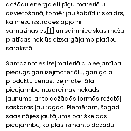
dažādu energoietilpīgu materiālu
aizvietošanā, tomēr jau šobrīd ir skaidrs,
ka mežu izstrādes apjomi
samazināsies
[1]
un saimnieciskās mežu
platības nokļūs aizsargājamo platību
sarakstā.
Samazinoties izejmateriāla pieejamībai,
pieaugs gan izejmateriālu, gan gala
produktu cenas. Izejmateriāla
pieejamība nozarei nav nekāds
jaunums, ar to dažādās formās ražotāji
saskaras jau tagad. Piemēram, šogad
saasinājies jautājums par šķeldas
pieejamību, ko plaši izmanto dažādu