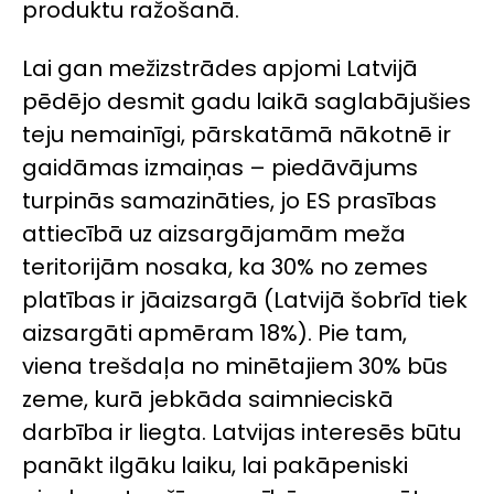
produktu ražošanā.
Lai gan mežizstrādes apjomi Latvijā
pēdējo desmit gadu laikā saglabājušies
teju nemainīgi, pārskatāmā nākotnē ir
gaidāmas izmaiņas – piedāvājums
turpinās samazināties, jo ES prasības
attiecībā uz aizsargājamām meža
teritorijām nosaka, ka 30% no zemes
platības ir jāaizsargā (Latvijā šobrīd tiek
aizsargāti apmēram 18%). Pie tam,
viena trešdaļa no minētajiem 30% būs
zeme, kurā jebkāda saimnieciskā
darbība ir liegta. Latvijas interesēs būtu
panākt ilgāku laiku, lai pakāpeniski