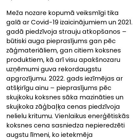
Meža nozare kopumā veiksmīgi tika
galā ar
Covid-19
izaicinājumiem un 2021.
gadā piedzīvoja strauju atkopšanos –
būtiski auga pieprasījums gan pēc
zāģmateriāliem, gan citiem koksnes
produktiem, kā arī visu apakšnozaru
uzņēmumi guva rekordaugstu
apgrozījumu. 2022. gads iezīmējas ar
atšķirīgu ainu – pieprasījums pēc
skujkoku koksnes sāka mazināties un
skujkoka zāģbaļķa cenas piedzīvoja
nelielu kritumu. Vienlaikus enerģētiskās
koksnes cena sasniedza nepieredzēti
augstu līmeni, ko ietekmēja