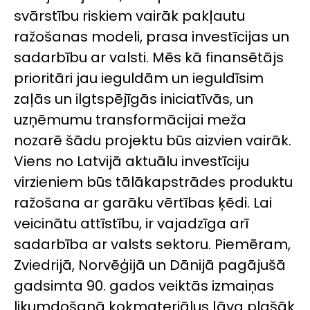
svārstību riskiem vairāk pakļautu
ražošanas modeli, prasa investīcijas un
sadarbību ar valsti. Mēs kā finansētājs
prioritāri jau ieguldām un ieguldīsim
zaļās un ilgtspējīgās iniciatīvās, un
uzņēmumu transformācijai meža
nozarē šādu projektu būs aizvien vairāk.
Viens no Latvijā aktuālu investīciju
virzieniem būs tālākapstrādes produktu
ražošana ar garāku vērtības ķēdi. Lai
veicinātu attīstību, ir vajadzīga arī
sadarbība ar valsts sektoru. Piemēram,
Zviedrijā, Norvēģijā un Dānijā pagājušā
gadsimta 90. gados veiktās izmaiņas
likumdošanā kokmateriālus ļāva plašāk