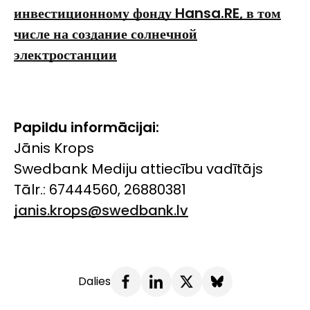
инвестиционному фонду
Hansa.RE
, в том
числе на создание солнечной
электростанции
Papildu informācijai:
Jānis Krops
Swedbank Mediju attiecību vadītājs
Tālr.: 67444560, 26880381
janis.krops@swedbank.lv
Dalies