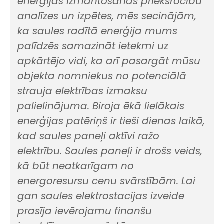
enerģijas izmantošanas priekšrocību
analīzes un izpētes, mēs secinājām,
ka saules radītā enerģija mums
palīdzēs samazināt ietekmi uz
apkārtējo vidi, ka arī pasargāt mūsu
objekta nomniekus no potenciālā
strauja elektrības izmaksu
palielinājuma. Biroja ēkā lielākais
enerģijas patēriņš ir tieši dienas laikā,
kad saules paneļi aktīvi ražo
elektrību. Saules paneļi ir drošs veids,
kā būt neatkarīgam no
energoresursu cenu svārstībām. Lai
gan saules elektrostacijas izveide
prasīja ievērojamu finanšu