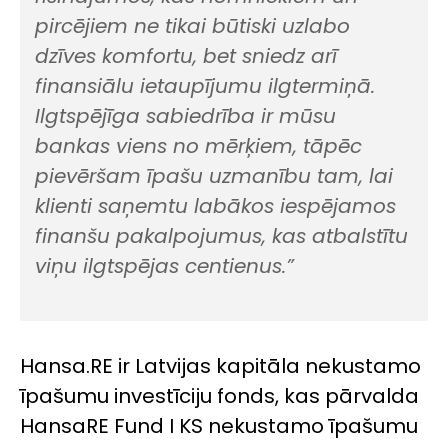
pircējiem ne tikai būtiski uzlabo
dzīves komfortu, bet sniedz arī
finansiālu ietaupījumu ilgtermiņā.
Ilgtspējīga sabiedrība ir mūsu
bankas viens no mērķiem, tāpēc
pievēršam īpašu uzmanību tam, lai
klienti saņemtu labākos iespējamos
finanšu pakalpojumus, kas atbalstītu
viņu ilgtspējas centienus.”
Hansa.RE ir Latvijas kapitāla nekustamo
īpašumu investīciju fonds, kas pārvalda
HansaRE Fund I KS nekustamo īpašumu