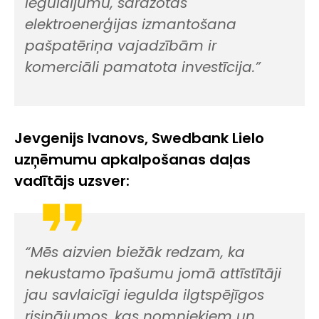
ieguldījumu, saražotās
elektroenerģijas izmantošana
pašpatēriņa vajadzībām ir
komerciāli pamatota investīcija.”
Jevgenijs Ivanovs, Swedbank Lielo
uzņēmumu apkalpošanas daļas
vadītājs uzsver:
“Mēs aizvien biežāk redzam, ka
nekustamo īpašumu jomā attīstītāji
jau savlaicīgi iegulda ilgtspējīgos
risinājumos, kas nomniekiem un