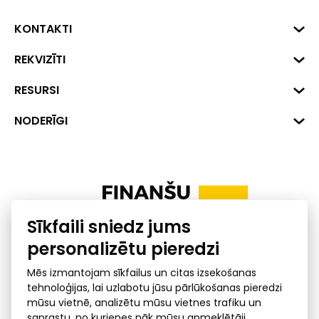
KONTAKTI
Biznesa centrs "VERDE" Roberta
REKVIZĪTI
Hirša iela 1a (218.kab.), Rīga, LV-
1045
Reģ. Nr. 40008002175
RESURSI
+371 287 18175
Banka: SEB Banka
Dati
NODERĪGI
info@financelatvia.eu
Kods: UNLALV2X
Materiāli
Līzings
Konta Nr. LV48UNLA0001000700732
Interaktīvie dati
Pensiju 2. līmenis
Uzņēmumu kredītspējas kalkulators
Finanšu pratība
Sīkfaili sniedz jums
Ombuds
personalizētu pieredzi
Mēs izmantojam sīkfailus un citas izsekošanas
tehnoloģijas, lai uzlabotu jūsu pārlūkošanas pieredzi
mūsu vietnē, analizētu mūsu vietnes trafiku un
saprastu, no kurienes nāk mūsu apmeklētāji.