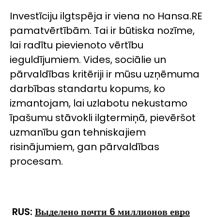
Investīciju ilgtspēja ir viena no Hansa.RE
pamatvērtībām. Tai ir būtiska nozīme,
lai radītu pievienoto vērtību
ieguldījumiem. Vides, sociālie un
pārvaldības kritēriji ir mūsu uzņēmuma
darbības standartu kopums, ko
izmantojam, lai uzlabotu nekustamo
īpašumu stāvokli ilgtermiņā, pievēršot
uzmanību gan tehniskajiem
risinājumiem, gan pārvaldības
procesam.
RUS:
Выделено почти
6
миллионов евро