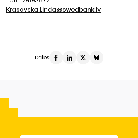
Tālr.: 29193572
Krasovska.Linda@swedbank.lv
Dalies