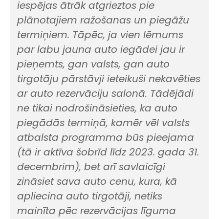
iespējas ātrāk atgrieztos pie
plānotajiem ražošanas un piegāžu
termiņiem. Tāpēc, ja vien lēmums
par labu jauna auto iegādei jau ir
pieņemts, gan valsts, gan auto
tirgotāju pārstāvji ieteikuši nekavēties
ar auto rezervāciju salonā. Tādējādi
ne tikai nodrošināsieties, ka auto
piegādās termiņā, kamēr vēl valsts
atbalsta programma būs pieejama
(tā ir aktīva šobrīd līdz 2023. gada 31.
decembrim), bet arī savlaicīgi
zināsiet sava auto cenu, kura, kā
apliecina auto tirgotāji, netiks
mainīta pēc rezervācijas līguma