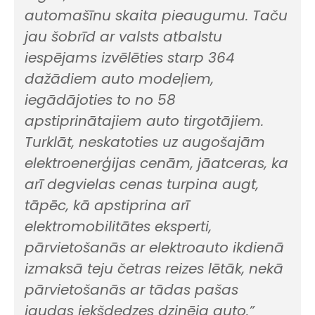
automašīnu skaita pieaugumu. Taču
jau šobrīd ar valsts atbalstu
iespējams izvēlēties starp 364
dažādiem auto modeļiem,
iegādājoties to no 58
apstiprinātajiem auto tirgotājiem.
Turklāt, neskatoties uz augošajām
elektroenerģijas cenām, jāatceras, ka
arī degvielas cenas turpina augt,
tāpēc, kā apstiprina arī
elektromobilitātes eksperti,
pārvietošanās ar elektroauto ikdienā
izmaksā teju četras reizes lētāk, nekā
pārvietošanās ar tādas pašas
jaudas iekšdedzes dzinēja auto.”