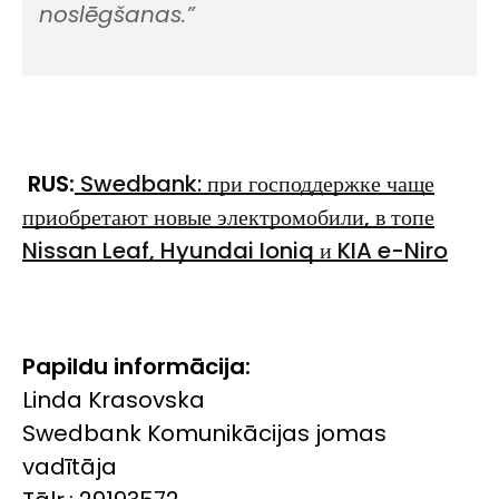
noslēgšanas.”
RUS:
Swedbank: при господдержке чаще
приобретают новые электромобили, в топе
Nissan Leaf, Hyundai Ioniq и KIA e-Niro
Papildu informācija:
Linda Krasovska
Swedbank Komunikācijas jomas
vadītāja