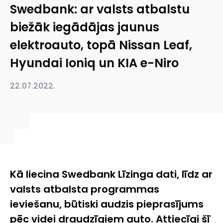
Swedbank: ar valsts atbalstu
biežāk iegādājas jaunus
elektroauto, topā Nissan Leaf,
Hyundai Ioniq un KIA e-Niro
22.07.2022.
Kā liecina Swedbank Līzinga dati, līdz ar
valsts atbalsta programmas
ieviešanu, būtiski audzis pieprasījums
pēc videi draudzīgiem auto. Attiecīgi šī