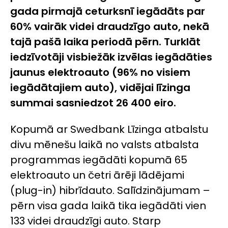
gada pirmajā ceturksnī iegādāts par
60% vairāk videi draudzīgo auto, nekā
tajā pašā laika periodā pērn. Turklāt
iedzīvotāji visbiežāk izvēlas iegādāties
jaunus elektroauto (96% no visiem
iegādātajiem auto), vidējai līzinga
summai sasniedzot 26 400 eiro.
Kopumā ar Swedbank Līzinga atbalstu
divu mēnešu laikā no valsts atbalsta
programmas iegādāti kopumā 65
elektroauto un četri ārēji lādējami
(plug-in) hibrīdauto. Salīdzinājumam –
pērn visa gada laikā tika iegādāti vien
133 videi draudzīgi auto. Starp