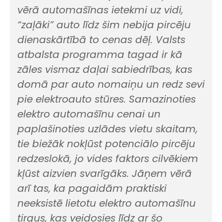
vērā automašīnas ietekmi uz vidi,
“zaļāki” auto līdz šim nebija pircēju
dienaskārtībā to cenas dēļ. Valsts
atbalsta programma tagad ir kā
zāles vismaz daļai sabiedrības, kas
domā par auto nomaiņu un redz sevi
pie elektroauto stūres. Samazinoties
elektro automašīnu cenai un
paplašinoties uzlādes vietu skaitam,
tie biežāk nokļūst potenciālo pircēju
redzeslokā, jo vides faktors cilvēkiem
kļūst aizvien svarīgāks. Jāņem vērā
arī tas, ka pagaidām praktiski
neeksistē lietotu elektro automašīnu
tirgus, kas veidosies līdz ar šo