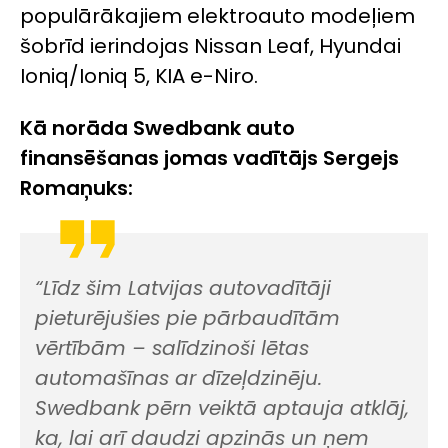
populārākajiem elektroauto modeļiem
šobrīd ierindojas Nissan Leaf, Hyundai
Ioniq/Ioniq 5, KIA e-Niro.
Kā norāda Swedbank auto
finansēšanas jomas vadītājs Sergejs
Romaņuks:
“Līdz šim Latvijas autovadītāji
pieturējušies pie pārbaudītām
vērtībām – salīdzinoši lētas
automašīnas ar dīzeļdzinēju.
Swedbank pērn veiktā aptauja atklāj,
ka, lai arī daudzi apzinās un ņem