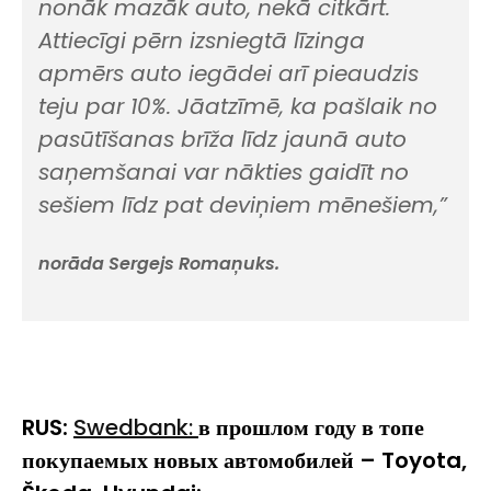
nonāk mazāk auto, nekā citkārt.
Attiecīgi pērn izsniegtā līzinga
apmērs auto iegādei arī pieaudzis
teju par 10%. Jāatzīmē, ka pašlaik no
pasūtīšanas brīža līdz jaunā auto
saņemšanai var nākties gaidīt no
sešiem līdz pat deviņiem mēnešiem,”
norāda Sergejs Romaņuks.
RUS:
Swedbank:
в прошлом году в топе
покупаемых новых автомобилей – Toyota,