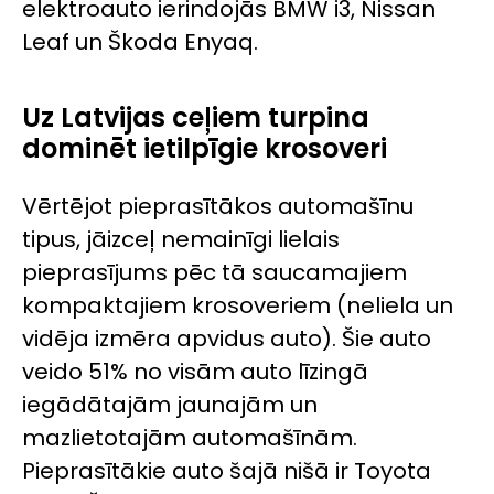
elektroauto ierindojās BMW i3, Nissan
Leaf un Škoda Enyaq.
Uz Latvijas ceļiem turpina
dominēt ietilpīgie krosoveri
Vērtējot pieprasītākos automašīnu
tipus, jāizceļ nemainīgi lielais
pieprasījums pēc tā saucamajiem
kompaktajiem krosoveriem (neliela un
vidēja izmēra apvidus auto). Šie auto
veido 51% no visām auto līzingā
iegādātajām jaunajām un
mazlietotajām automašīnām.
Pieprasītākie auto šajā nišā ir Toyota