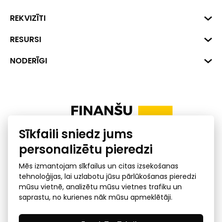
Biznesa centrs "VERDE" Roberta
REKVIZĪTI
Hirša iela 1a (218.kab.), Rīga, LV-
1045
Reģ. Nr. 40008002175
RESURSI
+371 287 18175
Banka: SEB Banka
Dati
NODERĪGI
info@financelatvia.eu
Kods: UNLALV2X
Materiāli
Līzings
Konta Nr. LV48UNLA0001000700732
Interaktīvie dati
Pensiju 2. līmenis
Uzņēmumu kredītspējas kalkulators
Finanšu pratība
Sīkfaili sniedz jums
Ombuds
personalizētu pieredzi
Mēs izmantojam sīkfailus un citas izsekošanas
tehnoloģijas, lai uzlabotu jūsu pārlūkošanas pieredzi
mūsu vietnē, analizētu mūsu vietnes trafiku un
saprastu, no kurienes nāk mūsu apmeklētāji.
Privātuma politika
GDPR subjekta piekļuves