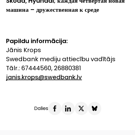
Škoda, Hyundai;
каждая четвертая новая
машина – дружественная к среде
Papildu informācija:
Jānis Krops
Swedbank mediju attiecību vadītājs
Tālr.: 67444560, 26880381
janis.krops@swedbank.lv
Dalies