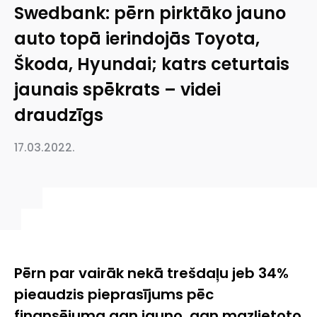
Swedbank: pērn pirktāko jauno
auto topā ierindojās Toyota,
Škoda, Hyundai; katrs ceturtais
jaunais spēkrats – videi
draudzīgs
17.03.2022.
Pērn par vairāk nekā trešdaļu jeb 34%
pieaudzis pieprasījums pēc
finansējuma gan jauno, gan mazlietoto