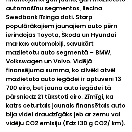
automašīnu segmentos, liecina
Swedbank līzinga dati. Starp
populārākajiem jaunajiem auto pērn
ierindojas Toyota, Škoda un Hyundai
markas automobiļi, savukārt
mazlietotu auto segmentā – BMW,
Volkswagen un Volvo. Vidējā
finansējuma summa, ko cilvēki atvēl
mazlietota auto iegādei ir aptuveni 13
700 eiro, bet jauna auto iegādei tā
pārsniedz 21 tūkstoti eiro. Zīmīgi, ka
katrs ceturtais jaunais finansētais auto
bija videi draudzīgāks jeb ar zemu vai
vidēju CO2 emisiju (līdz 130 g CO2/ km).