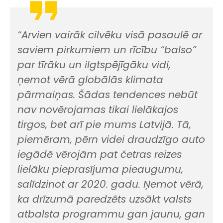
“Arvien vairāk cilvēku visā pasaulē ar
saviem pirkumiem un rīcību “balso”
par tīrāku un ilgtspējīgāku vidi,
ņemot vērā globālās klimata
pārmaiņas. Šādas tendences nebūt
nav novērojamas tikai lielākajos
tirgos, bet arī pie mums Latvijā. Tā,
piemēram, pērn videi draudzīgo auto
iegādē vērojām pat četras reizes
lielāku pieprasījuma pieaugumu,
salīdzinot ar 2020. gadu. Ņemot vērā,
ka drīzumā paredzēts uzsākt valsts
atbalsta programmu gan jaunu, gan