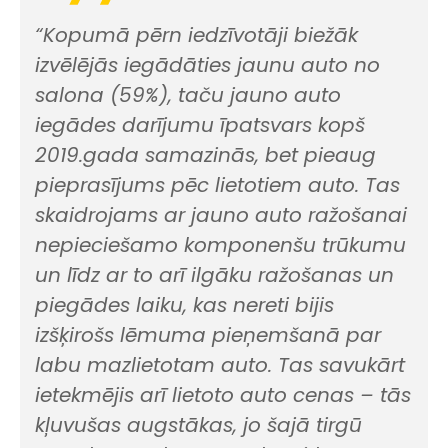
“Kopumā pērn iedzīvotāji biežāk
izvēlējās iegādāties jaunu auto no
salona (59%), taču jauno auto
iegādes darījumu īpatsvars kopš
2019.gada samazinās, bet pieaug
pieprasījums pēc lietotiem auto. Tas
skaidrojams ar jauno auto ražošanai
nepieciešamo komponenšu trūkumu
un līdz ar to arī ilgāku ražošanas un
piegādes laiku, kas nereti bijis
izšķirošs lēmuma pieņemšanā par
labu mazlietotam auto. Tas savukārt
ietekmējis arī lietoto auto cenas – tās
kļuvušas augstākas, jo šajā tirgū