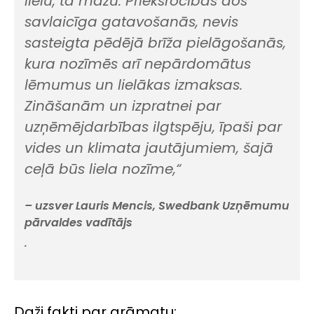
lielu, tā mazu. Priekšrocības dos
savlaicīga gatavošanās, nevis
sasteigta pēdējā brīža pielāgošanās,
kura nozīmēs arī nepārdomātus
lēmumus un lielākas izmaksas.
Zināšanām un izpratnei par
uzņēmējdarbības ilgtspēju, īpaši par
vides un klimata jautājumiem, šajā
ceļā būs liela nozīme,“
– uzsver Lauris Mencis, Swedbank Uzņēmumu
pārvaldes vadītājs
.
Daži fakti par grāmatu: