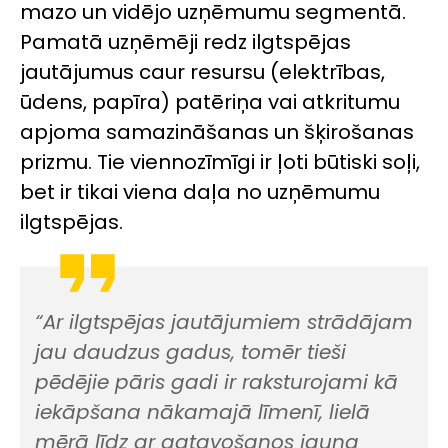
mazo un vidējo uzņēmumu segmentā.
Pamatā uzņēmēji redz ilgtspējas
jautājumus caur resursu (elektrības,
ūdens, papīra) patēriņa vai atkritumu
apjoma samazināšanas un šķirošanas
prizmu. Tie viennozīmīgi ir ļoti būtiski soļi,
bet ir tikai viena daļa no uzņēmumu
ilgtspējas.
“Ar ilgtspējas jautājumiem strādājam
jau daudzus gadus, tomēr tieši
pēdējie pāris gadi ir raksturojami kā
iekāpšana nākamajā līmenī, lielā
mērā līdz ar gatavošanos jauna