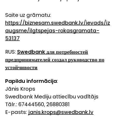
Saite uz grāmatu:
https://biznesam.swedbank.lv/ievads/iz
augsme/ilgtspejas-rokasgramata-
53137
RUS:
Swedbank для потребностей
предпринимателей создал руководство по
устойчивости
Papildu informācija
:
Jānis Krops
Swedbank Mediju attiecību vadītājs
Tālr.: 67444560, 26880381
E-pasts:
janis.krops@swedbank.lv