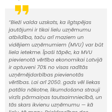
“Bieži valda uzskats, ka ilgtspējas
jautājumi ir tikai lielu uzņēmumu
atbildība, taču arī maziem un
vidējiem uzņēmumiem (MVU) var būt
liela ietekme. Īpaši tāpēc, ka MVU
pievienotā vērtība ekonomikai Latvijā
ir aptuveni 70% no visas radītās
uzņēmējdarbības pievienotās
vērtības. Lai arī 2050. gads vēl liekas
patāla nākotne, likumdošana strauji
virzīs pārmaiņas tautsaimniecībā, un
tās skars ikvienu uzņēmumu — kā