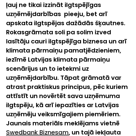
ļauj ne tikai izzināt ilgtspējīgas
uzņēmējdarbības pieeju, bet arī
apskata ilgtspējas dažādās šķautnes.
Rokasgrāmata soli pa solim izved
lasītāju cauri ilgtspējīga biznesa un arī
klimata pārmaiņu pamatjēdzieniem,
iezīmē Latvijas klimata pārmaiņu
scenārijus un to ietekmi uz
uzņēmējdarbību. Tāpat grāmatā var
atrast praktiskus principus, pēc kuriem
attīstīt un novērtēt sava uzņēmuma
ilgtspēju, kā arī iepazīties ar Latvijas
uzņēmēju veiksmīgajiem piemēriem.
Jaunais materiāls meklējams vietnē
Swedbank Biznesam
, un tajā iekļauta