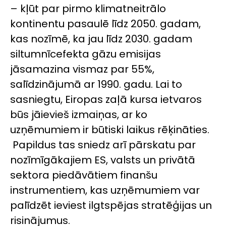
– kļūt par pirmo klimatneitrālo
kontinentu pasaulē līdz 2050. gadam,
kas nozīmē, ka jau līdz 2030. gadam
siltumnīcefekta gāzu emisijas
jāsamazina vismaz par 55%,
salīdzinājumā ar 1990. gadu. Lai to
sasniegtu, Eiropas zaļā kursa ietvaros
būs jāievieš izmaiņas, ar ko
uzņēmumiem ir būtiski laikus rēķināties.
Papildus tas sniedz arī pārskatu par
nozīmīgākajiem ES, valsts un privātā
sektora piedāvātiem finanšu
instrumentiem, kas uzņēmumiem var
palīdzēt ieviest ilgtspējas stratēģijas un
risinājumus.